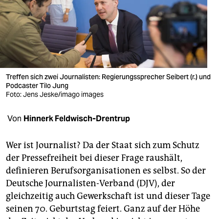
berlin
nord
wahrheit
verlag
Treffen sich zwei Journalisten: Regierungssprecher Seibert (r.) und
verlag
Podcaster Tilo Jung
Foto: Jens Jeske/imago images
veranstaltungen
Von
Hinnerk Feldwisch-Drentrup
shop
fragen & hilfe
Wer ist Journalist? Da der Staat sich zum Schutz
der Pressefreiheit bei dieser Frage raushält,
unterstützen
definieren Berufsorganisationen es selbst. So der
abo
Deutsche Journalisten-Verband (DJV), der
gleichzeitig auch Gewerkschaft ist und dieser Tage
genossenschaft
seinen 70. Geburtstag feiert. Ganz auf der Höhe