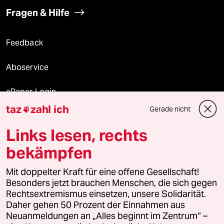
Fragen & Hilfe
Feedback
Aboservice
ePaper Login
taz
zahl ich
Gerade nicht

Downloads für Abonnierende
Links lesen, rechts
bekämpfen
© 2026 taz Verlags und Vertriebs GmbH
Mit doppelter Kraft für eine offene Gesellschaft!
Alle Rechte vorbehalten. Bei rechtlichen Fragen oder für Genehmigungen
wenden Sie sich bitte an
lizenzen@taz.de
Besonders jetzt brauchen Menschen, die sich gegen
Rechtsextremismus einsetzen, unsere Solidarität.
Daher gehen 50 Prozent der Einnahmen aus
Feedback
Redaktionsstatut
Kommune-Richtlinien
KI-
Neuanmeldungen an „Alles beginnt im Zentrum“ –