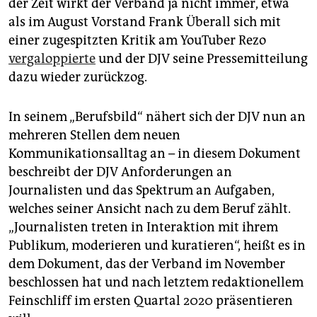
epaper login
der Zeit wirkt der Verband ja nicht immer, etwa
als im August Vorstand Frank Überall sich mit
einer zugespitzten Kritik am YouTuber Rezo
vergaloppierte
und der DJV seine Pressemitteilung
dazu wieder zurückzog.
In seinem „Berufsbild“ nähert sich der DJV nun an
mehreren Stellen dem neuen
Kommunikationsalltag an – in diesem Dokument
beschreibt der DJV Anforderungen an
Journalisten und das Spektrum an Aufgaben,
welches seiner Ansicht nach zu dem Beruf zählt.
„Journalisten treten in Interaktion mit ihrem
Publikum, moderieren und kuratieren“, heißt es in
dem Dokument, das der Verband im November
beschlossen hat und nach letztem redaktionellem
Feinschliff im ersten Quartal 2020 präsentieren