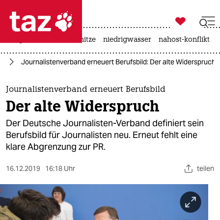

taz zahl ich
krieg in der ukraine
hitze
niedrigwasser
nahost-konflikt

taz zahl ich
en
Journalistenverband erneuert Berufsbild: Der alte Widerspruch
taz zahl ich
themen
Journalistenverband erneuert Berufsbild
Der alte Widerspruch
politik
Der Deutsche Journalisten-Verband definiert sein
öko
Berufsbild für Journalisten neu. Erneut fehlt eine
klare Abgrenzung zur PR.
gesellschaft
16.12.2019
16:18 Uhr
teilen
kultur
sport