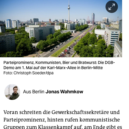
berlin
nord
wahrheit
verlag
verlag
veranstaltungen
Parteiprominenz, Kommunisten, Bier und Bratwurst: Die DGB-
Demo am 1. Mai auf der Karl-Marx-Allee in Berlin-Mitte
Foto: Christoph Soeder/dpa
shop
fragen & hilfe
Aus Berlin
Jonas Wahmkow
unterstützen
abo
Voran schreiten die Gewerkschaftssekretäre und
genossenschaft
Parteiprominenz, hinten rufen kommunistische
Gruppen zum Klassenkampf auf, am Ende gibt es