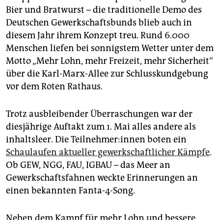
epaper login
Bier und Bratwurst – die tradi­tionelle Demo des
Deutschen Gewerkschaftsbunds blieb auch in
diesem Jahr ihrem Konzept treu. Rund 6.000
Menschen liefen bei sonnigstem Wetter unter dem
Motto „Mehr Lohn, mehr Freizeit, mehr Sicherheit“
über die Karl-Marx-Allee zur Schlusskundgebung
vor dem Roten Rathaus.
Trotz ausbleibender Überraschungen war der
diesjährige Auftakt zum 1. Mai alles andere als
inhaltsleer. Die Teil­neh­me­r:in­nen boten ein
Schaulaufen aktueller gewerkschaftlicher Kämpfe
.
Ob GEW, NGG, FAU, IGBAU – das Meer an
Gewerkschaftsfahnen weckte Erinnerungen an
einen bekannten Fanta-4-Song.
Neben dem Kampf für mehr Lohn und bessere