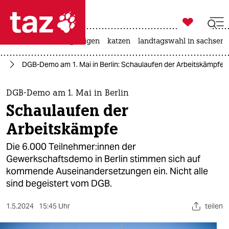

taz zahl ich
ceuta
hitze
bergsteigen
katzen
landtagswahl in sachsen-

taz zahl ich
lin
DGB-Demo am 1. Mai in Berlin: Schaulaufen der Arbeitskämpfe
taz zahl ich
themen
DGB-Demo am 1. Mai in Berlin
Schaulaufen der
politik
Arbeitskämpfe
öko
Die 6.000 Teil­neh­me­r:in­nen der
Gewerkschaftsdemo in Berlin stimmen sich auf
gesellschaft
kommende Auseinandersetzungen ein. Nicht alle
sind begeistert vom DGB.
kultur
sport
1.5.2024
15:45 Uhr
teilen