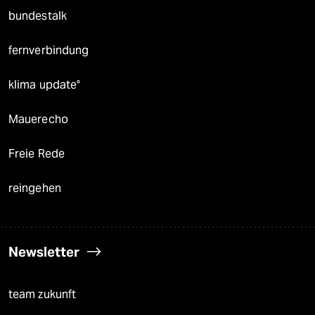
bundestalk
fernverbindung
klima update°
Mauerecho
Freie Rede
reingehen
Newsletter
team zukunft