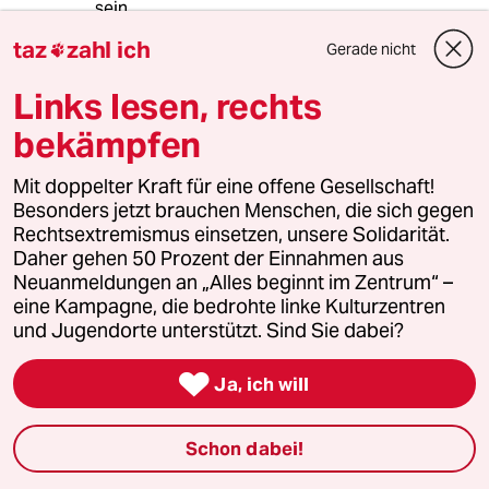
sein.
taz
zahl ich
Gerade nicht

Die Pegida redet nur (bisher); die anderen
praktizieren das Aussperren von Flüchtlingen.
Links lesen, rechts
bekämpfen
Frost
F
Mit doppelter Kraft für eine offene Gesellschaft!
23.12.2014
,
10:31 Uhr
Besonders jetzt brauchen Menschen, die sich gegen
Schröder fordert einen Aufstand der
Rechtsextremismus einsetzen, unsere Solidarität.
Anständigen!? Da wird Schröder wohl nicht
Daher gehen 50 Prozent der Einnahmen aus
dazugehören.Ein Mensch mit solch einem
Neuanmeldungen an „Alles beginnt im Zentrum“ –
schlechten Karma sollte sich am besten da
eine Kampagne, die bedrohte linke Kulturzentren
raushalten.
und Jugendorte unterstützt. Sind Sie dabei?

Ja, ich will
mori
22.12.2014
,
18:19 Uhr
Schon dabei!
Diese Antwort war schon lange überfällig,
schön wäre zu erfahren, wo es den kompletten