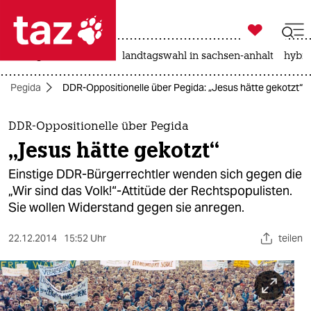

taz zahl ich
niedrigwasser
rente
landtagswahl in sachsen-anhalt
hybri

taz zahl ich
Pegida
DDR-Oppositionelle über Pegida: „Jesus hätte gekotzt“
taz zahl ich
themen
DDR-Oppositionelle über Pegida
„Jesus hätte gekotzt“
politik
Einstige DDR-Bürgerrechtler wenden sich gegen die
öko
„Wir sind das Volk!“-Attitüde der Rechtspopulisten.
Sie wollen Widerstand gegen sie anregen.
gesellschaft
22.12.2014
15:52 Uhr
teilen
kultur
sport