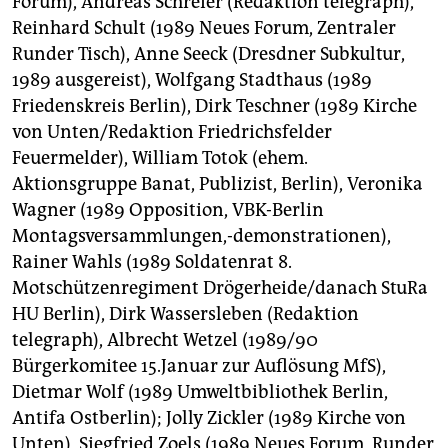
Forum), Andreas Schreier (Redaktion telegraph),
Reinhard Schult (1989 Neues Forum, Zentraler
Runder Tisch), Anne Seeck (Dresdner Subkultur,
1989 ausgereist), Wolfgang Stadthaus (1989
Friedenskreis Berlin), Dirk Teschner (1989 Kirche
von Unten/Redaktion Friedrichsfelder
Feuermelder), William Totok (ehem.
Aktionsgruppe Banat, Publizist, Berlin), Veronika
Wagner (1989 Opposition, VBK-Berlin
Montagsversammlungen,-demonstrationen),
Rainer Wahls (1989 Soldatenrat 8.
Motschützenregiment Drögerheide/danach StuRa
HU Berlin), Dirk Wassersleben (Redaktion
telegraph), Albrecht Wetzel (1989/90
Bürgerkomitee 15.Januar zur Auflösung MfS),
Dietmar Wolf (1989 Umweltbibliothek Berlin,
Antifa Ostberlin); Jolly Zickler (1989 Kirche von
Unten), Siegfried Zoels (1989 Neues Forum, Runder