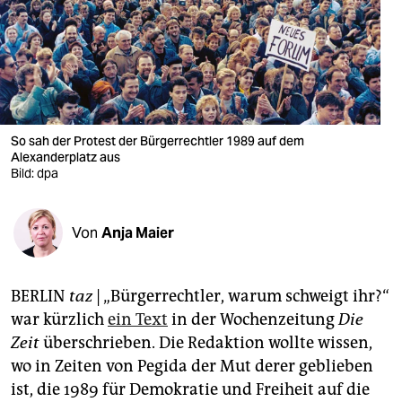
berlin
nord
wahrheit
verlag
So sah der Protest der Bürgerrechtler 1989 auf dem
verlag
Alexanderplatz aus
Bild: dpa
veranstaltungen
shop
Von
Anja Maier
fragen & hilfe
BERLIN
taz
| „Bürgerrechtler, warum schweigt ihr?“
unterstützen
war kürzlich
ein Text
in der Wochenzeitung
Die
abo
Zeit
überschrieben. Die Redaktion wollte wissen,
wo in Zeiten von Pegida der Mut derer geblieben
genossenschaft
ist, die 1989 für Demokratie und Freiheit auf die