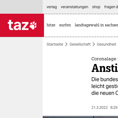
hautnavigation anspringen
hauptinhalt anspringen
footer anspringen
verlag
veranstaltungen
shop
fragen &
hitze
surfen
landtagswahl in sachse

taz zahl ich
taz zahl ich
Startseite
Gesellschaft
Gesundheit
themen
politik
Coronalage 
Ansti
öko
Die bundes
gesellschaft
leicht gest
die neuen 
kultur
sport
21.3.2022
8:29