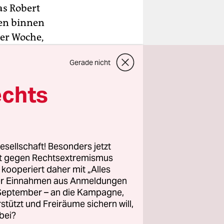
as Robert
nen binnen
ner Woche,
Gerade nicht
eicht auf
echts
der erste
sich
weitere
t erhöhte
esellschaft! Besonders jetzt
and auf
rt gegen Rechtsextremismus
ag am
z kooperiert daher mit „Alles
ller Einnahmen aus Anmeldungen
eutlich
. September – an die Kampagne,
weisungen
rstützt und Freiräume sichern will,
s
bei?