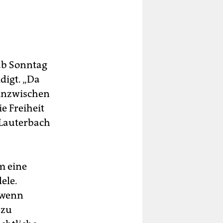
ab Sonntag
digt. „Da
 inzwischen
e Freiheit
 Lauterbach
m eine
ele.
, wenn
 zu