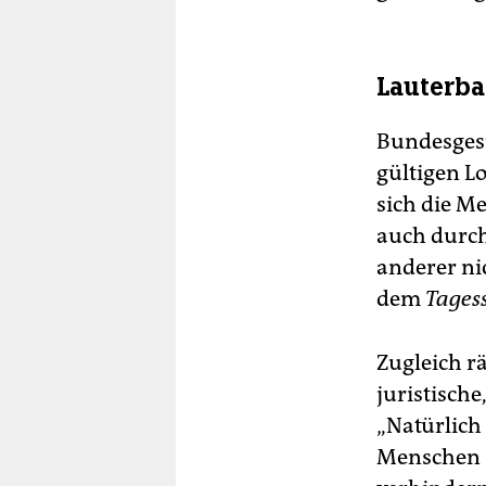
Lauterb
Bundesgesu
gültigen L
sich die M
auch durch
anderer ni
dem
Tages
Zugleich r
juristisch
„Natürlich 
Menschen s