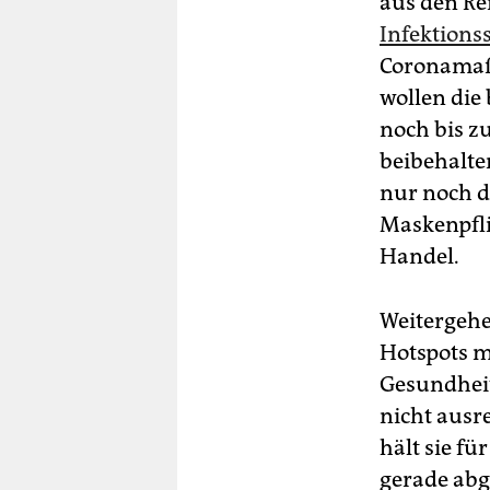
aus den Re
Infektions
Coronamaß
wollen die
noch bis z
beibehalte
nur noch d
Maskenpfli
Handel.
Weitergeh
Hotspots m
Gesundheit
nicht aus
hält sie fü
gerade abg