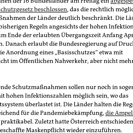
ihen der 16 Bundesländer am Freitag ein
abgespe
schutzgesetz beschlossen
, das die rechtlich mögl
nahmen der Länder deutlich beschränkt. Die Lä
 bisherigen Regeln angesichts der hohen Infektio
um Ende der erlaubten Übergangszeit Anfang Apr
n. Danach erlaubt die Bundesregierung auf Druc
ie Anordnung eines „Basisschutzes“ etwa mit
cht im Öffentlichen Nahverkehr, aber nicht meh
ende Schutzmaßnahmen sollen nur noch in sog
it hohen Infektionszahlen möglich sein, wo das
ssystem überlastet ist. Die Länder halten die Reg
reichend für die Pandemiebekämpfung,
die Ampel
r praktikabel. Zuletzt hatte Österreich entschieden
eschaffte Maskenpflicht wieder einzuführen.