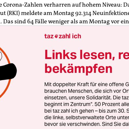
ie Corona-Zahlen verharren auf hohem Niveau: D
tut (RKI) meldete am Montag 92.314 Neuinfektio
. Das sind 64 Fälle weniger als am Montag vor ei
positive Tests gemeldet wurden.
taz
zahl ich

weite Sieben-Tage-Inzidenz stieg jedoch wieder l
Links lesen, r
chdem sie am Sonntag auf 1.708,7 gesunken war – 
eit Anfang März. Sie gibt an, wie viele Menschen 
bekämpfen
einer Woche auf 100.000 Personen infizieren. 13 
starben im Zusammenhang mit dem Virus. Dami
Mit doppelter Kraft für eine offene G
ahl der gemeldeten Corona-Todesfälle in Deutschl
brauchen Menschen, die sich vor O
ie Zahl der Intensivpatienten in Krankenhäuser l
einsetzen, unsere Solidarität. Die ta
beginnt im Zentrum“. 50 Prozent a
 2.231. Allerdings hatte das RKI am Freitag eine d
bei taz zahl ich gehen – bis zum 30
 Sieben-Tage-Inzidenz bei den Krankenhausein
die linke, selbstverwaltete Orte unte
7,81), es werden also mehr infizierte Menschen in
bevor sie verschwinden. Sind Sie da