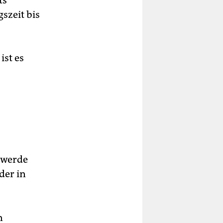
ts
szeit bis
ist es
 werde
der in
n