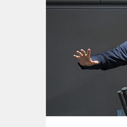
berlin
nord
wahrheit
verlag
verlag
veranstaltungen
shop
fragen & hilfe
unterstützen
abo
genossenschaft