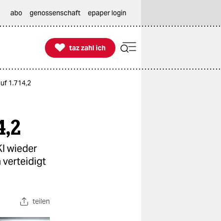
abo
genossenschaft
epaper login

taz zahl ich
taz zahl ich
uf 1.714,2
4,2
KI wieder
 verteidigt
teilen