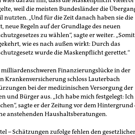
 wies darauf hin, dass die Maskenpflicht vieleror
gelte, weil die meisten Bundesländer die Übergang
l nutzten. „Und für die Zeit danach haben sie die
t, neue Regeln auf der Grundlage des neuen
chutzgesetzes zu wählen“, sagte er weiter. „Somit 
kehrt, wie es nach außen wirkt: Durch das
schutzgesetz wurde die Maskenpflicht gerettet.“
r milliardenschweren Finanzierungslücke in der
en Krankenversicherung schloss Lauterbach
ürzungen bei der medizinischen Versorgung der
n und Bürger aus. „Ich habe mich festgelegt: Ich
ichen“, sagte er der Zeitung vor dem Hintergrund 
che anstehenden Haushaltsberatungen.
ttel – Schätzungen zufolge fehlen den gesetzliche