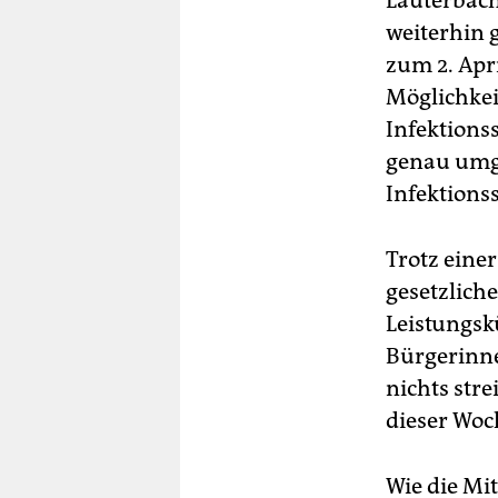
Lauterbach
weiterhin 
zum 2. Apri
Möglichkei
Infektionss
genau umge
Infektions
Trotz eine
gesetzlich
Leistungsk
Bürgerinne
nichts stre
dieser Wo
Wie die Mi