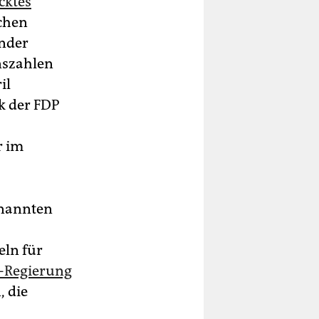
cktes
ichen
nder
nszahlen
il
k der FDP
r im
enannten
eln für
-Regierung
, die