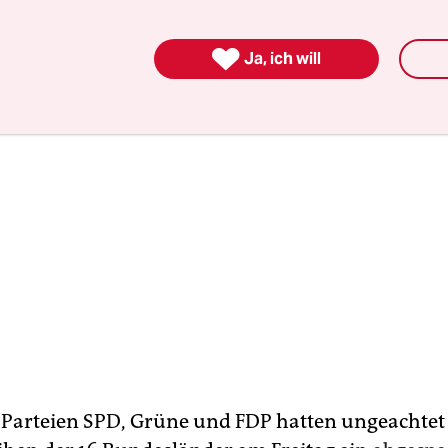
s eingeliefert.

Ja, ich will
Parteien SPD, Grüne und FDP hatten ungeachtet 