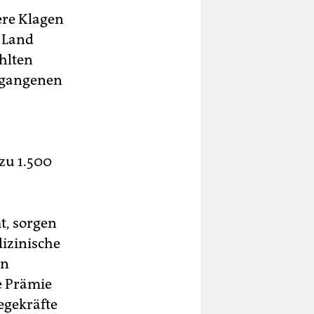
ere Klagen
 Land
hlten
ergangenen
zu 1.500
, sorgen
izinische
en
e Prämie
egekräfte