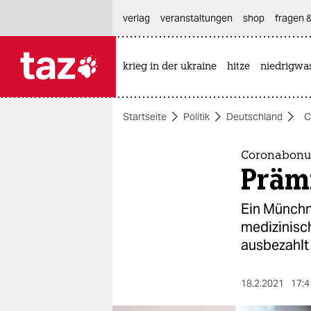
hautnavigation anspringen
hauptinhalt anspringen
footer anspringen
verlag
veranstaltungen
shop
fragen &
krieg in der ukraine
hitze
niedrigwa

taz zahl ich
taz zahl ich
Startseite
Politik
Deutschland
C
themen
politik
Coronabonus 
Prämi
öko
Ein Münchn
gesellschaft
medizinisc
ausbezahl
kultur
sport
18.2.2021
17:4