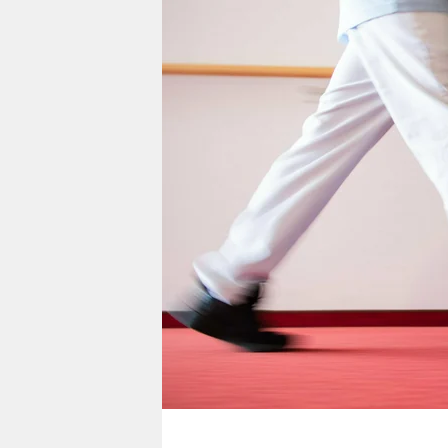
berlin
nord
wahrheit
verlag
verlag
veranstaltungen
shop
fragen & hilfe
unterstützen
abo
genossenschaft