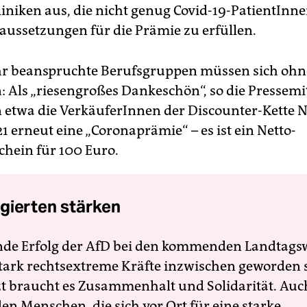
liniken aus, die nicht genug Covid-19-PatientInne
aussetzungen für die Prämie zu erfüllen.
hr beanspruchte Berufsgruppen müssen sich oh
: Als „riesengroßes Dankeschön“, so die Pressemi
twa die VerkäuferInnen der Discounter-Kette N
1 erneut eine „Corona­prämie“ – es ist ein Netto-
hein für 100 Euro.
gierten stärken
nde Erfolg der AfD bei den kommenden Landtags
 stark rechtsextreme Kräfte inzwischen geworden 
zt braucht es Zusammenhalt und Solidarität. Auc
en Menschen, die sich vor Ort für eine starke