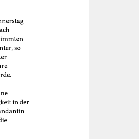
nnerstag
nach
stimmten
ter, so
der
hre
erde.
ine
keit in der
Mandantin
die