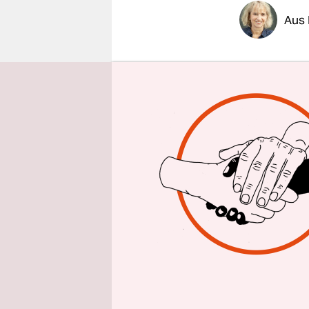
epaper login
Aus 
Die Frau a
aber auch
Kompressio
sagte ihr 
Coronabonu
Sie klagte
Bonus. Am 
anderer Be
Geklagt hat
einem
Alt
Dialysezen