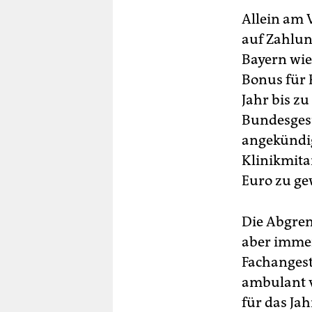
Allein am 
auf Zahlun
Bayern wie
Bonus für 
Jahr bis zu
Bundesgesu
angekündig
Klinikmita
Euro zu g
Die Abgre
aber immer
Fachangest
ambulant v
für das Ja