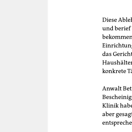
Diese Able
und berief
bekommen d
Einrichtun
das Gericht
Haushälter
konkrete Tä
Anwalt Bet
Bescheinig
Klinik hab
aber gesagt
entsprechen