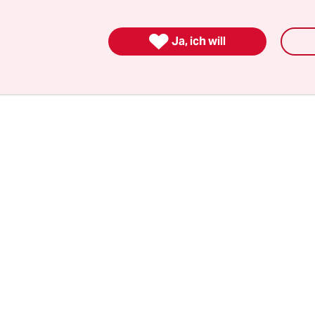
 einer Höhe von 500 Euro als einmaliger Zuschlag 
 Pflegekräften vom Land Bayern gezahlt wurde. 

Ja, ich will
für Pflege hatte die Anträge der vier KlägerInne
s Bonus im vergangenen Jahr abgelehnt.