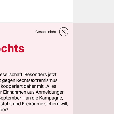
haus, half
Gerade nicht
ontakt“,
echts
 bekommen.
g des
e drei
esellschaft! Besonders jetzt
rt gegen Rechtsextremismus
z kooperiert daher mit „Alles
ller Einnahmen aus Anmeldungen
rin in
. September – an die Kampagne,
rstützt und Freiräume sichern will,
nabonus
,
bei?