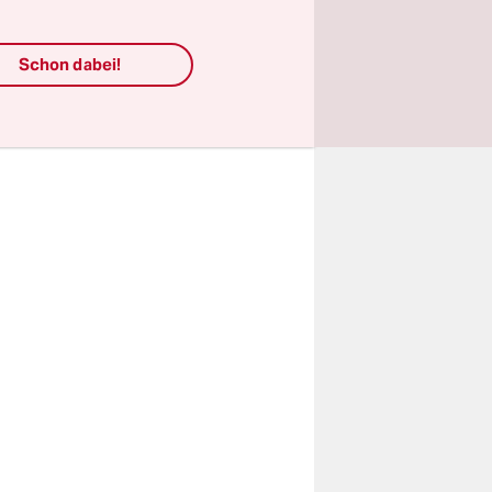
auf das
Das
Schon dabei!
n auf