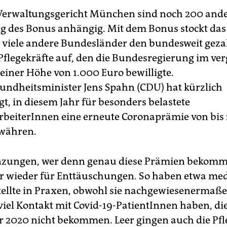
Verwaltungsgericht München sind noch 200 and
g des Bonus anhängig. Mit dem Bonus stockt das
 viele andere Bundesländer den bundesweit geza
Pflegekräfte auf, den die Bundesregierung im v
 einer Höhe von 1.000 Euro bewilligte.
ndheitsminister Jens Spahn (CDU) hat kürzlich
t, in diesem Jahr für besonders belastete
rbeiterInnen eine erneute Coronaprämie von bis 
ewähren.
nzungen, wer denn genau diese Prämien bekommt
 wieder für Enttäuschungen. So haben etwa med
ellte in Praxen, obwohl sie nachgewiesenermaß
iel Kontakt mit Covid-19-PatientInnen haben, di
hr 2020 nicht bekommen. Leer gingen auch die Pfl