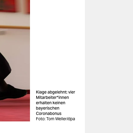
Klage abgelehnt: vier
Mit­ar­bei­te­r*in­nen
erhalten keinen
bayerischen
Coronabonus
Foto: Tom Weller/dpa