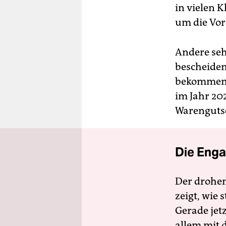
in vielen K
um die Vor
Andere se
bescheiden
bekommen e
im Jahr 202
Warengutsc
Die Enga
Der drohe
zeigt, wie
Gerade jet
allem mit d