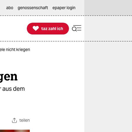
abo
genossenschaft
epaper login

taz zahl ich
taz zahl ich
ele nicht kriegen
egen
er aus dem
teilen