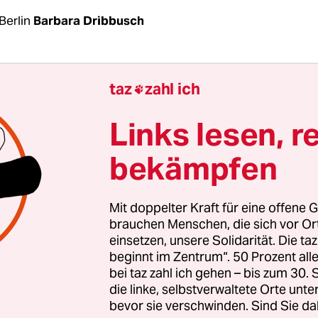
Berlin
Barbara Dribbusch
rbeitete als Service-Assistentin in einem Kranken
taz
zahl ich

 beim Waschen und beim Anziehen der
nsstrümpfe. „Sie hatte unmittelbaren Patientenk
Links lesen, r
Anwalt Franz Bette der taz. Doch den bayerischen
bekämpfen
s für Pflegekräfte hatte die Beschäftigte nicht
 vor dem Verwaltungsgericht München auf Zahlun
Donnerstag lehnte das Gericht ihre Klage und di
Mit doppelter Kraft für eine offene G
schäftigter ab.
brauchen Menschen, die sich vor O
einsetzen, unsere Solidarität. Die ta
beginnt im Zentrum“. 50 Prozent a
ten die Service-Assistentin, eine Hauswirtschafte
bei taz zahl ich gehen – bis zum 30
enheim
und zwei Beschäftigte eines ambulanten
die linke, selbstverwaltete Orte unte
trums. Sie beanspruchten den
bayerischen Coro
bevor sie verschwinden. Sind Sie da