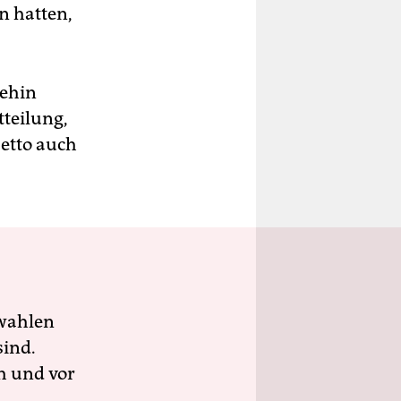
n hatten,
nehin
tteilung,
etto auch
wahlen
sind.
h und vor