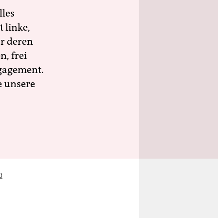
lles
 linke,
ür deren
n, frei
ngagement.
e unsere
d