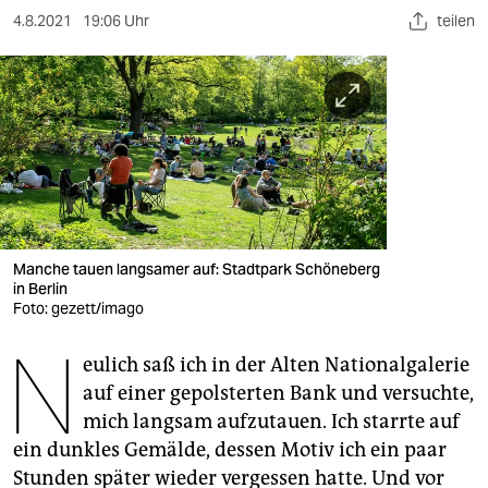
berlin
4.8.2021
19:06 Uhr
teilen
nord
wahrheit
verlag
verlag
veranstaltungen
Manche tauen langsamer auf: Stadtpark Schöneberg
shop
in Berlin
Foto: gezett/imago
fragen & hilfe
N
unterstützen
eulich saß ich in der Alten Nationalgalerie
auf einer gepolsterten Bank und versuchte,
abo
mich langsam aufzutauen. Ich starrte auf
ein dunkles Gemälde, dessen Motiv ich ein paar
genossenschaft
Stunden später wieder vergessen hatte. Und vor