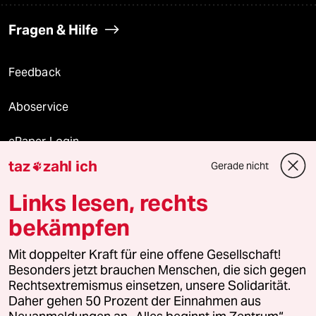
Fragen & Hilfe
Feedback
Aboservice
ePaper Login
taz
zahl ich
Gerade nicht

Downloads für Abonnierende
Links lesen, rechts
bekämpfen
© 2026 taz Verlags und Vertriebs GmbH
Alle Rechte vorbehalten. Bei rechtlichen Fragen oder für Genehmigungen
Mit doppelter Kraft für eine offene Gesellschaft!
wenden Sie sich bitte an
lizenzen@taz.de
Besonders jetzt brauchen Menschen, die sich gegen
Rechtsextremismus einsetzen, unsere Solidarität.
Daher gehen 50 Prozent der Einnahmen aus
Feedback
Redaktionsstatut
Kommune-Richtlinien
KI-