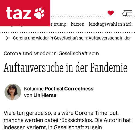

taz zahl ich
bergsteigen
usa unter trump
katzen
landtagswahl in sachs

taz zahl ich
us
Corona und wieder in Gesellschaft sein: Auftauversuche in der
taz zahl ich
themen
Corona und wieder in Gesellschaft sein
Auftauversuche in der Pandemie
politik
öko
Kolumne
Poetical Correctness
gesellschaft
von
Lin Hierse
kultur
Viele tun gerade so, als wäre Corona-Time-out,
manche werden dabei rücksichtslos. Die Autorin hat
sport
indessen verlernt, in Gesellschaft zu sein.