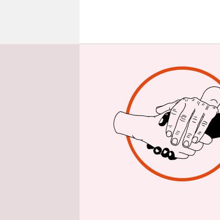
epaper login
W
anderes Te
Bild von G
Das ist er
sinkendem
kann. Ande
beschreibt
wenn diese
unbekannt