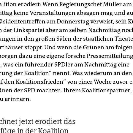
lition erodiert: Wenn Regierungschef Müller am
ttag keine Veranstaltungen absagen mag und au
äsidententreffen am Donnerstag verweist, sein K
n der Linkspartei aber am selben Nachmittag noch
ungen in den großen Sälen der staatlichen Theate
thäuser stoppt
.
Und wenn die Grünen am folge
rgen dazu eine eigene forsche Pressemitteilun
 was ein führender SPDler am Nachmittag eine
rung der Koalition“ nennt. Was wiederum an den
uf den Koalitionsfrieden“ von einer Woche zuvor e
ünen der SPD machten. Ihrem Koalitionspartner
u erinnern.
hnet jetzt erodiert das
füge in der Koalition