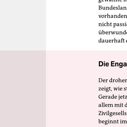
Bundesland
vorhandene
nicht pass
überwunden
dauerhaft 
Die Enga
Der drohe
zeigt, wie
Gerade jet
allem mit d
Zivilgesell
beginnt im