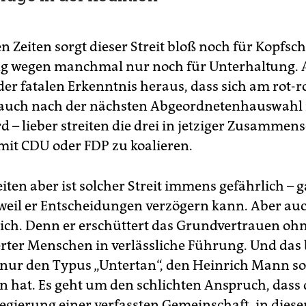
 Zeiten sorgt dieser Streit bloß noch für Kopfsch
 wegen manchmal nur noch für Unterhaltung. A
der fatalen Erkenntnis heraus, dass sich am rot-
auch nach der nächsten Abgeordnetenhauswahl 
d – lieber streiten die drei in jetziger Zusammen
 mit CDU oder FDP zu koalieren.
iten aber ist solcher Streit immens gefährlich – 
 weil er Entscheidungen verzögern kann. Aber au
ich. Denn er erschüttert das Grundvertrauen oh
rter Menschen in verlässliche Führung. Und das b
 nur den Typus „Untertan“, den Heinrich Mann so
n hat. Es geht um den schlichten Anspruch, dass 
egierung einer verfassten Gemeinschaft, in diese