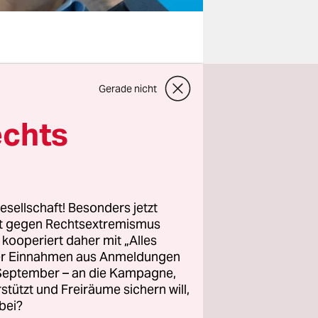
beiter
Gerade nicht
drei
g ein ganz
echts
 gerade ein
h dann in
esellschaft! Besonders jetzt
rt gegen Rechtsextremismus
drücken
z kooperiert daher mit „Alles
en
ller Einnahmen aus Anmeldungen
r wird es,
. September – an die Kampagne,
g
rstützt und Freiräume sichern will,
bei?