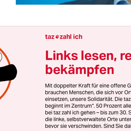
enn der Chef mittags Hü sagt, sein leitender Mitar
taz
zahl ich

zweineinhalb Stunden später Hott und einer von 
Anteilseignern am nächsten Morgen im Alleingan
Links lesen, r
mpo fordert, so gibt solch ein Unternehmen nicht
bekämpfen
eschlossenheit und solider Führung ab.
st mal nur ein Problem des Unternehmens, das sic
Mit doppelter Kraft für eine offene G
brauchen Menschen, die sich vor O
 Aktienkurs und geringeren Verkaufszahlen aus
einsetzen, unsere Solidarität. Die ta
rs ist es, wenn das Szenario gar kein Unternehm
beginnt im Zentrum“. 50 Prozent a
, sondern eine Landesregierung. Noch bedeutsame
bei taz zahl ich gehen – bis zum 30
 Landesregierung gerade ein Problem von bislan
die linke, selbstverwaltete Orte unte
bevor sie verschwinden. Sind Sie da
en Ausmaßen zu bewältigen hat.