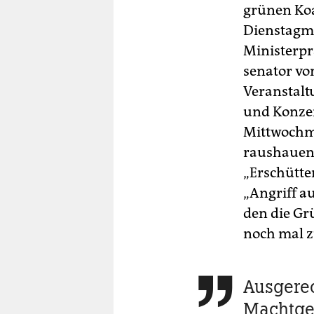
grünen Koa
Dienstagmi
Ministerpr
senator vo
Veranstalt
und Konzer
Mittwochmo
raushauen,
„Erschütte
„Angriff a
den die Gr
noch mal z
Ausgerec

Macht­ge