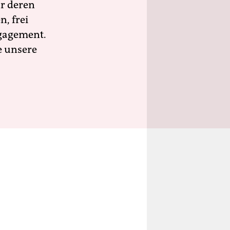
ür deren
n, frei
ngagement.
e unsere