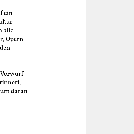
f ein
ultur­
 alle
r, Opern-
nden
g
 Vorwurf
rinnert,
, um daran