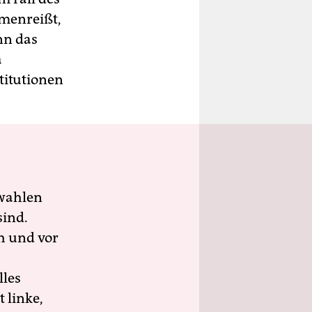
mmenreißt,
nn das
a
titutionen
wahlen
sind.
h und vor
lles
 linke,