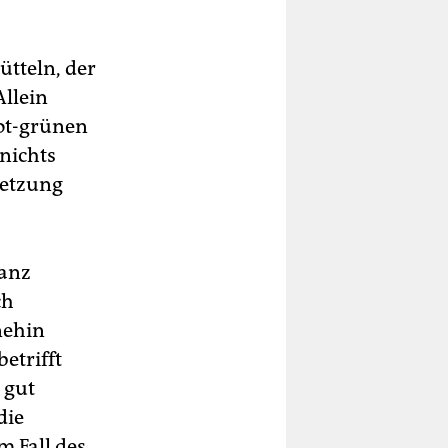
ütteln, der
llein
rot-grünen
nichts
setzung
ganz
ch
nehin
etrifft
 gut
die
m Fall des