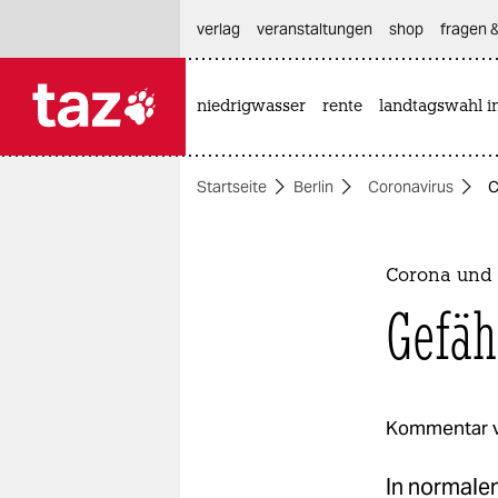
hautnavigation anspringen
hauptinhalt anspringen
footer anspringen
verlag
veranstaltungen
shop
fragen &
niedrigwasser
rente
landtagswahl i

taz zahl ich
taz zahl ich
Startseite
Berlin
Coronavirus
C
themen
politik
Corona und d
öko
Gefäh
gesellschaft
kultur
Kommentar 
sport
In normalen