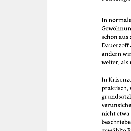
In normalen
Gewöhnung
schon aus 
Dauerzoff 
ändern wir
weiter, als
In Krisenze
praktisch,
grundsätzl
verunsiche
nicht etwa
beschriebe
gewählte R