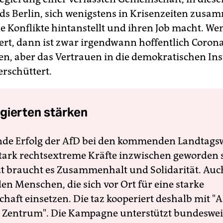
s Berlin, sich wenigstens in Krisenzeiten zusa
 Konflikte hintanstellt und ihren Job macht. We
iert, dann ist zwar irgendwann hoffentlich Coron
, aber das Vertrauen in die demokratischen Ins
erschüttert.
gierten stärken
nde Erfolg der AfD bei den kommenden Landtags
 stark rechtsextreme Kräfte inzwischen geworden 
zt braucht es Zusammenhalt und Solidarität. Auc
en Menschen, die sich vor Ort für eine starke
schaft einsetzen. Die taz kooperiert deshalb mit "A
 Zentrum". Die Kampagne unterstützt bundesweit