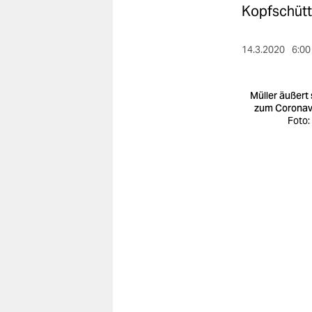
berlin
Kopfschüttel
nord
14.3.2020
6:00
wahrheit
verlag
Müller äußert 
zum Coronav
Foto:
verlag
veranstaltungen
shop
fragen & hilfe
unterstützen
abo
genossenschaft