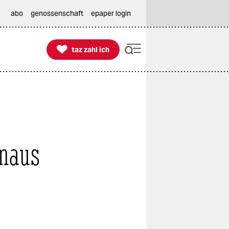
abo
genossenschaft
epaper login

taz zahl ich
taz zahl ich
inaus