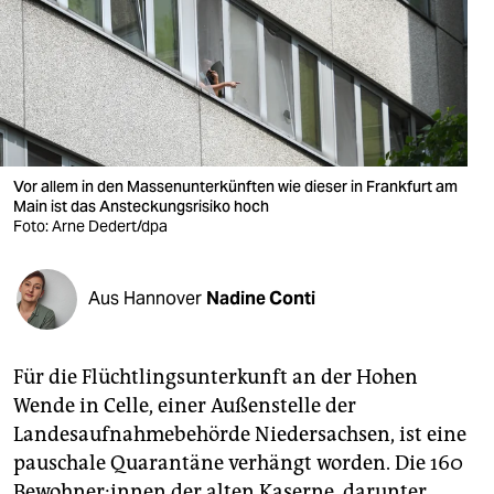
berlin
nord
wahrheit
verlag
Vor allem in den Massenunterkünften wie dieser in Frankfurt am
verlag
Main ist das Ansteckungsrisiko hoch
Foto: Arne Dedert/dpa
veranstaltungen
shop
Aus Hannover
Nadine Conti
fragen & hilfe
unterstützen
Für die Flüchtlingsunterkunft an der Hohen
Wende in Celle, einer Außenstelle der
abo
Landesaufnahmebehörde Niedersachsen, ist eine
genossenschaft
pauschale Quarantäne verhängt worden. Die 160
Bewohner:innen der alten Kaserne, darunter