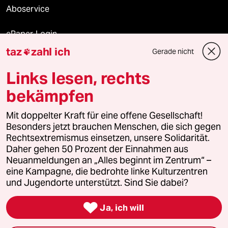
Aboservice
ePaper Login
taz
zahl ich
Gerade nicht

Downloads für Abonnierende
Links lesen, rechts
bekämpfen
© 2026 taz Verlags und Vertriebs GmbH
Mit doppelter Kraft für eine offene Gesellschaft!
Alle Rechte vorbehalten. Bei rechtlichen Fragen oder für Genehmigungen
wenden Sie sich bitte an
lizenzen@taz.de
Besonders jetzt brauchen Menschen, die sich gegen
Rechtsextremismus einsetzen, unsere Solidarität.
Daher gehen 50 Prozent der Einnahmen aus
Feedback
Redaktionsstatut
Kommune-Richtlinien
KI-
Neuanmeldungen an „Alles beginnt im Zentrum“ –
eine Kampagne, die bedrohte linke Kulturzentren
Leitlinie
Informant
Datenschutz
Impressum
AGB
und Jugendorte unterstützt. Sind Sie dabei?
Seitenwende
Einwilligungen widerrufen (Ads)

Ja, ich will