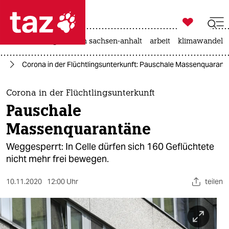

taz zahl ich
hitze
landtagswahl in sachsen-anhalt
arbeit
klimawandel

taz zahl ich
us
Corona in der Flüchtlingsunterkunft: Pauschale Massenquarant
taz zahl ich
themen
Corona in der Flüchtlingsunterkunft
Pauschale
politik
Massenquarantäne
öko
Weggesperrt: In Celle dürfen sich 160 Geflüchtete
nicht mehr frei bewegen.
gesellschaft
10.11.2020
12:00 Uhr
teilen
kultur
sport