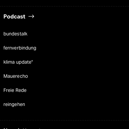
Podcast
bundestalk
fernverbindung
klima update°
Mauerecho
Freie Rede
reingehen