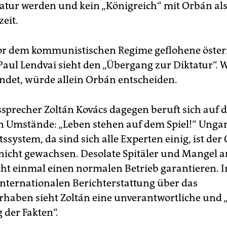
tatur werden und kein „Königreich“ mit Orbán al
eit.
or dem kommunistischen Regime geflohene öster
 Paul Lendvai sieht den „Übergang zur Diktatur“. 
ndet, würde allein Orbán entscheiden.
sprecher Zoltán Kovács dagegen beruft sich auf d
 Umstände: „Leben stehen auf dem Spiel!“ Unga
system, da sind sich alle Experten einig, ist der
icht gewachsen. Desolate Spitäler und Mangel a
ht einmal einen normalen Betrieb garantieren. I
internationalen Berichterstattung über das
rhaben sieht Zoltán eine unverantwortliche und 
 der Fakten“.