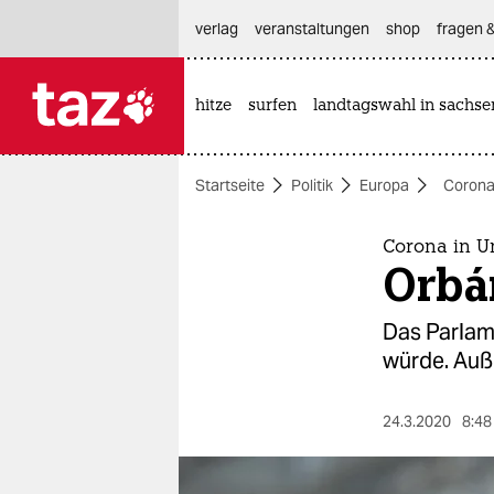
hautnavigation anspringen
hauptinhalt anspringen
footer anspringen
verlag
veranstaltungen
shop
fragen &
hitze
surfen
landtagswahl in sachse

taz zahl ich
taz zahl ich
Startseite
Politik
Europa
Corona
themen
politik
Corona in 
Orbán
öko
Das Parlame
gesellschaft
würde. Auß
kultur
24.3.2020
8:48
sport