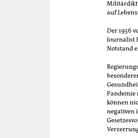
Militärdik
auf Lebensz
Der 1956 v
Journalist
Notstand e
Regierungs
besonderen
Gesundheits
Pandemie n
können nic
negativen 
Gesetzesvo
Verzerrung