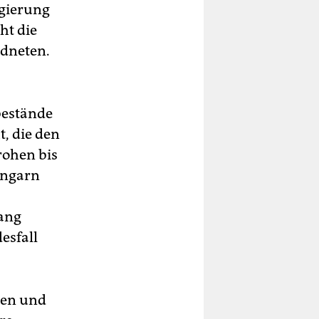
egierung
ht die
rdneten.
bestände
t, die den
rohen bis
 Ungarn
ang
esfall
nen und