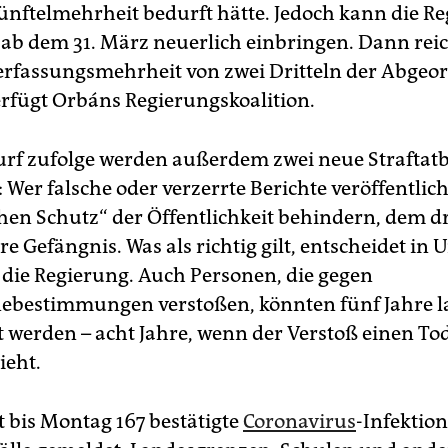
fünftelmehrheit bedurft hätte. Jedoch kann die R
t ab dem 31. März neuerlich einbringen. Dann reic
rfassungsmehrheit von zwei Dritteln der Abgeo
erfügt Orbáns Regierungskoalition.
f zufolge werden außerdem zwei neue Straftat
 Wer falsche oder verzerrte Berichte veröffentlich
chen Schutz“ der Öffentlichkeit behindern, dem d
re Gefängnis. Was als richtig gilt, entscheidet in
t die Regierung. Auch Personen, die gegen
ebestimmungen verstoßen, könnten fünf Jahre l
t werden – acht Jahre, wenn der Verstoß einen Tod
ieht.
 bis Montag 167 bestätigte
Coronavirus
-Infektio