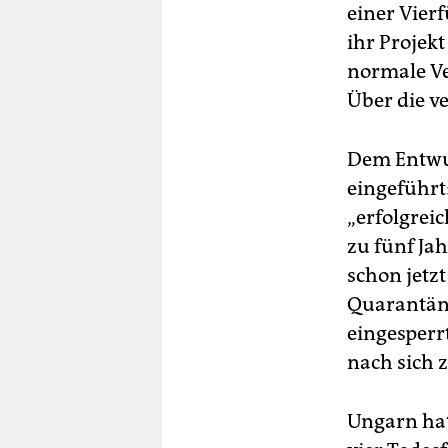
einer Vier
ihr Projek
normale Ve
Über die v
Dem Entwur
eingeführt:
„erfolgrei
zu fünf Jah
schon jetz
Quarantän
eingesperr
nach sich z
Ungarn hat