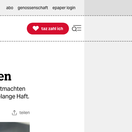
abo
genossenschaft
epaper login

taz zahl ich
taz zahl ich
en
entmachten
lange Haft.
teilen