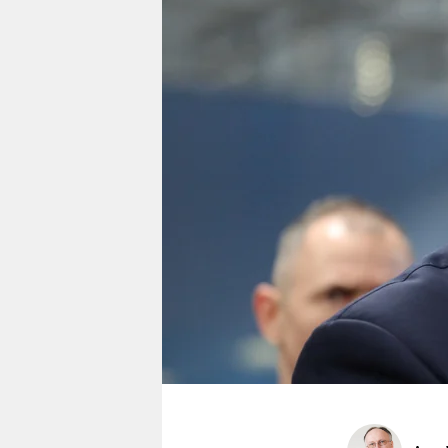
berlin
nord
wahrheit
verlag
verlag
veranstaltungen
shop
fragen & hilfe
unterstützen
abo
genossenschaft