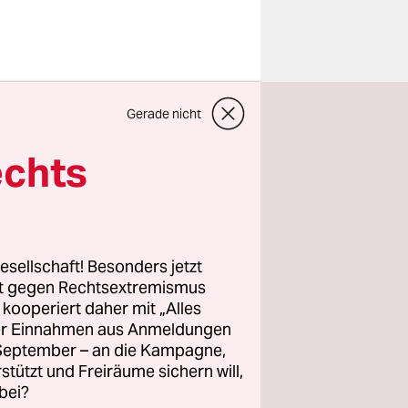
ast
Gerade nicht
s sich das
echts
e Regierung
denten nur
esellschaft! Besonders jetzt
rt gegen Rechtsextremismus
 die
z kooperiert daher mit „Alles
ieren, von
ller Einnahmen aus Anmeldungen
. September – an die Kampagne,
: Alle
rstützt und Freiräume sichern will,
bei?