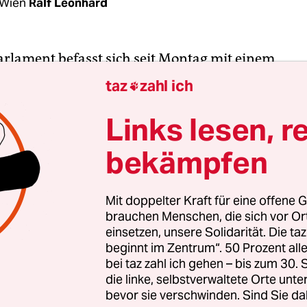
 Wien
Ralf Leonhard
rlament befasst sich seit Montag mit einem
ungsgesetz, das Premierminister Viktor Orbán f
taz
zahl ich

che Vollmachten übertragen würde
. Der über
terin Judit Varga lancierte Entwurf sieht vor, das
Links lesen, r
selbst entmachtet, denn im Krisenfall könnte di
bekämpfen
estimmte Zeit in Urlaub schicken.
gen des Premiers müssten dem Parlamentspräsi
Mit doppelter Kraft für eine offene G
brauchen Menschen, die sich vor O
teilt werden. Via Verordnung, so der Plan, könnte
einsetzen, unsere Solidarität. Die ta
dann „die Anwendung einzelner Gesetze suspend
beginnt im Zentrum“. 50 Prozent a
hen Bestimmungen abweichen und sonstige
bei taz zahl ich gehen – bis zum 30
tliche Maßnahmen treffen“. Mit anderen Worten
die linke, selbstverwaltete Orte unte
bevor sie verschwinden. Sind Sie da
Orbán.