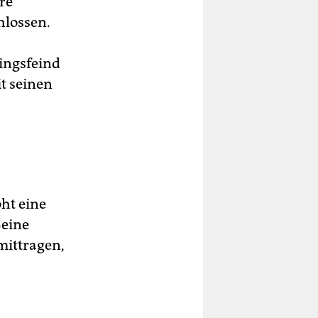
re
hlossen.
lingsfeind
t seinen
ht eine
Seine
mittragen,