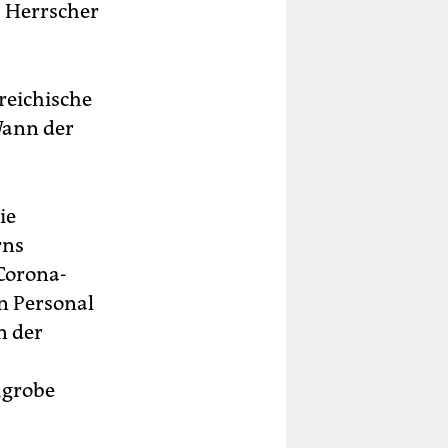
s Herrscher
reichische
Wann der
ie
rns
 Corona-
n Personal
n der
„grobe