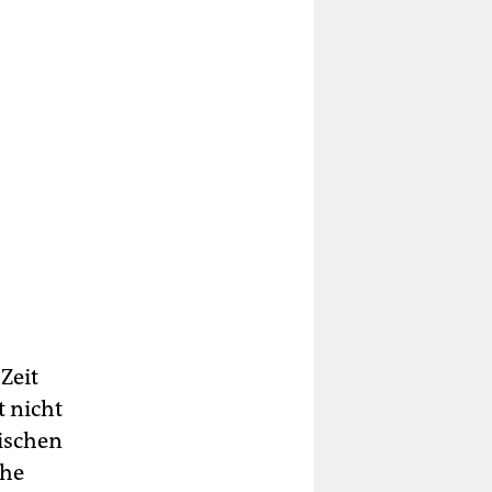
 Zeit
t nicht
tischen
che