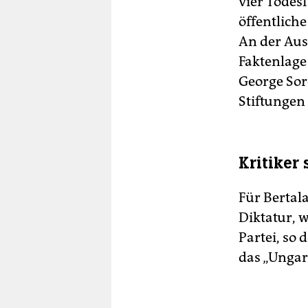
vier Todes
öffentlich
An der Aus
Faktenlage 
George Sor
Stiftungen
Kritiker
Für Bertal
Diktatur, 
Partei, so
das „Ungar