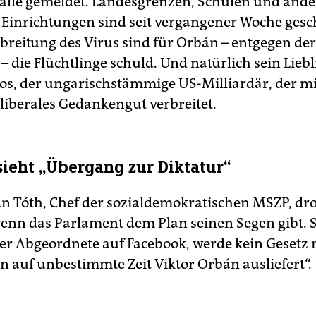
fälle gemeldet. Landesgrenzen, Schulen und ande
e Einrichtungen sind seit vergangener Woche gesc
breitung des Virus sind für Orbán – entgegen der
– die Flüchtlinge schuld. Und natürlich sein Lieb
os, der ungarischstämmige US-Milliardär, der mi
 liberales Gedankengut verbreitet.
 sieht „Übergang zur Diktatur“
an Tóth, Chef der sozialdemokratischen MSZP, dro
wenn das Parlament dem Plan seinen Segen gibt. 
 der Abgeordnete auf Facebook, werde kein Gesetz 
n auf unbestimmte Zeit Viktor Orbán ausliefert“.