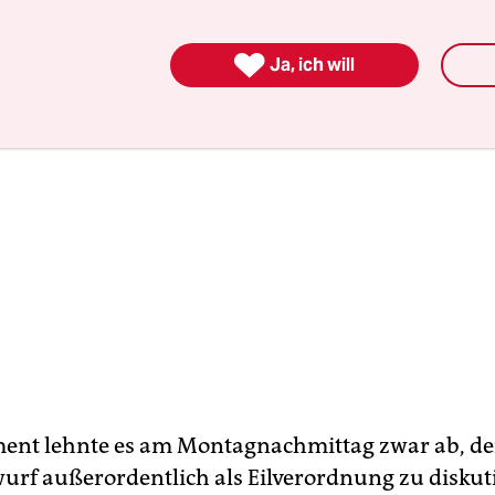

Ja, ich will
ent lehnte es am Montagnachmittag zwar ab, d
urf außerordentlich als Eilverordnung zu diskut