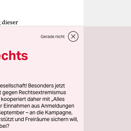
 dieser
r
Gerade nicht
siatischen
ntägigen
echts
mie
ichts zu
ert worden
esellschaft! Besonders jetzt
rt gegen Rechtsextremismus
z kooperiert daher mit „Alles
ller Einnahmen aus Anmeldungen
s Millionen
. September – an die Kampagne,
ört zu den
rstützt und Freiräume sichern will,
chenrechte
bei?