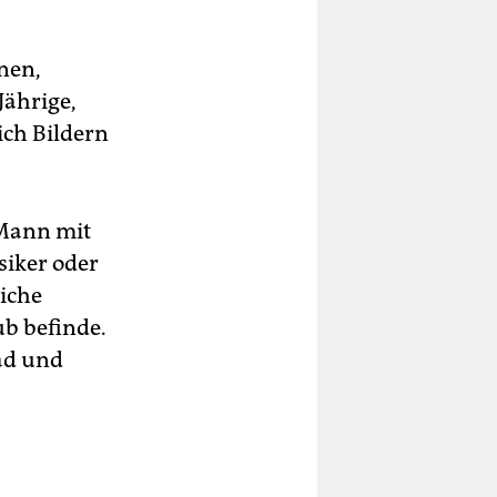
nen,
Jährige,
ich Bildern
 Mann mit
usiker oder
liche
ub befinde.
rad und