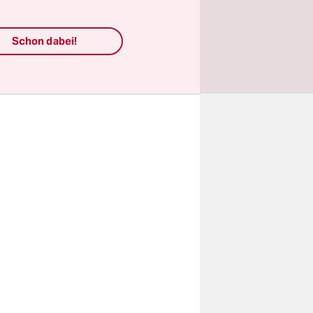
oder
ng wagt und
Schon dabei!