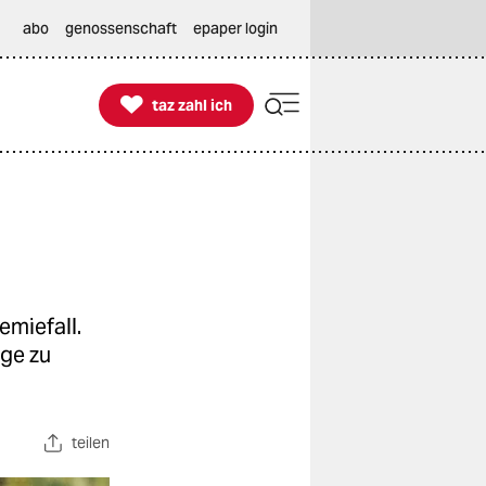
abo
genossenschaft
epaper login

taz zahl ich
taz zahl ich
emiefall.
age zu
teilen