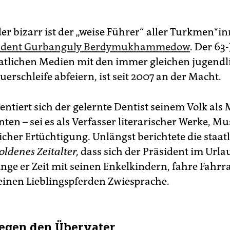
er bizarr ist der „weise Führer“ aller Turkmen*in
sident Gurbanguly Berdymukhammedow
. Der 63-
aatlichen Medien mit den immer gleichen jugendl
uerschleife abfeiern, ist seit 2007 an der Macht.
entiert sich der gelernte Dentist seinem Volk als
nten – sei es als Verfasser literarischer Werke, M
icher Ertüchtigung. Unlängst berichtete die staat
oldenes Zeitalter,
dass sich der Präsident im Urla
inge er Zeit mit seinen Enkelkindern, fahre Fahr
seinen Lieblingspferden Zwiesprache.
egen den Übervater