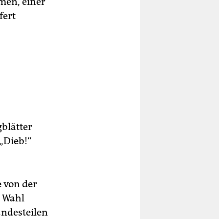
men, einer
fert
blätter
„Dieb!“
e von der
 Wahl
andesteilen