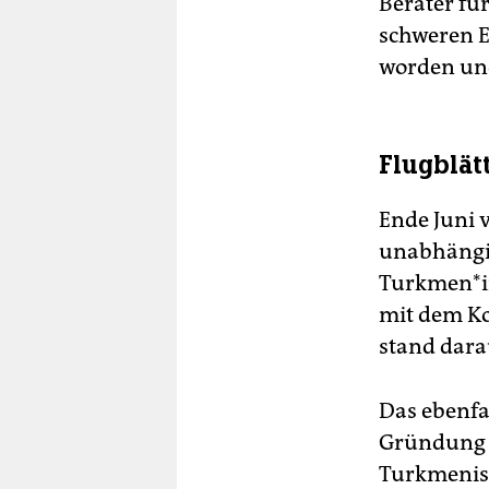
Berater fü
schweren E
worden und
Flugblätt
Ende Juni 
unabhängi
Turkmen*in
mit dem Ko
stand dara
Das ebenf
Gründung 
Turkmenist