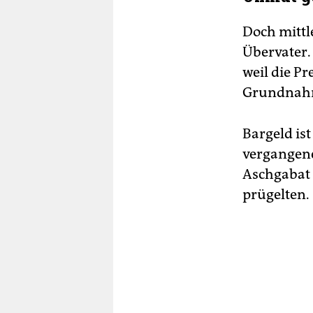
Doch mittl
Übervater. 
weil die P
Grundnahru
Bargeld is
vergangene
Aschgabat 
prügelten.