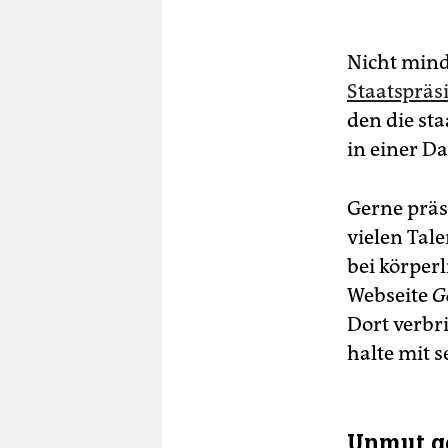
Nicht mind
Staatsprä
den die st
in einer Da
Gerne präs
vielen Tale
bei körperl
Webseite
G
Dort verbr
halte mit 
Unmut g