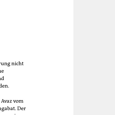
rung nicht
ne
nd
den.
T Avaz vom
hgabat. Der