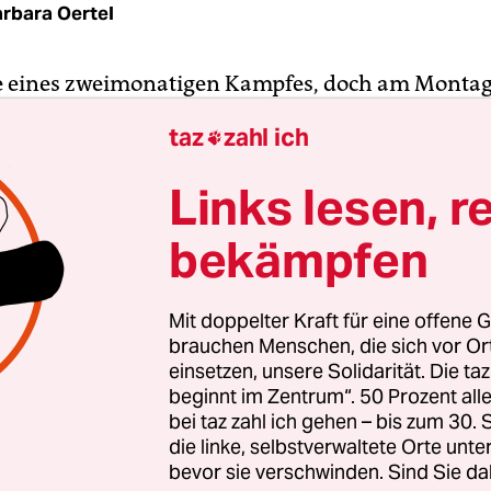
rbara Oertel
e eines zweimonatigen Kampfes, doch am Montag
es soweit: Ein fünfköpfiges Expert*innenteam de
taz
zahl ich

heitsorganisation (WHO) landete in der zen­trala
urkmenistan
. Sie wollen sich während ihres zeh
Links lesen, r
es ein Bild von der Lage in Sachen Coronapande
bekämpfen
ch laut Regierung gibt es in Turkmenistan gar n
behauptet, dass bisher kein einziger Fall registri
Mit doppelter Kraft für eine offene G
brauchen Menschen, die sich vor O
che Virusfreiheit ist nicht das einzige
einsetzen, unsere Solidarität. Die ta
beginnt im Zentrum“. 50 Prozent a
lungsmerkmal Turkmenistans. Der Staat mit sech
bei taz zahl ich gehen – bis zum 30
*innen und bedeutenden Erdgasvorkommen, geh
die linke, selbstverwaltete Orte unte
esten und repressivsten Ländern weltweit. Mens
bevor sie verschwinden. Sind Sie da