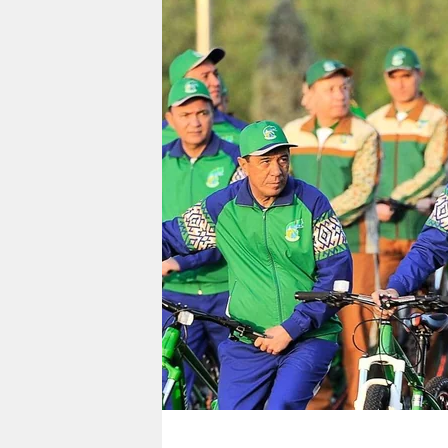
berlin
nord
wahrheit
verlag
verlag
veranstaltungen
shop
fragen & hilfe
unterstützen
abo
genossenschaft