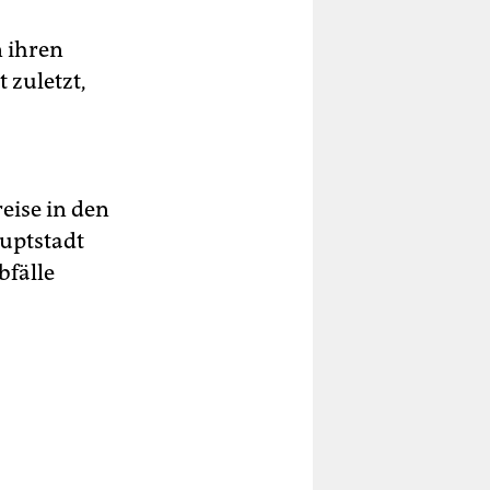
n ihren
 zuletzt,
eise in den
auptstadt
bfälle