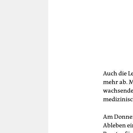
Auch die L
mehr ab. M
wachsende
medizinisc
Am Donners
Ableben ei