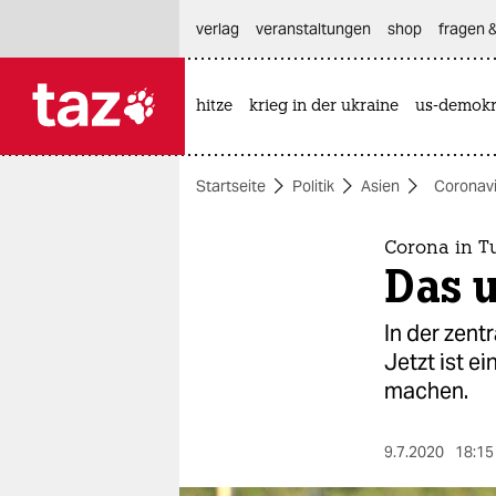
hautnavigation anspringen
hauptinhalt anspringen
footer anspringen
verlag
veranstaltungen
shop
fragen &
hitze
krieg in der ukraine
us-demokr

taz zahl ich
taz zahl ich
Startseite
Politik
Asien
Coronavi
themen
politik
Corona in T
Das u
öko
In der zent
gesellschaft
Jetzt ist e
machen.
kultur
sport
9.7.2020
18:15