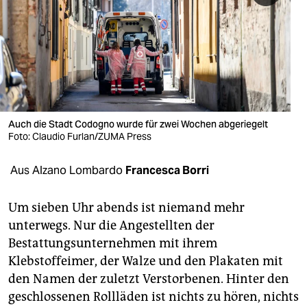
berlin
nord
wahrheit
verlag
verlag
Auch die Stadt Codogno wurde für zwei Wochen abgeriegelt
Foto: Claudio Furlan/ZUMA Press
veranstaltungen
Aus Alzano Lombardo
Francesca Borri
shop
fragen & hilfe
Um sieben Uhr abends ist niemand mehr
unterwegs. Nur die Angestellten der
unterstützen
Bestattungsunternehmen mit ihrem
abo
Klebstoffeimer, der Walze und den Plakaten mit
den Namen der zuletzt Verstorbenen. Hinter den
genossenschaft
geschlossenen Rollläden ist nichts zu hören, nichts