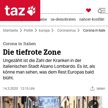

taz zahl ich
hitze
krieg in der ukraine
us-demokraten
nahost-konflikt

taz zahl ich
Startseite
Politik
Europa
Coronavirus
Corona in Italien
taz zahl ich
themen
Corona in Italien
Die tiefrote Zone
politik
Ungezählt ist die Zahl der Kranken in der
öko
italienischen Stadt Alzano Lombardo. Es ist, als
könne man sehen, was dem Rest Europas bald
gesellschaft
blüht.
kultur
14.3.2020
12:15 Uhr
teilen
sport