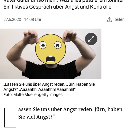
berlin
Ein fiktives Gespräch über Angst und Kontrolle.
nord
27.5.2020
14:08 Uhr
teilen
wahrheit
verlag
verlag
veranstaltungen
shop
fragen & hilfe
„Lassen Sie uns über Angst reden, Jürn. Haben Sie
Angst?“​ „Aaaahhh! Aaaahhh! Aaaahhh!“​
unterstützen
Foto: Malte Mueller/getty images
L
abo
assen Sie uns über Angst reden. Jürn, haben
Sie viel Angst?“
genossenschaft