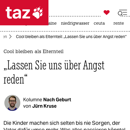

taz zahl ich
hitze
krieg in der ukraine
niedrigwasser
ceuta
rente

taz zahl ich
nen
Cool bleiben als Elternteil: „Lassen Sie uns über Angst reden“
taz zahl ich
themen
Cool bleiben als Elternteil
„Lassen Sie uns über Angst
politik
reden“
öko
gesellschaft
Kolumne
Nach Geburt
kultur
von
Jürn Kruse
sport
Die Kinder machen sich selten bis nie Sorgen, der
Vater dafür umso mehr. Was alles passieren könnte!