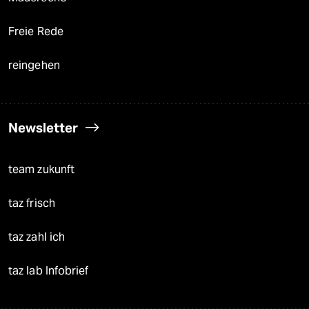
Freie Rede
reingehen
Newsletter
team zukunft
taz frisch
taz zahl ich
taz lab Infobrief