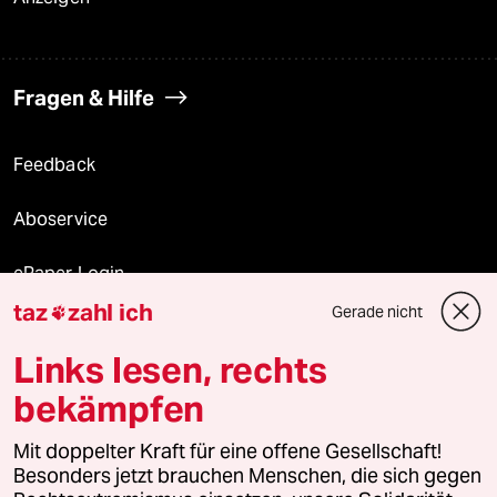
Fragen & Hilfe
Feedback
Aboservice
ePaper Login
taz
zahl ich
Gerade nicht

Downloads für Abonnierende
Links lesen, rechts
bekämpfen
© 2026 taz Verlags und Vertriebs GmbH
Alle Rechte vorbehalten. Bei rechtlichen Fragen oder für Genehmigungen
Mit doppelter Kraft für eine offene Gesellschaft!
wenden Sie sich bitte an
lizenzen@taz.de
Besonders jetzt brauchen Menschen, die sich gegen