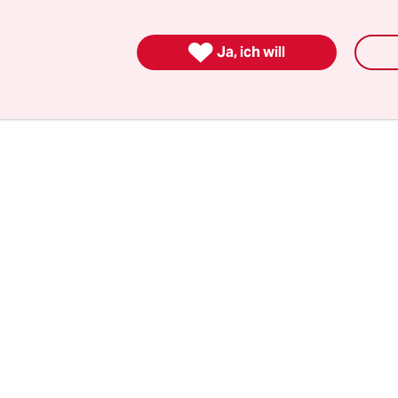
orden, hätte ich sie nicht gesungen. Unterm Stric
 nicht mein Album.

Ja, ich will