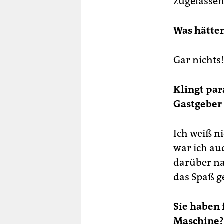
zugelassen
Was hätte
Gar nichts!
Klingt par
Gastgeber 
Ich weiß n
war ich auc
darüber na
das Spaß ge
Sie haben 
Maschine?