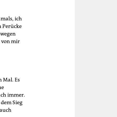
amals, ich
n Perücke
eswegen
 von mir
n Mal. Es
ne
ach immer.
 dem Sieg
 auch