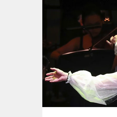
berlin
nord
wahrheit
verlag
verlag
veranstaltungen
shop
fragen & hilfe
unterstützen
abo
genossenschaft