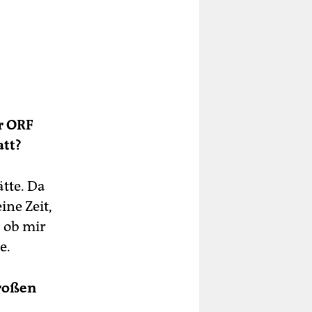
r ORF
att?
tte. Da
ine Zeit,
 ob mir
e.
großen