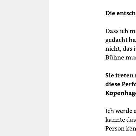
Die entsc
Dass ich m
gedacht ha
nicht, das 
Bühne muss
Sie treten
diese Perf
Kopenhag
Ich werde 
kannte das 
Person ken