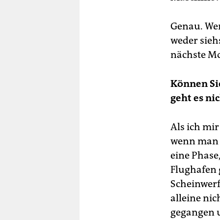
Genau. Wen
weder sieh
nächste Mod
Können Si
geht es nic
Als ich mi
wenn man i
eine Phase,
Flughafen 
Scheinwerf
alleine nic
gegangen un