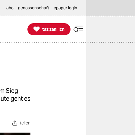
abo
genossenschaft
epaper login

taz zahl ich
taz zahl ich
em Sieg
eute geht es
teilen