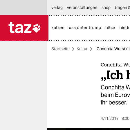
hautnavigation anspringen
hauptinhalt anspringen
footer anspringen
verlag
veranstaltungen
shop
fragen &
katzen
usa unter trump
hitze
nied

taz zahl ich
taz zahl ich
Startseite
Kultur
Conchita Wurst übe
themen
politik
Conchita Wu
„Ich 
öko
Conchita Wu
gesellschaft
beim Eurovi
ihr besser.
kultur
sport
4.11.2017
8:00