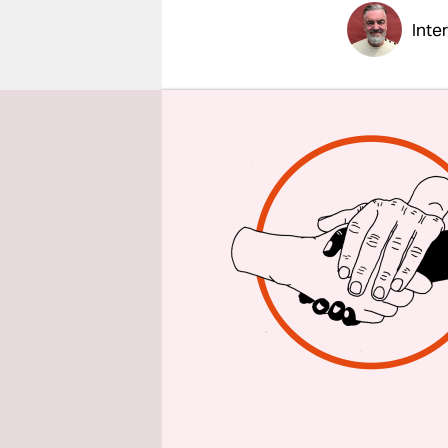
epaper login
Inte
taz: Mit w
Conchita 
Wahrheit h
Konzept vo
eingegange
Ein Beispie
Das erste 
eben nicht
verstehen: