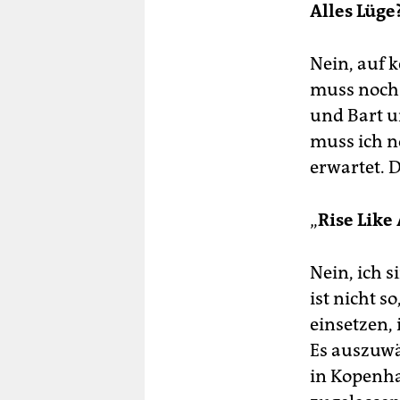
Alles Lüge
Nein, auf k
muss noch 
und Bart u
muss ich n
erwartet. 
„
Rise Like
Nein, ich s
ist nicht s
einsetzen,
Es auszuwä
in Kopenha