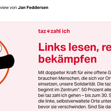
rview von
Jan Feddersen
em spreche ich: mit Conchita Wurst oder Tom 
taz
zahl ich

Wurst:
Ich glaube, ich war noch nie wirklich Conc
Links lesen, r
abe ich mir so viele Regeln auferlegt, um genau
bekämpfen
n Conchita zu entsprechen. Ich bin Kompromisse
n, die ich nicht mehr eingehen würde.
Mit doppelter Kraft für eine offene G
brauchen Menschen, die sich vor O
l, bitte?
einsetzen, unsere Solidarität. Die ta
beginnt im Zentrum“. 50 Prozent a
Album. Diese Songs habe ich on the road abgesegn
bei taz zahl ich gehen – bis zum 30
. Und eingesungen, wenn es gepasst hat. Nicht fa
die linke, selbstverwaltete Orte unte
bevor sie verschwinden. Sind Sie da
 Da sind echt gute Songs drauf. Einige davon wäre