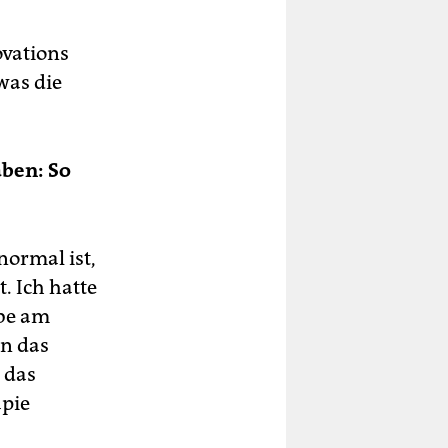
ovations
was die
ben: So
normal ist,
. Ich hatte
abe am
n das
 das
apie