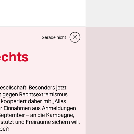
Neuwirth?
Gerade nicht
hita
…
In
echts
 dem
esellschaft! Besonders jetzt
rt gegen Rechtsextremismus
z kooperiert daher mit „Alles
ller Einnahmen aus Anmeldungen
et oder
. September – an die Kampagne,
lsch
rstützt und Freiräume sichern will,
bei?
n sicher