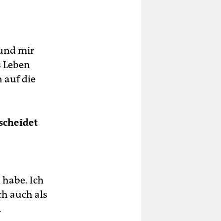
 und mir
s Leben
h auf die
scheidet
 habe. Ich
ch auch als
.