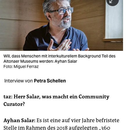
berlin
nord
wahrheit
verlag
verlag
Will, dass Menschen mit interkulturellem Background Teil des
Altonaer Museums werden: Ayhan Salar
veranstaltungen
Foto: Miguel Ferraz
shop
Interview von
Petra Schellen
fragen & hilfe
unterstützen
taz: Herr Salar, was macht ein Community
Curator?
abo
genossenschaft
Ayhan Salar:
Es ist eine auf vier Jahre befristete
Stelle im Rahmen des 2018 aufgelegten „360