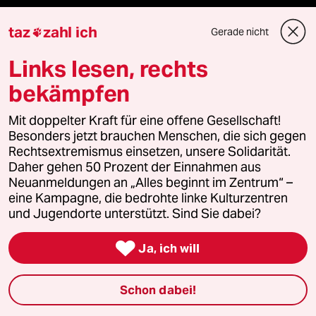
Aboservice
taz
zahl ich
Gerade nicht

ePaper Login
Links lesen, rechts
bekämpfen
Downloads für Abonnierende
Mit doppelter Kraft für eine offene Gesellschaft!
Besonders jetzt brauchen Menschen, die sich gegen
Rechtsextremismus einsetzen, unsere Solidarität.
© 2026 taz Verlags und Vertriebs GmbH
Daher gehen 50 Prozent der Einnahmen aus
Alle Rechte vorbehalten. Bei rechtlichen Fragen oder für Genehmigungen
Neuanmeldungen an „Alles beginnt im Zentrum“ –
wenden Sie sich bitte an
lizenzen@taz.de
eine Kampagne, die bedrohte linke Kulturzentren
und Jugendorte unterstützt. Sind Sie dabei?
Feedback
Redaktionsstatut
Kommune-Richtlinien
KI-

Ja, ich will
Leitlinie
Informant
Datenschutz
Impressum
AGB
Schon dabei!
Seitenwende
Einwilligungen widerrufen (Ads)