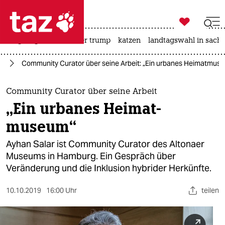

taz zahl ich
bergsteigen
usa unter trump
katzen
landtagswahl in sachs

taz zahl ich
rd
Community Curator über seine Arbeit: „Ein urbanes Heimat­mus
taz zahl ich
themen
Community Curator über seine Arbeit
„Ein urbanes Heimat­
politik
museum“
öko
Ayhan Salar ist Community Curator des Altonaer
Museums in Hamburg. Ein Gespräch über
gesellschaft
Veränderung und die Inklusion hybrider Herkünfte.
kultur
10.10.2019
16:00 Uhr
teilen
sport