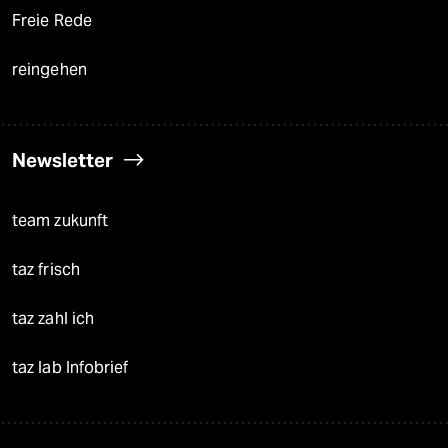
Freie Rede
reingehen
Newsletter
team zukunft
taz frisch
taz zahl ich
taz lab Infobrief