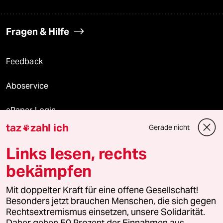
Fragen & Hilfe
Feedback
Aboservice
ePaper Login
taz
zahl ich
Gerade nicht

Downloads für Abonnierende
Links lesen, rechts
bekämpfen
© 2026 taz Verlags und Vertriebs GmbH
Alle Rechte vorbehalten. Bei rechtlichen Fragen oder für Genehmigungen
Mit doppelter Kraft für eine offene Gesellschaft!
wenden Sie sich bitte an
lizenzen@taz.de
Besonders jetzt brauchen Menschen, die sich gegen
Rechtsextremismus einsetzen, unsere Solidarität.