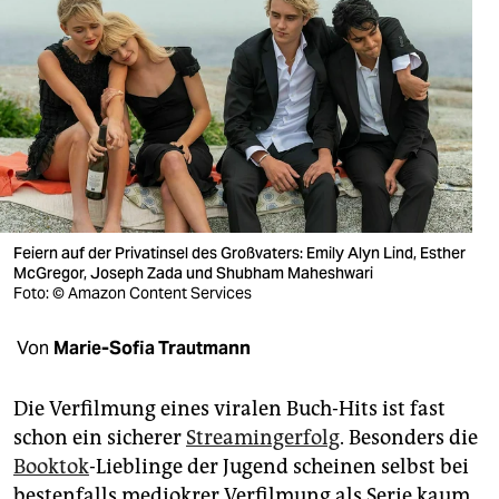
berlin
nord
wahrheit
verlag
verlag
veranstaltungen
Feiern auf der Privatinsel des Großvaters: Emily Alyn Lind, Esther
McGregor, Joseph Zada und Shubham Maheshwari
shop
Foto: © Amazon Content Services
fragen & hilfe
Von
Marie-Sofia Trautmann
unterstützen
Die Verfilmung eines viralen Buch-Hits ist fast
abo
schon ein sicherer
Strea­ming­erfolg
. Besonders die
genossenschaft
Booktok
-Lieblinge der Jugend scheinen selbst bei
bestenfalls mediokrer Verfilmung als Serie kaum