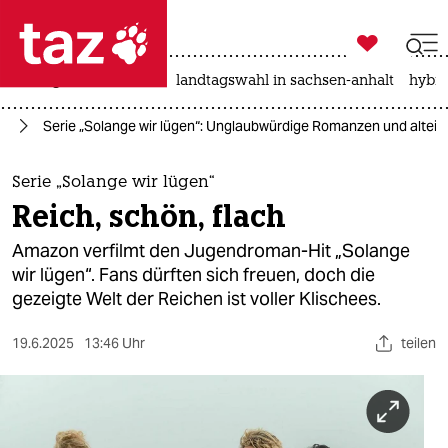

taz zahl ich
niedrigwasser
rente
landtagswahl in sachsen-anhalt
hybri

taz zahl ich
en
Serie „Solange wir lügen“: Unglaubwürdige Romanzen und altei
taz zahl ich
themen
Serie „Solange wir lügen“
Reich, schön, flach
politik
Amazon verfilmt den Jugendroman-Hit „Solange
öko
wir lügen“. Fans dürften sich freuen, doch die
gezeigte Welt der Reichen ist voller Klischees.
gesellschaft
19.6.2025
13:46 Uhr
teilen
kultur
sport