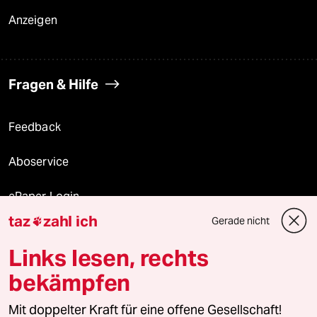
Anzeigen
Fragen & Hilfe
Feedback
Aboservice
ePaper Login
taz
zahl ich
Gerade nicht

Downloads für Abonnierende
Links lesen, rechts
bekämpfen
© 2026 taz Verlags und Vertriebs GmbH
Alle Rechte vorbehalten. Bei rechtlichen Fragen oder für Genehmigungen
Mit doppelter Kraft für eine offene Gesellschaft!