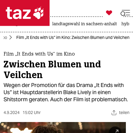

taz zahl ich
niedrigwasser
rente
landtagswahl in sachsen-anhalt
hybri

taz zahl ich
too
Film „It Ends with Us“ im Kino: Zwischen Blumen und Veilchen
taz zahl ich
themen
Film „It Ends with Us“ im Kino
Zwischen Blumen und
politik
Veilchen
öko
Wegen der Promotion für das Drama „It Ends with
Us“ ist Hauptdarstellerin Blake Lively in einen
gesellschaft
Shitstorm geraten. Auch der Film ist problematisch.
kultur
4.9.2024
15:02 Uhr
teilen
sport