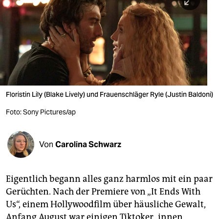
berlin
nord
wahrheit
verlag
verlag
Floristin Lily (Blake Lively) und Frauen­schläger Ryle (Justin Baldoni)
veranstaltungen
Foto: Sony Pictures/ap
shop
fragen & hilfe
Von
Carolina Schwarz
unterstützen
Eigentlich begann alles ganz harmlos mit ein paar
abo
Gerüchten. Nach der Premiere von „It Ends With
genossenschaft
Us“, einem Hollywoodfilm über häusliche Gewalt,
Anfang August war einigen Tiktoker_innen