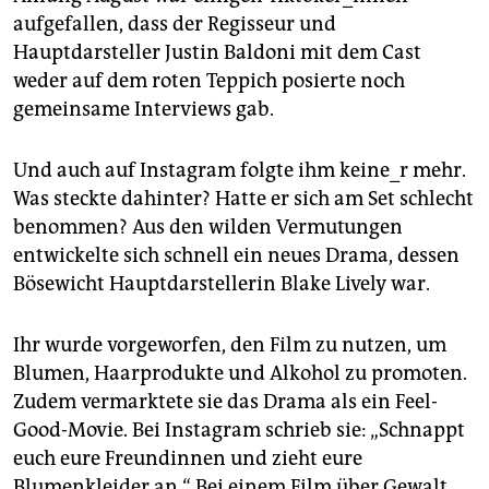
epaper login
aufgefallen, dass der Regisseur und
Hauptdarsteller Justin Baldoni mit dem Cast
weder auf dem roten Teppich posierte noch
gemeinsame Interviews gab.
Und auch auf Insta­gram folgte ihm keine_r mehr.
Was steckte dahinter? Hatte er sich am Set schlecht
benommen? Aus den wilden Vermutungen
entwickelte sich schnell ein neues Drama, dessen
Bösewicht Hauptdarstellerin Blake Lively war.
Ihr wurde vorgeworfen, den Film zu nutzen, um
Blumen, Haarprodukte und Alkohol zu promoten.
Zudem vermarktete sie das Drama als ein Feel-
Good-Movie. Bei Instagram schrieb sie: „Schnappt
euch eure Freundinnen und zieht eure
Blumenkleider an.“ Bei einem Film über Gewalt