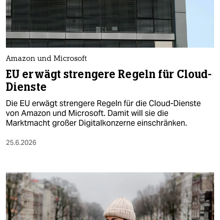
berlin
nord
wahrheit
Amazon und Microsoft
verlag
EU erwägt strengere Regeln für Cloud-
Dienste
verlag
Die EU erwägt strengere Regeln für die Cloud-Dienste
veranstaltungen
von Amazon und Microsoft. Damit will sie die
Marktmacht großer Digitalkonzerne einschränken.
shop
25.6.2026
fragen & hilfe
unterstützen
abo
genossenschaft