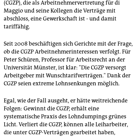
(CGZP), die als Arbeitnehmervertretung für di
Maggio und seine Kollegen die Verträge mit
Die Tarifgemeinschaft Christlicher Gewerkschaften
für Zeitarbeit und Personal-Service-Agenturen (CGZP)
abschloss, eine Gewerkschaft ist - und damit
wurde 2002 als Dachorganisation gegründet.
tariffähig.
Zunächst waren dort sechs Gewerkschaften
organisiert. Derzeit sind es drei: der Christliche
Seit 2008 beschäftigen sich Gerichte mit der Frage,
Gewerkschaftsbund Metall (CGM) mit ca. 60.000
Mitgliedern, die Berufsgewerkschaft DHV (ca. 80.000
ob die CGZP Arbeitnehmerinteressen verfolgt. Für
Mitglieder) und die Gewerkschaft öffentlicher Dienst
Peter Schüren, Professor für Arbeitsrecht an der
und Dienstleistungen (GÖD), ca. 50.000 Mitglieder.
Universität Münster, ist klar: "Die CGZP versorgt
Unklar ist, wie viel Leiharbeiter dort organisiert sind.
Arbeitgeber mit Wunschtarifverträgen." Dank der
Experten halten die Zahl für gering. Allerdings sind
CGZP seien extreme Lohnsenkungen möglich.
Leiharbeiter insgesamt schlecht organisiert.
(taz)
Egal, wie der Fall ausgeht, er hätte weitreichende
Folgen: Gewinnt die CGZP, erhält eine
systematische Praxis des Lohndumpings grünes
Licht. Verliert die CGZP, können alle Leiharbeiter,
die unter CGZP-Verträgen gearbeitet haben,