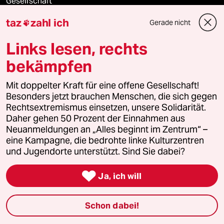
Gesellschaft
taz
zahl ich
Gerade nicht

Kultur
Links lesen, rechts
Sport
bekämpfen
Berlin
Mit doppelter Kraft für eine offene Gesellschaft!
Besonders jetzt brauchen Menschen, die sich gegen
Nord
Rechtsextremismus einsetzen, unsere Solidarität.
Daher gehen 50 Prozent der Einnahmen aus
Wahrheit
Neuanmeldungen an „Alles beginnt im Zentrum“ –
eine Kampagne, die bedrohte linke Kulturzentren
und Jugendorte unterstützt. Sind Sie dabei?
Themen

Ja, ich will
Krieg in der Ukraine
Schon dabei!
Hitze