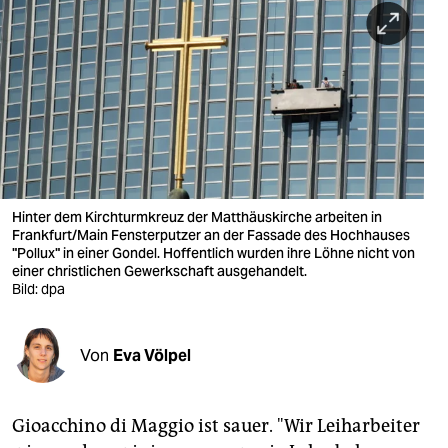
berlin
nord
wahrheit
verlag
verlag
veranstaltungen
Hinter dem Kirchturmkreuz der Matthäuskirche arbeiten in
Frankfurt/Main Fensterputzer an der Fassade des Hochhauses
shop
"Pollux" in einer Gondel. Hoffentlich wurden ihre Löhne nicht von
einer christlichen Gewerkschaft ausgehandelt.
Bild: dpa
fragen & hilfe
unterstützen
Von
Eva Völpel
abo
genossenschaft
Gioacchino di Maggio ist sauer. "Wir Leiharbeiter