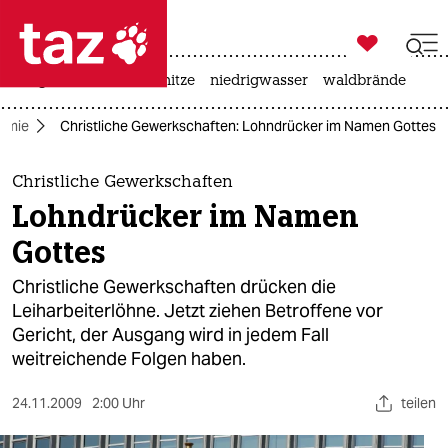

taz zahl ich
krieg in der ukraine
hitze
niedrigwasser
waldbrände

taz zahl ich
omie
Christliche Gewerkschaften: Lohndrücker im Namen Gottes
taz zahl ich
themen
Christliche Gewerkschaften
Lohndrücker im Namen
politik
Gottes
öko
Christliche Gewerkschaften drücken die
Leiharbeiterlöhne. Jetzt ziehen Betroffene vor
gesellschaft
Gericht, der Ausgang wird in jedem Fall
weitreichende Folgen haben.
kultur
sport
24.11.2009
2:00 Uhr
teilen