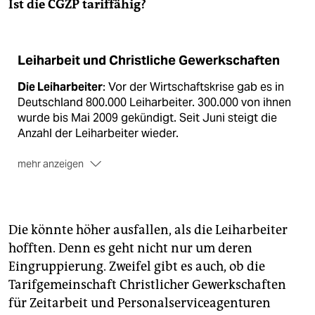
Ist die CGZP tariffähig?
Leiharbeit und Christliche Gewerkschaften
Die Leiharbeiter
: Vor der Wirtschaftskrise gab es in
Deutschland 800.000 Leiharbeiter. 300.000 von ihnen
wurde bis Mai 2009 gekündigt. Seit Juni steigt die
Anzahl der Leiharbeiter wieder.
mehr anzeigen
Die Verleiher:
Leiharbeit ist eine gute
Einnahmequelle: Die Bundesagentur für Arbeit
registrierte im Dezember 2008 bundesweit über
25.000 Verleihbetriebe.
Die könnte höher ausfallen, als die Leiharbeiter
hofften. Denn es geht nicht nur um deren
Leiharbeit in Frankreich:
Man kann Leiharbeit auch
Eingruppierung. Zweifel gibt es auch, ob die
anders regeln: In Frankreich ist das Equal-pay-Gebot
ohne Ausnahme durchgesetzt. Leiharbeiter erhalten
Tarifgemeinschaft Christlicher Gewerkschaften
dort zudem einen 10-prozentigen Lohnaufschlag, die
für Zeitarbeit und Personalserviceagenturen
"Prekaritätsprämie".
(taz)