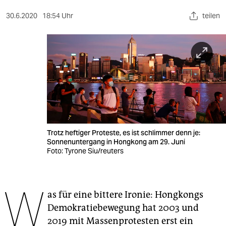
berlin
30.6.2020
18:54 Uhr
teilen
nord
wahrheit
verlag
verlag
veranstaltungen
shop
Trotz heftiger Proteste, es ist schlimmer denn je:
Sonnenuntergang in Hongkong am 29. Juni
fragen & hilfe
Foto: Tyrone Siu/reuters
unterstützen
W
abo
as für eine bittere Ironie: Hongkongs
Demokratiebewegung hat 2003 und
genossenschaft
2019 mit Massenprotesten erst ein