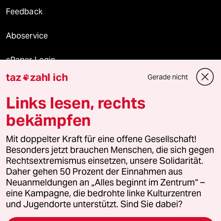
Feedback
Aboservice
ePaper Login
taz
zahl ich
Gerade nicht

Downloads für Abonnierende
Links lesen, rechts
bekämpfen
© 2026 taz Verlags und Vertriebs GmbH
Alle Rechte vorbehalten. Bei rechtlichen Fragen oder für Genehmigungen
Mit doppelter Kraft für eine offene Gesellschaft!
wenden Sie sich bitte an
lizenzen@taz.de
Besonders jetzt brauchen Menschen, die sich gegen
Rechtsextremismus einsetzen, unsere Solidarität.
Daher gehen 50 Prozent der Einnahmen aus
Feedback
Redaktionsstatut
Kommune-Richtlinien
KI-
Neuanmeldungen an „Alles beginnt im Zentrum“ –
eine Kampagne, die bedrohte linke Kulturzentren
Leitlinie
Informant
Datenschutz
Impressum
AGB
und Jugendorte unterstützt. Sind Sie dabei?