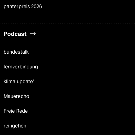
panterpreis 2026
Podcast
bundestalk
fernverbindung
klima update°
Mauerecho
Freie Rede
reingehen