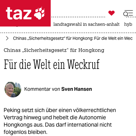

taz zahl ich
niedrigwasser
rente
landtagswahl in sachsen-anhalt
hybri

taz zahl ich
en
Chinas „Sicherheitsgesetz“ für Hongkong: Für die Welt ein Weck
taz zahl ich
Chinas „Sicherheitsgesetz“ für Hongkong
themen
Für die Welt ein Weckruf
politik
öko
Kommentar von
Sven Hansen
gesellschaft
kultur
Peking setzt sich über einen völkerrechtlichen
Vertrag hinweg und hebelt die Autonomie
sport
Hongkongs aus. Das darf international nicht
folgenlos bleiben.