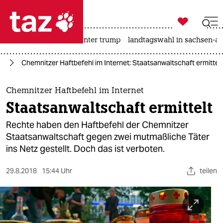

taz zahl ich
nahost-konflikt
usa unter trump
landtagswahl in sachsen-an

taz zahl ich
is
Chemnitzer Haftbefehl im Internet: Staatsanwaltschaft ermittelt
taz zahl ich
themen
Chemnitzer Haftbefehl im Internet
Staatsanwaltschaft ermittelt
politik
Rechte haben den Haftbefehl der Chemnitzer
öko
Staatsanwaltschaft gegen zwei mutmaßliche Täter
ins Netz gestellt. Doch das ist verboten.
gesellschaft
29.8.2018
15:44 Uhr
teilen
kultur
sport