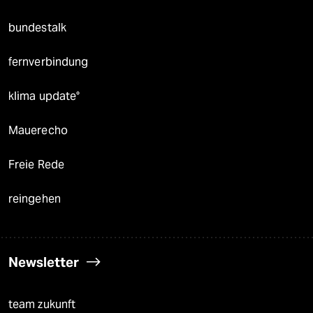
bundestalk
fernverbindung
klima update°
Mauerecho
Freie Rede
reingehen
Newsletter
team zukunft