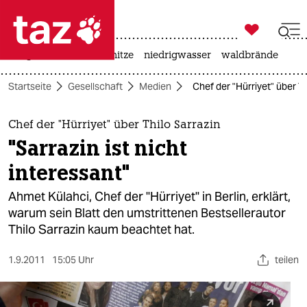

taz zahl ich
krieg in der ukraine
hitze
niedrigwasser
waldbrände

taz zahl ich
Startseite
Gesellschaft
Medien
Chef der "Hürriyet" über Th
taz zahl ich
themen
Chef der "Hürriyet" über Thilo Sarrazin
"Sarrazin ist nicht
politik
interessant"
öko
Ahmet Külahci, Chef der "Hürriyet" in Berlin, erklärt,
warum sein Blatt den umstrittenen Bestsellerautor
gesellschaft
Thilo Sarrazin kaum beachtet hat.
kultur
1.9.2011
15:05 Uhr
teilen
sport