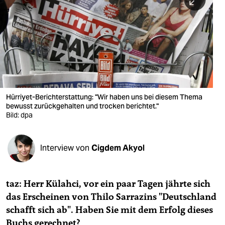
berlin
nord
wahrheit
verlag
verlag
Hürriyet-Berichterstattung: "Wir haben uns bei diesem Thema
bewusst zurückgehalten und trocken berichtet."
veranstaltungen
Bild: dpa
shop
fragen & hilfe
Interview von
Cigdem Akyol
unterstützen
taz: Herr Külahci, vor ein paar Tagen jährte sich
abo
das Erscheinen von Thilo Sarrazins "Deutschland
genossenschaft
schafft sich ab". Haben Sie mit dem Erfolg dieses
Buchs gerechnet?