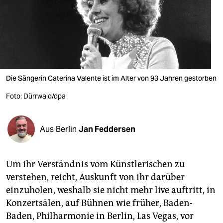
berlin
nord
wahrheit
verlag
Die Sängerin Caterina Valente ist im Alter von 93 Jahren gestorben
verlag
Foto: Dürrwald/dpa
veranstaltungen
shop
Aus Berlin
Jan Feddersen
fragen & hilfe
Um ihr Verständnis vom Künstlerischen zu
unterstützen
verstehen, reicht, Auskunft von ihr darüber
abo
einzuholen, weshalb sie nicht mehr live auftritt, in
Konzertsälen, auf Bühnen wie früher, Baden-
genossenschaft
Baden, Philharmonie in Berlin, Las Vegas, vor