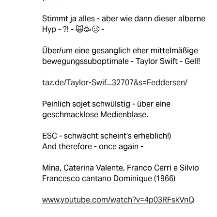
Stimmt ja alles - aber wie dann dieser alberne
Hyp - ?! - 🙀🥳🥴 -
Über/um eine gesanglich eher mittelmäßige
bewegungssuboptimale - Taylor Swift - Gell!
taz.de/Taylor-Swif...32707&s=Feddersen/
Peinlich sojet schwülstig - über eine
geschmacklose Medienblase.
ESC - schwächt scheint‘s erheblich!)
And therefore - once again -
Mina, Caterina Valente, Franco Cerri e Silvio
Francesco cantano Dominique (1966)
www.youtube.com/watch?v=4p03RFskVnQ