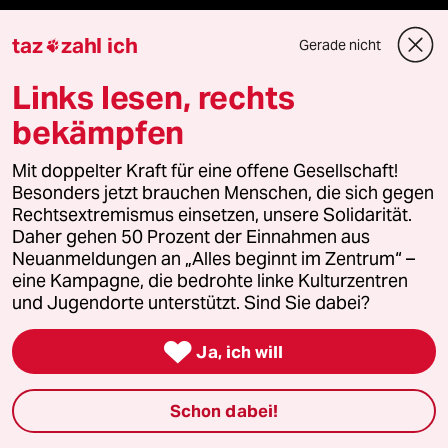
klima update°
taz
zahl ich
Gerade nicht

Mauerecho
Links lesen, rechts
Freie Rede
bekämpfen
reingehen
Mit doppelter Kraft für eine offene Gesellschaft!
Besonders jetzt brauchen Menschen, die sich gegen
Rechtsextremismus einsetzen, unsere Solidarität.
Daher gehen 50 Prozent der Einnahmen aus
Newsletter
Neuanmeldungen an „Alles beginnt im Zentrum“ –
eine Kampagne, die bedrohte linke Kulturzentren
und Jugendorte unterstützt. Sind Sie dabei?
team zukunft

Ja, ich will
taz frisch
Schon dabei!
taz zahl ich