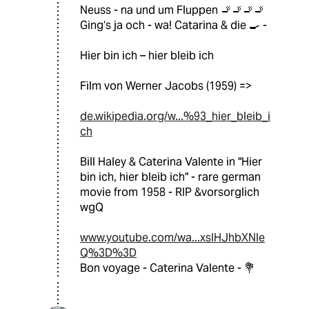
Neuss - na und um Fluppen 🚬🚬🚬🚬
Ging‘s ja och - wa! Catarina & die 🍳 -
Hier bin ich – hier bleib ich
Film von Werner Jacobs (1959) =>
de.wikipedia.org/w...%93_hier_bleib_i
ch
Bill Haley & Caterina Valente in "Hier
bin ich, hier bleib ich" - rare german
movie from 1958 - RIP &vorsorglich
wgQ
www.youtube.com/wa...xsIHJhbXNle
Q%3D%3D
Bon voyage - Caterina Valente - 💐