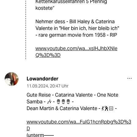
Kettenkarussellfahren 5 Pfennig
kostete“
Nehmer dess - Bill Haley & Caterina
Valente in "Hier bin ich, hier bleib ich"
- rare german movie from 1958 - RIP
www.youtube.com/wa...xsIHJhbXNle
Q%3D%3D
Lowandorder
11.09.2024
,
20:47 Uhr
Gute Reise - Catarina Valente - One Note
Samba - 🎶 - 🪘🪘🪘 -
Dean Martin & Caterina Valente - 💃🕺🏻 -
www.youtube.com/wa...FuIG1hcnRpbg%3D%3
D
(unterm——