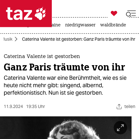

taz zahl ich
hitze
krieg in der ukraine
niedrigwasser
waldbrände

taz zahl ich
Musik
Caterina Valente ist gestorben: Ganz Paris träumte von ihr
taz zahl ich
themen
Caterina Valente ist gestorben
Ganz Paris träumte von ihr
politik
Caterina Valente war eine Berühmtheit, wie es sie
öko
heute nicht mehr gibt: singend, albernd,
perfektionistisch. Nun ist sie gestorben.
gesellschaft
11.9.2024
19:35 Uhr
teilen
kultur
sport