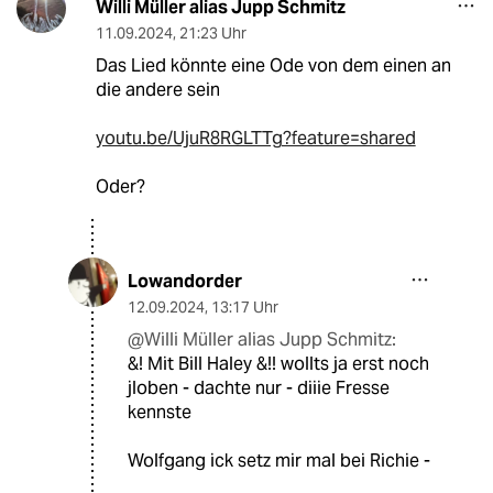
Willi Müller alias Jupp Schmitz
11.09.2024
,
21:23 Uhr
Das Lied könnte eine Ode von dem einen an
die andere sein
youtu.be/UjuR8RGLTTg?feature=shared
Oder?
Lowandorder
12.09.2024
,
13:17 Uhr
@Willi Müller alias Jupp Schmitz:
&! Mit Bill Haley &!! wollts ja erst noch
jloben - dachte nur - diiie Fresse
kennste
Wolfgang ick setz mir mal bei Richie -