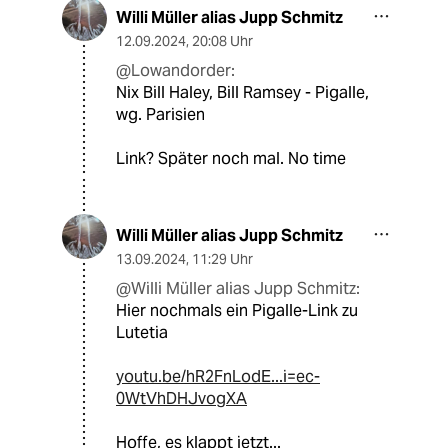
Willi Müller alias Jupp Schmitz
12.09.2024
,
20:08 Uhr
@Lowandorder:
Nix Bill Haley, Bill Ramsey - Pigalle,
wg. Parisien
Link? Später noch mal. No time
Willi Müller alias Jupp Schmitz
13.09.2024
,
11:29 Uhr
@Willi Müller alias Jupp Schmitz:
Hier nochmals ein Pigalle-Link zu
Lutetia
youtu.be/hR2FnLodE...i=ec-
0WtVhDHJvogXA
Hoffe, es klappt jetzt...