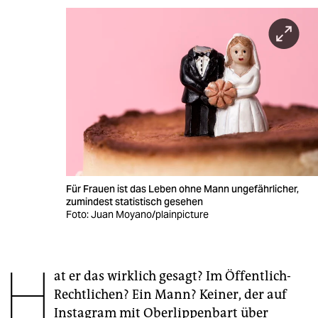
berlin
nord
wahrheit
verlag
verlag
veranstaltungen
shop
Für Frauen ist das Leben ohne Mann ungefährlicher,
zumindest statistisch gesehen
fragen & hilfe
Foto: Juan Moyano/plainpicture
unterstützen
H
abo
at er das wirklich gesagt? Im Öffentlich-
genossenschaft
Rechtlichen? Ein Mann? Keiner, der auf
Instagram mit Oberlippenbart über