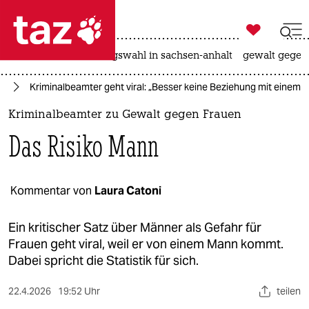

taz zahl ich
hitze
surfen
landtagswahl in sachsen-anhalt
gewalt gegen

taz zahl ich
te
Kriminalbeamter geht viral: „Besser keine Beziehung mit einem
taz zahl ich
Kriminalbeamter zu Gewalt gegen Frauen
themen
Das Risiko Mann
politik
öko
Kommentar von
Laura Catoni
gesellschaft
Ein kritischer Satz über Männer als Gefahr für
Frauen geht viral, weil er von einem Mann kommt.
kultur
Dabei spricht die Statistik für sich.
sport
22.4.2026
19:52 Uhr
teilen