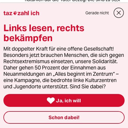
Prozent männlich. Die Prävalenzrate für
taz
zahl ich
Vergewaltigung liegt aber bei 0,4%. Ob mit der
Gerade nicht

Zahl pauschale Rückschlüsse auf die
Verhaltensweisen aller heterosexuellen
Links lesen, rechts
Männen sinnvoll sind, sei dahingestellt.
bekämpfen
Mit doppelter Kraft für eine offene Gesellschaft!
Besonders jetzt brauchen Menschen, die sich gegen
swordeli
Rechtsextremismus einsetzen, unsere Solidarität.
24.04.2026
,
13:46 Uhr
Daher gehen 50 Prozent der Einnahmen aus
@fly:
Neuanmeldungen an „Alles beginnt im Zentrum“ –
Und zack, schon ist man Teil des
eine Kampagne, die bedrohte linke Kulturzentren
Problems.
und Jugendorte unterstützt. Sind Sie dabei?

Ja, ich will
Dr. McSchreck
DM
24.04.2026
,
17:28 Uhr
Schon dabei!
@swordeli:
Man ist Teil des Problems, weil man