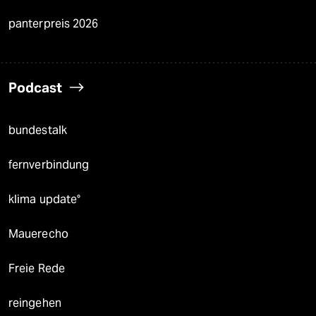
panterpreis 2026
Podcast
bundestalk
fernverbindung
klima update°
Mauerecho
Freie Rede
reingehen