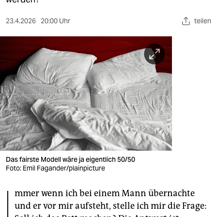
berlin
nord
23.4.2026
20:00 Uhr
teilen
wahrheit
verlag
verlag
veranstaltungen
shop
fragen & hilfe
Das fairste Modell wäre ja eigentlich 50/50
unterstützen
Foto: Emil Fagander/plainpicture
abo
I
mmer wenn ich bei einem Mann übernachte
genossenschaft
und er vor mir aufsteht, stelle ich mir die Frage: