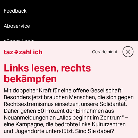
Feedback
Aboservice
ePaper Login
taz
zahl ich
Gerade nicht

Downloads für Abonnierende
Links lesen, rechts
bekämpfen
© 2026 taz Verlags und Vertriebs GmbH
Alle Rechte vorbehalten. Bei rechtlichen Fragen oder für Genehmigungen
Mit doppelter Kraft für eine offene Gesellschaft!
wenden Sie sich bitte an
lizenzen@taz.de
Besonders jetzt brauchen Menschen, die sich gegen
Rechtsextremismus einsetzen, unsere Solidarität.
Daher gehen 50 Prozent der Einnahmen aus
Feedback
Redaktionsstatut
Kommune-Richtlinien
KI-
Neuanmeldungen an „Alles beginnt im Zentrum“ –
eine Kampagne, die bedrohte linke Kulturzentren
Leitlinie
Informant
Datenschutz
Impressum
AGB
und Jugendorte unterstützt. Sind Sie dabei?