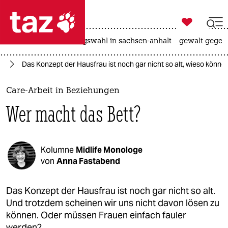

taz zahl ich
hitze
surfen
landtagswahl in sachsen-anhalt
gewalt gegen

taz zahl ich
en
Das Konzept der Hausfrau ist noch gar nicht so alt, wieso könne
taz zahl ich
themen
Care-Arbeit in Beziehungen
Wer macht das Bett?
politik
öko
Kolumne
Midlife Monologe
gesellschaft
von
Anna Fastabend
kultur
Das Konzept der Hausfrau ist noch gar nicht so alt.
Und trotzdem scheinen wir uns nicht davon lösen zu
sport
können. Oder müssen Frauen einfach fauler
werden?