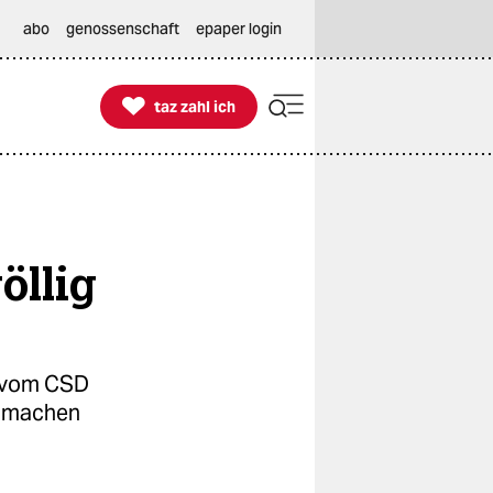
abo
genossenschaft
epaper login

taz zahl ich
taz zahl ich
öllig
r vom CSD
e machen