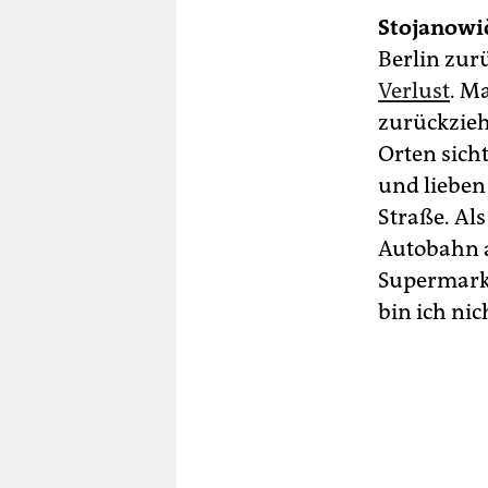
Stojanowi
Berlin zur
Verlust
. M
zurückzieh
Orten sich
und lieben 
Straße. Al
Autobahn a
Supermarkt
bin ich nich