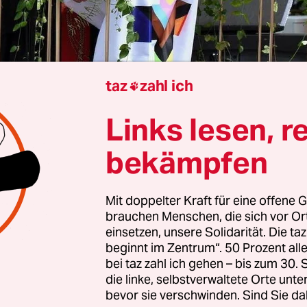
taz
zahl ich

Links lesen, r
n
Marina Mai
bekämpfen
Stojanowič
,
Sie gehören dem Organisationsteam
 Wochenende den Christopher Street Day in 
Mit doppelter Kraft für eine offene G
brauchen Menschen, die sich vor O
t. Mit welchen Gefühlen bereiten Sie das Ereign
einsetzen, unsere Solidarität. Die ta
beginnt im Zentrum“. 50 Prozent a
 Stojanowič:
Mit Freude, dass das in Zusammena
bei taz zahl ich gehen – bis zum 30
die linke, selbstverwaltete Orte unte
nd der Polizei so möglich ist. Nach den Ereigniss
bevor sie verschwinden. Sind Sie da
e,
wo rechte Schläger im Juni Besucher eines Vielf