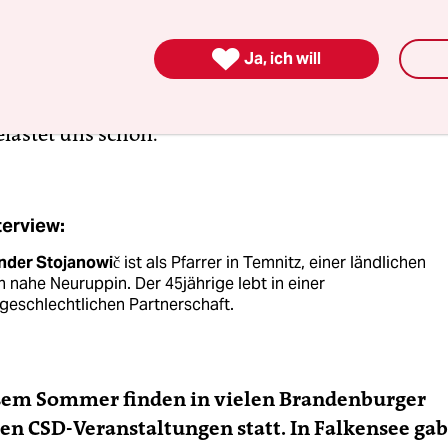
, mischt sich in die Freude allerdings auch das Ge
assieren könnte. Die ehemalige Vorsitzende unse

Ja, ich will
euruppin“ war in Bad Freienwalde Augenzeugin
 Es geschah genau dann, als sie aus ihrem Auto ge
elastet uns schon.
terview:
nder Stojanowič
ist als Pfarrer in Temnitz, einer ländlichen
 nahe Neuruppin. Der 45jährige lebt in einer
geschlechtlichen Partnerschaft.
iesem Sommer finden in vielen Brandenburger
en CSD-Veranstaltungen statt. In Falkensee gab 