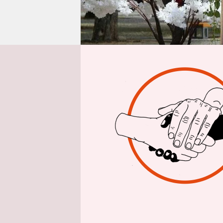
epaper login
Interview vo
taz: Herr 
kommendes
organisier
Alexander
der Stadt u
Freienwald