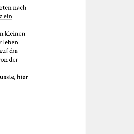
Orten nach
z ein
n kleinen
r leben
auf die
von der
sste, hier