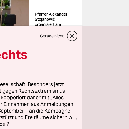
Pfarrer Alexander
Stojanowič
organisiert am
Wochenende den
CSD in Neuruppin mit
Gerade nicht
Foto: privat
echts
 an, das
Neuruppin
esellschaft! Besonders jetzt
rt gegen Rechtsextremismus
is vor?
z kooperiert daher mit „Alles
ller Einnahmen aus Anmeldungen
rbeit mit
. September – an die Kampagne,
rstützt und Freiräume sichern will,
en in Bad
bei?
altsfestes