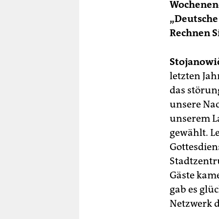
Wochenend
„Deutsche 
Rechnen Si
Stojanowi
letzten Jah
das störung
unsere Nac
unserem La
gewählt. L
Gottesdien
Stadtzentr
Gäste kam
gab es glüc
Netzwerk 