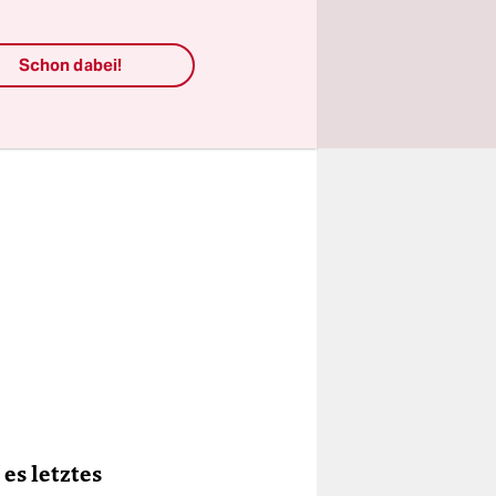
fühl, dass
res Vereins
Schon dabei!
 des
stiegen
es letztes