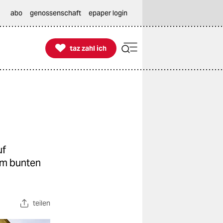
abo
genossenschaft
epaper login

taz zahl ich
taz zahl ich
uf
em bunten
teilen