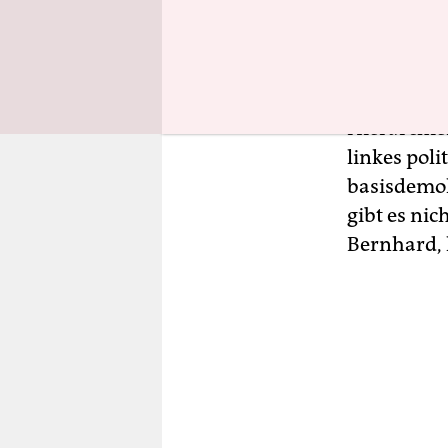
kuriose Blü
sich in We
Szene hera
in Regensb
Hierarchie
linkes poli
basisdemok
gibt es nic
Bernhard, 