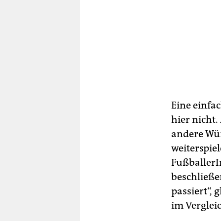
Eine einfa
hier nicht
andere Wü
weiterspie
FußballerI
beschließe
passiert“,
im Vergleic