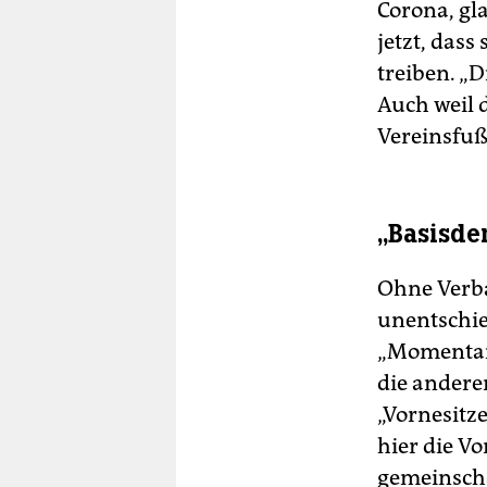
Corona, gl
jetzt, das
treiben. „
Auch weil 
Vereinsfuß
„Basisdem
Ohne Verba
unentschied
„Momentan 
die andere
„Vornesitz
hier die Vo
gemeinscha