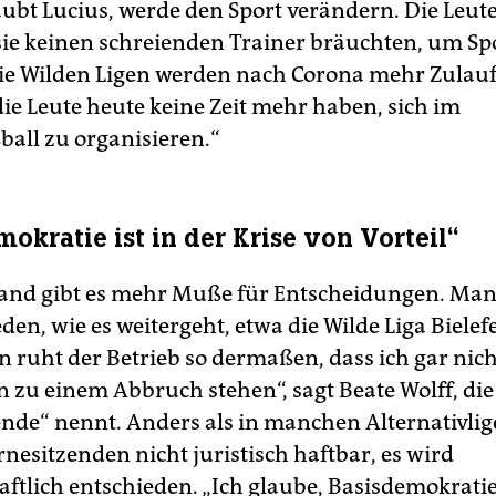
aubt Lucius, werde den Sport verändern. Die Leut
s sie keinen schreienden Trainer bräuchten, um Sp
Die Wilden Ligen werden nach Corona mehr Zulauf
die Leute heute keine Zeit mehr haben, sich im
ball zu organisieren.“
okratie ist in der Krise von Vorteil“
nd gibt es mehr Muße für Entscheidungen. Manc
en, wie es weitergeht, etwa die Wilde Liga Bielefe
ruht der Betrieb so dermaßen, dass ich gar nich
n zu einem Abbruch stehen“, sagt Beate Wolff, die
ende“ nennt. Anders als in manchen Alternativlig
rnesitzenden nicht juristisch haftbar, es wird
ftlich entschieden. „Ich glaube, Basisdemokratie 