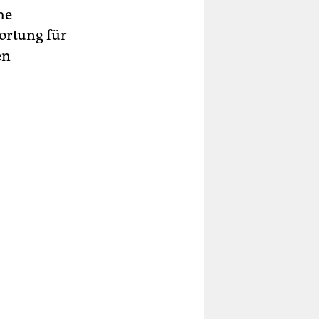
he
ortung für
en