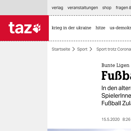
hautnavigation anspringen
hauptinhalt anspringen
footer anspringen
verlag
veranstaltungen
shop
fragen &
krieg in der ukraine
hitze
us-demokr

taz zahl ich
taz zahl ich
Startseite
Sport
Sport trotz Corona
themen
politik
Bunte Ligen
Fußb
öko
In den alte
gesellschaft
SpielerInn
Fußball Zu
kultur
sport
15.5.2020
8:26