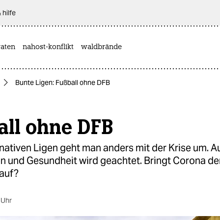
 hilfe
aten
nahost-konflikt
waldbrände
Bunte Ligen: Fußball ohne DFB
all ohne DFB
rnativen Ligen geht man anders mit der Krise um. A
en und Gesundheit wird geachtet. Bringt Corona d
lauf?
 Uhr