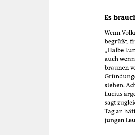
Es brauc
Wenn Volkm
begrüßt, fr
„Halbe Lung
auch wenn 
braunen ve
Gründungsm
stehen. Ac
Lucius ärg
sagt zuglei
Tag an hätt
jungen Le