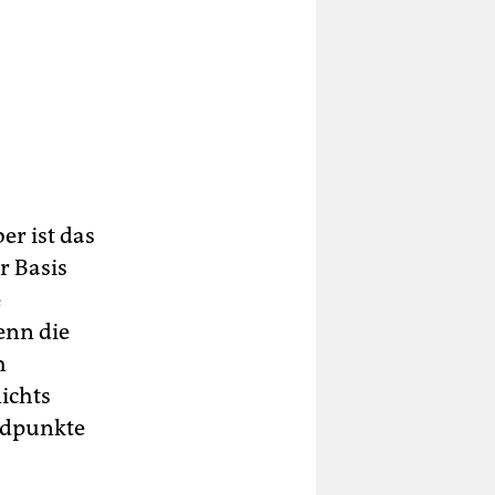
r ist das
r Basis
e
enn die
h
ichts
ndpunkte