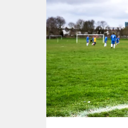
berlin
nord
wahrheit
verlag
verlag
veranstaltungen
shop
fragen & hilfe
unterstützen
abo
genossenschaft