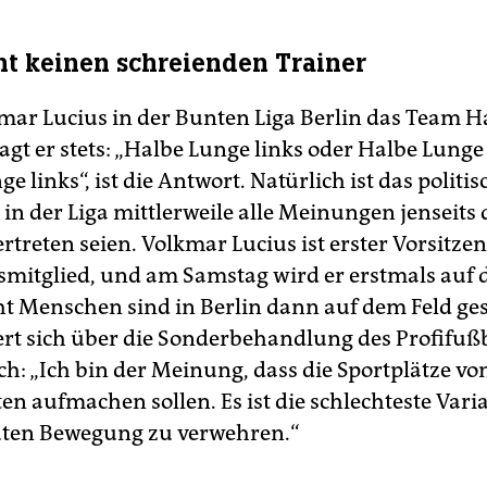
ht keinen schreienden Trainer
ar Lucius in der Bunten Liga Berlin das Team H
agt er stets: „Halbe Lunge links oder Halbe Lunge
e links“, ist die Antwort. Natürlich ist das politi
in der Liga mittlerweile alle Meinungen jenseits 
rtreten seien. Volkmar Lucius ist erster Vorsitze
itglied, und am Samstag wird er erstmals auf 
ht Menschen sind in Berlin dann auf dem Feld ges
ert sich über die Sonderbehandlung des Profifuß
ch: „Ich bin der Meinung, dass die Sportplätze vo
en aufmachen sollen. Es ist die schlechteste Vari
uten Bewegung zu verwehren.“