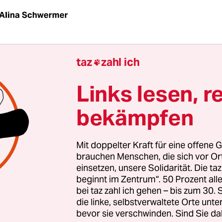
Alina Schwermer
Liga Regensburg hat gerade auf Saisonabbruch e
taz
zahl ich

 eine Verantwortung für die Gesundheit der Spie
Familien“, sagt Claudia Bernhard, Gründungsmit
Links lesen, r
tzende der alternativen Liga mit derzeit 700 Mitg
bekämpfen
n. Sätze, die man
aus der DFL nicht hört
. „Ich ver
er wegfallen, aber warum müssen die Profivereine
 der FußballerInnen austragen? Sie hätten die
Mit doppelter Kraft für eine offene G
en fragen müssen: Wollt ihr spielen, könnt ihr?“
brauchen Menschen, die sich vor O
einsetzen, unsere Solidarität. Die ta
ere Organisationsform ist näher am Menschen, w
beginnt im Zentrum“. 50 Prozent a
eht.“ Weil man ihn fragt.
bei taz zahl ich gehen – bis zum 30
die linke, selbstverwaltete Orte unte
bevor sie verschwinden. Sind Sie da
04 gegründete Bunte Liga Regensburg für eine ei