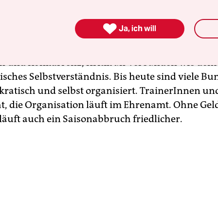
te hält, täuscht sich; es gibt ihrer viele. Ab 1976
stdeutschland die Wilden oder Bunten Ligen aus d

Ja, ich will
us, freie Ligen ohne Verband, und ihre Motive w
urg ähnlich: Skepsis gegenüber Leistungsdenken
n und Konkurrenz, Kritik an Verbänden wie dem 
tisches Selbstverständnis. Bis heute sind viele Bu
ratisch und selbst organisiert. TrainerInnen und
ht, die Organisation läuft im Ehrenamt. Ohne Gel
läuft auch ein Saisonabbruch friedlicher.