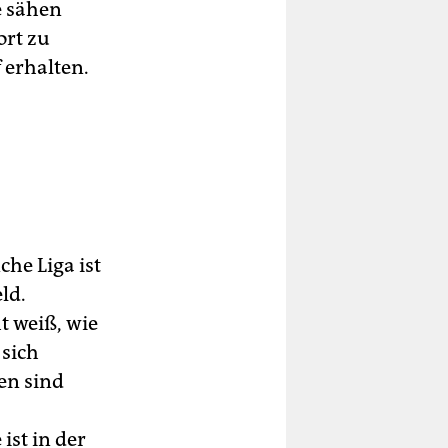
e sähen
ort zu
 erhalten.
he Liga ist
ld.
t weiß, wie
 sich
en sind
ist in der