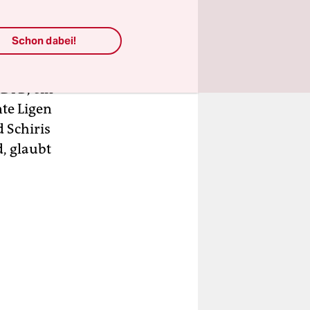
 gründeten
er linken
Schon dabei!
aren jenen
,
DFB, ein
nte Ligen
 Schiris
d, glaubt