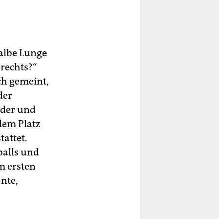
albe Lunge
 rechts?“
sch gemeint,
der
nder und
dem Platz
tattet.
balls und
m ersten
ante,