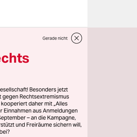
ntschieden.
Gerade nicht
lerInnen
glied und
echts
liedern aus
stehe, dass
 das auf
esellschaft! Besonders jetzt
 Bernhard
rt gegen Rechtsextremismus
z kooperiert daher mit „Alles
eil man ihn
ller Einnahmen aus Anmeldungen
. September – an die Kampagne,
rstützt und Freiräume sichern will,
bei?
nzelne