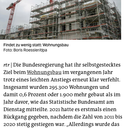
berlin
nord
wahrheit
verlag
Findet zu wenig statt: Wohnungsbau
Foto: Boris Roessler/dpa
verlag
veranstaltungen
rtr
| Die Bundesregierung hat ihr selbstgestecktes
Ziel beim
Wohnungsbau
im vergangenen Jahr
shop
trotz eines leichten Anstiegs erneut klar verfehlt.
fragen & hilfe
Insgesamt wurden 295.300 Wohnungen und
damit 0,6 Prozent oder 1.900 mehr gebaut als im
unterstützen
Jahr davor, wie das Statistische Bundesamt am
abo
Dienstag mitteilte. 2021 hatte es erstmals einen
Rückgang gegeben, nachdem die Zahl von 2011 bis
genossenschaft
2020 stetig gestiegen war. „Allerdings wurde das