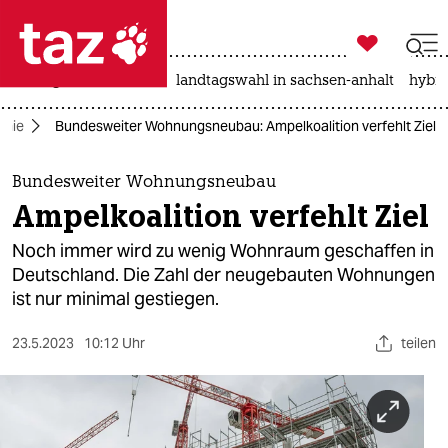

taz zahl ich
niedrigwasser
rente
landtagswahl in sachsen-anhalt
hybri

taz zahl ich
mie
Bundesweiter Wohnungsneubau: Ampelkoalition verfehlt Ziel
taz zahl ich
themen
Bundesweiter Wohnungsneubau
Ampelkoalition verfehlt Ziel
politik
Noch immer wird zu wenig Wohnraum geschaffen in
öko
Deutschland. Die Zahl der neugebauten Wohnungen
ist nur minimal gestiegen.
gesellschaft
23.5.2023
10:12 Uhr
teilen
kultur
sport