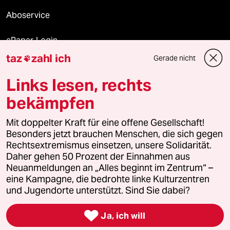
Aboservice
ePaper Login
taz
zahl ich
Gerade nicht

Downloads für Abonnierende
Links lesen, rechts
bekämpfen
© 2026 taz Verlags und Vertriebs GmbH
Mit doppelter Kraft für eine offene Gesellschaft!
Alle Rechte vorbehalten. Bei rechtlichen Fragen oder für Genehmigungen
wenden Sie sich bitte an
lizenzen@taz.de
Besonders jetzt brauchen Menschen, die sich gegen
Rechtsextremismus einsetzen, unsere Solidarität.
Daher gehen 50 Prozent der Einnahmen aus
Feedback
Redaktionsstatut
Kommune-Richtlinien
KI-
Neuanmeldungen an „Alles beginnt im Zentrum“ –
eine Kampagne, die bedrohte linke Kulturzentren
Leitlinie
Informant
Datenschutz
Impressum
AGB
und Jugendorte unterstützt. Sind Sie dabei?
Seitenwende
Einwilligungen widerrufen (Ads)

Ja, ich will