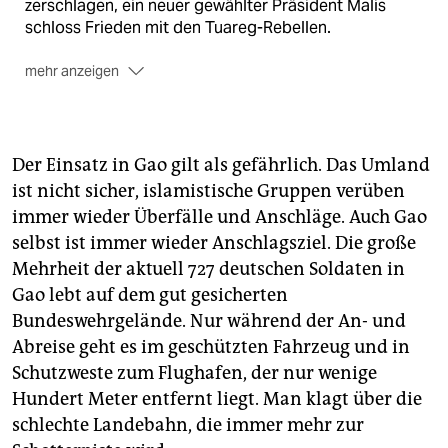
zerschlagen, ein neuer gewählter Präsident Malis
schloss Frieden mit den Tuareg-Rebellen.
mehr anzeigen
Aktuelle Probleme:
Die Umsetzung des
Friedensabkommens stockt. Staat und Tuareg-
Rebellen finden nicht zusammen.
Der Einsatz in Gao gilt als gefährlich. Das Umland
UN-Truppen:
Die UN-Mission in Mali (Minusma) soll
ist nicht sicher, islamistische Gruppen verüben
die Umsetzung des Abkommens mit den Tuareg
immer wieder Überfälle und Anschläge. Auch Gao
überwachen, während Frankreich separat die
Islamisten jagt. Deutschland ist an der UN-Mission
selbst ist immer wieder Anschlagsziel. Die große
beteiligt, ebenso an einer EU-Ausbildungsmission für
Mehrheit der aktuell 727 deutschen Soldaten in
Malis Sicherheitskräfte.
Gao lebt auf dem gut gesicherten
Bundeswehrgelände. Nur während der An- und
Abreise geht es im geschützten Fahrzeug und in
Schutzweste zum Flughafen, der nur wenige
Hundert Meter entfernt liegt. Man klagt über die
schlechte Landebahn, die immer mehr zur