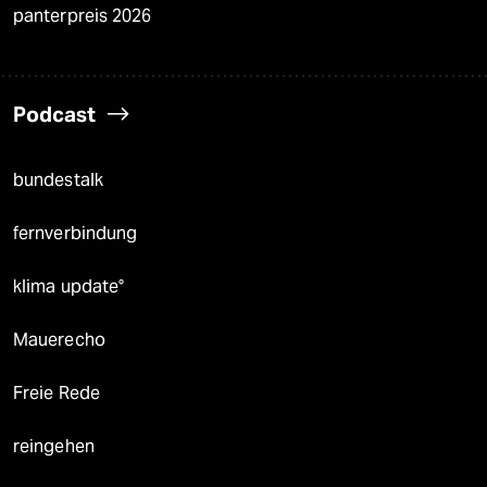
panterpreis 2026
Podcast
bundestalk
fernverbindung
klima update°
Mauerecho
Freie Rede
reingehen