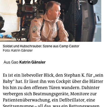
berlin
nord
wahrheit
verlag
verlag
Soldat und Hubschrauber. Szene aus Camp Castor
Foto: Katrin Gänsler
veranstaltungen
shop
Aus Gao
Katrin Gänsler
fragen & hilfe
Es ist ein liebevoller Blick, den Stephan K. für „sein
unterstützen
Baby“ hat. Er lässt ihn von Cockpit über die Blätter
bis hin zu den offenen Türen wandern. Dahinter
abo
verbergen sich Beatmungsgeräte, Monitore zur
genossenschaft
Patientenüberwachung, ein Defibrillator, eine
Spritzenpumpe – all das, was ein Rettungswagen