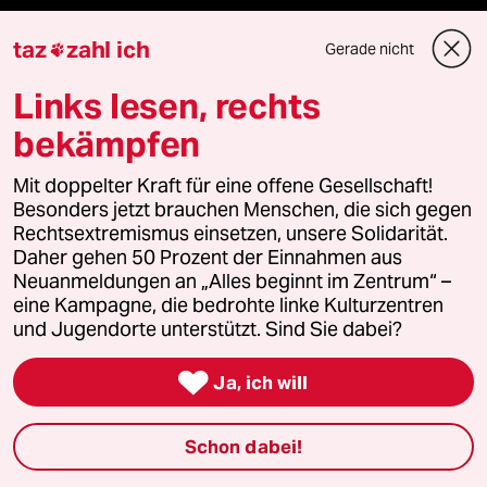
taz
zahl ich
Gerade nicht

Newsletter
Links lesen, rechts
team zukunft
bekämpfen
taz frisch
Mit doppelter Kraft für eine offene Gesellschaft!
Besonders jetzt brauchen Menschen, die sich gegen
taz zahl ich
Rechtsextremismus einsetzen, unsere Solidarität.
Daher gehen 50 Prozent der Einnahmen aus
Neuanmeldungen an „Alles beginnt im Zentrum“ –
taz lab Infobrief
eine Kampagne, die bedrohte linke Kulturzentren
und Jugendorte unterstützt. Sind Sie dabei?

Veranstaltungen
Ja, ich will
Schon dabei!
Demnächst