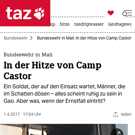

taz zahl ich
katzen
usa unter trump
hitze
niedrigwasser
landtagswahl

taz zahl ich
Bundeswehr
Bundeswehr in Mali: In der Hitze von Camp Castor
taz zahl ich
themen
Bundeswehr in Mali
In der Hitze von Camp
politik
Castor
öko
Ein Soldat, der auf den Einsatz wartet, Männer, die
im Schatten dösen – alles scheint ruhig zu sein in
gesellschaft
Gao. Aber was, wenn der Ernstfall eintritt?
kultur
1.4.2017
17:04 Uhr
teilen
sport