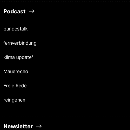
Podcast
bundestalk
fernverbindung
klima update°
Mauerecho
Freie Rede
reingehen
Newsletter