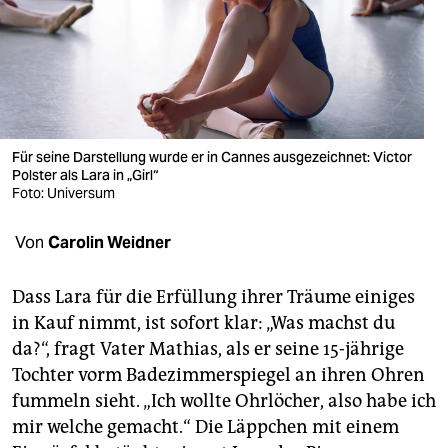
berlin
nord
wahrheit
verlag
Für seine Darstellung wurde er in Cannes ausgezeichnet: Victor
Polster als Lara in „Girl“
verlag
Foto: Universum
veranstaltungen
Von
Carolin Weidner
shop
fragen & hilfe
Dass Lara für die Erfüllung ihrer Träume einiges
in Kauf nimmt, ist sofort klar: „Was machst du
unterstützen
da?“, fragt Vater Mathias, als er seine 15-jährige
Tochter vorm Badezimmerspiegel an ihren Ohren
abo
fummeln sieht. „Ich wollte Ohrlöcher, also habe ich
genossenschaft
mir welche gemacht.“ Die Läppchen mit einem