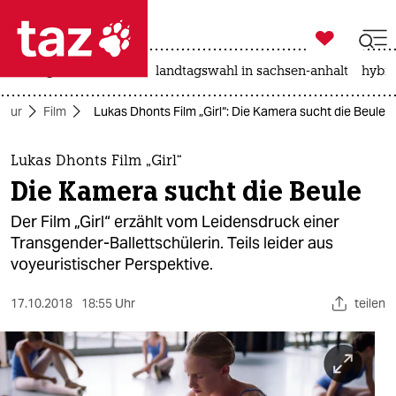

taz zahl ich
niedrigwasser
rente
landtagswahl in sachsen-anhalt
hybri

taz zahl ich
ltur
Film
Lukas Dhonts Film „Girl“: Die Kamera sucht die Beule
taz zahl ich
themen
Lukas Dhonts Film „Girl“
Die Kamera sucht die Beule
politik
Der Film „Girl“ erzählt vom Leidensdruck einer
öko
Transgender-Ballettschülerin. Teils leider aus
voyeuristischer Perspektive.
gesellschaft
17.10.2018
18:55 Uhr
teilen
kultur
sport