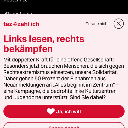
ePaper Login
taz
zahl ich
Gerade nicht

Downloads für Abonnierende
Links lesen, rechts
bekämpfen
© 2026 taz Verlags und Vertriebs GmbH
Alle Rechte vorbehalten. Bei rechtlichen Fragen oder für Genehmigungen
Mit doppelter Kraft für eine offene Gesellschaft!
wenden Sie sich bitte an
lizenzen@taz.de
Besonders jetzt brauchen Menschen, die sich gegen
Rechtsextremismus einsetzen, unsere Solidarität.
Daher gehen 50 Prozent der Einnahmen aus
Feedback
Redaktionsstatut
Kommune-Richtlinien
KI-
Neuanmeldungen an „Alles beginnt im Zentrum“ –
eine Kampagne, die bedrohte linke Kulturzentren
Leitlinie
Informant
Datenschutz
Impressum
AGB
und Jugendorte unterstützt. Sind Sie dabei?
Seitenwende
Einwilligungen widerrufen (Ads)

Ja, ich will