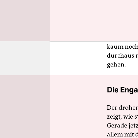
Tat man es
Abwenden v
Vertrag, mi
Tattoos si
kaum noch
durchaus n
gehen.
Die Enga
Der drohe
zeigt, wie
Gerade jet
allem mit d