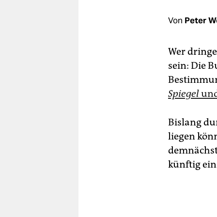
berlin
Von
Peter W
nord
wahrheit
Wer dringe
verlag
sein: Die 
Bestimmun
verlag
Spiegel
und
veranstaltungen
Bislang dur
shop
liegen kön
fragen & hilfe
demnächst 
unterstützen
künftig ei
abo
genossenschaft