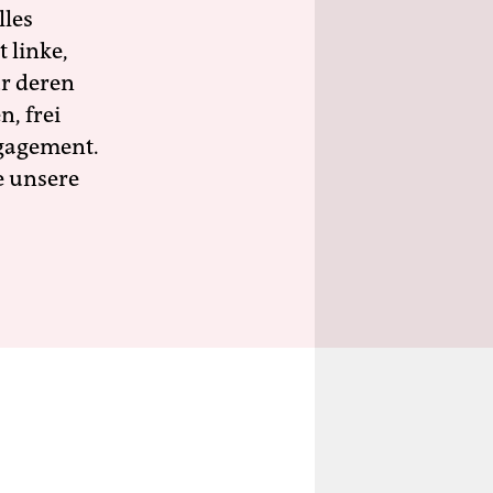
lles
 linke,
ür deren
n, frei
ngagement.
e unsere