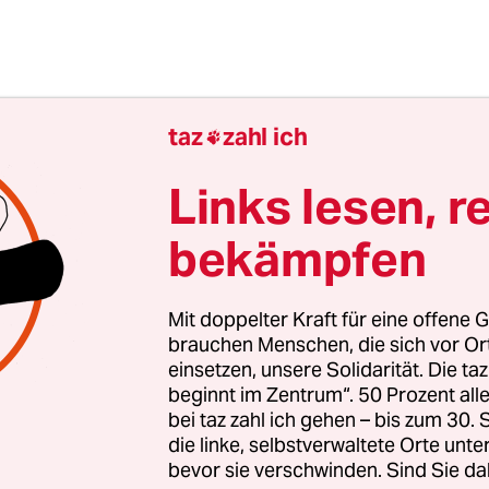
taz
zahl ich

Links lesen, r
bekämpfen
Mit doppelter Kraft für eine offene G
fans beweist das, was sie schon lange befürchten:
brauchen Menschen, die sich vor O
Haut ist nicht mehr, was es mal war. Wenn sich bi
einsetzen, unsere Solidarität. Die ta
beginnt im Zentrum“. 50 Prozent a
Motiv an einer Stelle stechen ließ, die schwer z
bei taz zahl ich gehen – bis zum 30
zeite die entsetzte Verwandtschaft, keine Bank, k
die linke, selbstverwaltete Orte unte
 einen damit je einstellen – und schon gar nicht d
bevor sie verschwinden. Sind Sie da