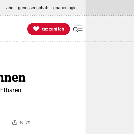
abo
genossenschaft
epaper login

taz zahl ich
taz zahl ich
nnen
chtbaren
teilen