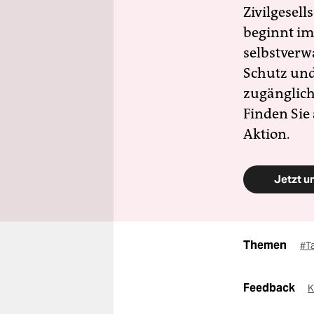
Zivilgesell
beginnt im
selbstverw
Schutz und 
zugänglich
Finden Sie
Aktion.
Jetzt u
Themen
#T
Feedback
K