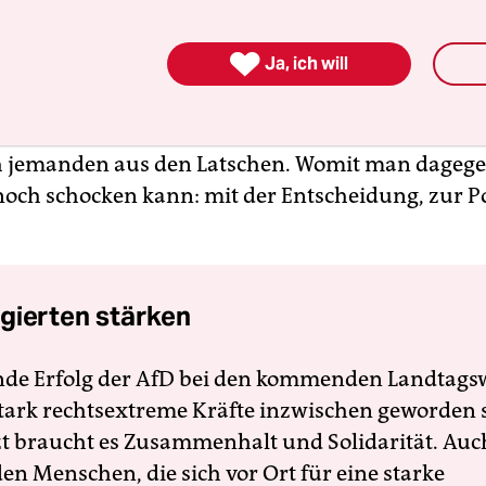
 dennoch, dann war es ein berauschendes Gefühl:
om Spießertum, ein für alle Mal. Das Tattoo war

Ja, ich will
t Tinte auf Haut verfasst: stay rebel, stay rude. D
nd Standard, sogar der faustgroße Schädel am Hal
 jemanden aus den Latschen. Womit man dageg
och schocken kann: mit der Entscheidung, zur Po
gierten stärken
nde Erfolg der AfD bei den kommenden Landtags
 stark rechtsextreme Kräfte inzwischen geworden 
zt braucht es Zusammenhalt und Solidarität. Auc
en Menschen, die sich vor Ort für eine starke