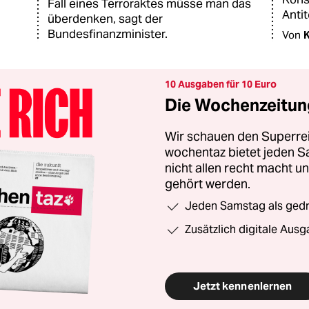
Fall eines Terroraktes müsse man das
Anti
überdenken, sagt der
Bundesfinanzminister.
Von
K
10 Ausgaben für 10 Euro
Die Wochenzeitung
Wir schauen den Superrei
wochentaz bietet jeden S
nicht allen recht macht 
gehört werden.
Jeden Samstag als gedru
Zusätzlich digitale Ausg
Jetzt kennenlernen