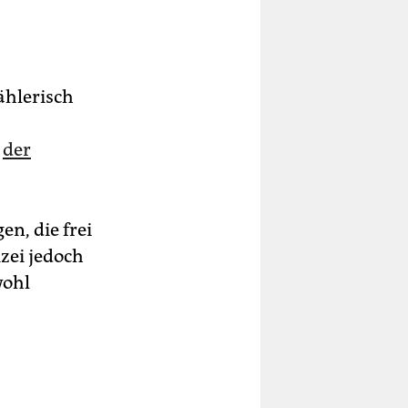
ählerisch
t
der
en, die frei
zei jedoch
wohl