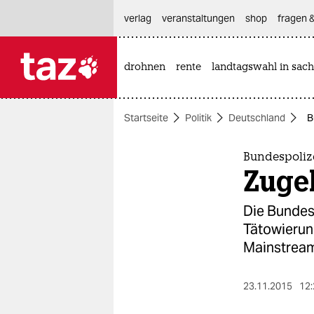
hautnavigation anspringen
hauptinhalt anspringen
footer anspringen
verlag
veranstaltungen
shop
fragen &
drohnen
rente
landtagswahl in sach

taz zahl ich
taz zahl ich
Startseite
Politik
Deutschland
B
themen
politik
Bundespolize
Zuge
öko
Die Bundes
gesellschaft
Tätowierung
Mainstream
kultur
sport
23.11.2015
12: