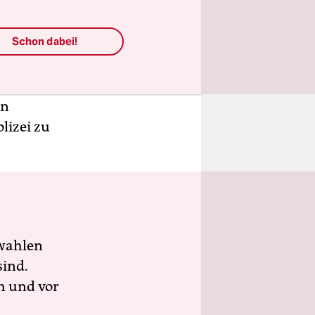
 ein
 ein
Schon dabei!
as war mal.
s haut
en
lizei zu
wahlen
sind.
h und vor