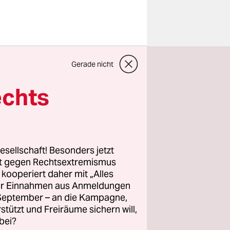
Gerade nicht
echts
esellschaft! Besonders jetzt
 Farbe
rt gegen Rechtsextremismus
sher
z kooperiert daher mit „Alles
ller Einnahmen aus Anmeldungen
u bedecken
. September – an die Kampagne,
ein schickes
rstützt und Freiräume sichern will,
ie Polizei.
bei?