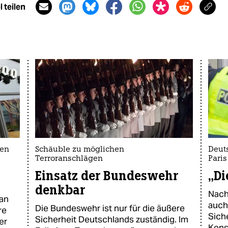
 teilen
gen
Schäuble zu möglichen
Deut
Terroranschlägen
Paris
Einsatz der Bundeswehr
„Di
denkbar
Nach
ian
auch
Die Bundeswehr ist nur für die äußere
re
Sich
Sicherheit Deutschlands zuständig. Im
er
Kons