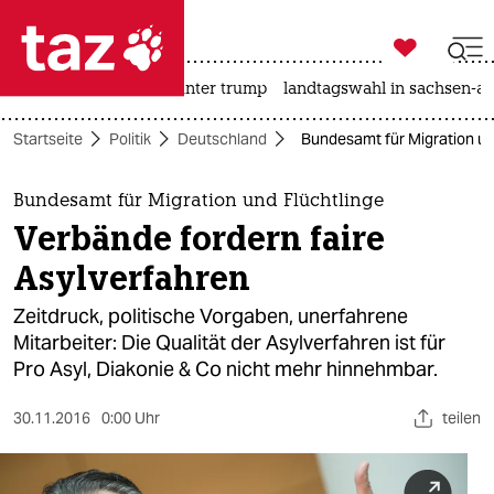

taz zahl ich
nahost-konflikt
usa unter trump
landtagswahl in sachsen-an

taz zahl ich
Startseite
Politik
Deutschland
Bundesamt für Migration und
taz zahl ich
themen
Bundesamt für Migration und Flüchtlinge
Verbände fordern faire
politik
Asylverfahren
öko
Zeitdruck, politische Vorgaben, unerfahrene
Mitarbeiter: Die Qualität der Asylverfahren ist für
gesellschaft
Pro Asyl, Diakonie & Co nicht mehr hinnehmbar.
kultur
30.11.2016
0:00 Uhr
teilen
sport