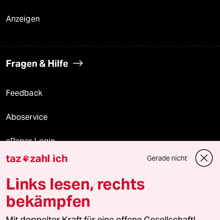
Anzeigen
Fragen & Hilfe
Feedback
Aboservice
ePaper Login
taz
zahl ich
Gerade nicht

Downloads für Abonnierende
Links lesen, rechts
bekämpfen
© 2026 taz Verlags und Vertriebs GmbH
Alle Rechte vorbehalten. Bei rechtlichen Fragen oder für Genehmigungen