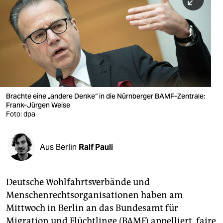
berlin
nord
wahrheit
verlag
verlag
Brachte eine „andere Denke“ in die Nürnberger BAMF-Zentrale:
Frank-Jürgen Weise
veranstaltungen
Foto: dpa
shop
fragen & hilfe
Aus Berlin
Ralf Pauli
unterstützen
Deutsche Wohlfahrtsverbände und
abo
Menschenrechtsorganisationen haben am
genossenschaft
Mittwoch in Berlin an das Bundesamt für
Migration und Flüchtlinge (BAMF) appelliert, faire