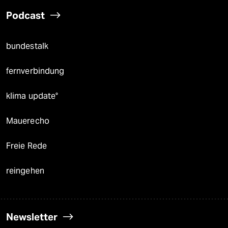
Podcast
bundestalk
fernverbindung
klima update°
Mauerecho
Freie Rede
reingehen
Newsletter