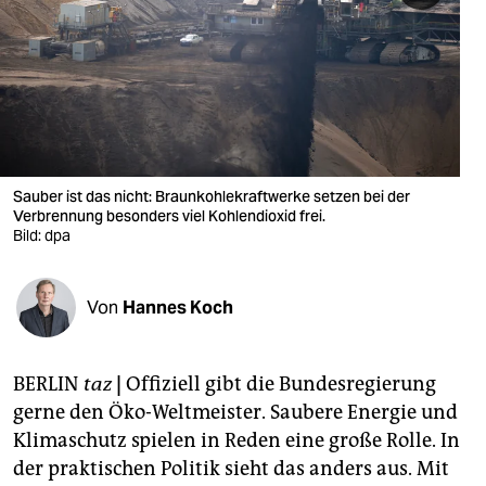
berlin
nord
wahrheit
verlag
verlag
Sauber ist das nicht: Braunkohlekraftwerke setzen bei der
Verbrennung besonders viel Kohlendioxid frei.
veranstaltungen
Bild: dpa
shop
Von
Hannes Koch
fragen & hilfe
unterstützen
BERLIN
taz
|
Offiziell gibt die Bundesregierung
abo
gerne den Öko-Weltmeister. Saubere Energie und
Klimaschutz spielen in Reden eine große Rolle. In
genossenschaft
der praktischen Politik sieht das anders aus. Mit