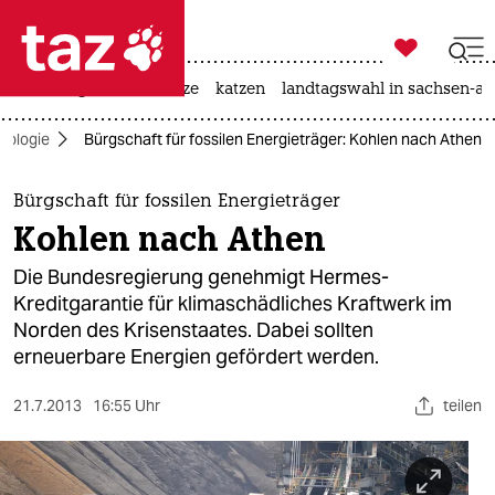

taz zahl ich
iran-krieg
ceuta
hitze
katzen
landtagswahl in sachsen-an

taz zahl ich
kologie
Bürgschaft für fossilen Energieträger: Kohlen nach Athen
taz zahl ich
themen
Bürgschaft für fossilen Energieträger
Kohlen nach Athen
politik
Die Bundesregierung genehmigt Hermes-
öko
Kreditgarantie für klimaschädliches Kraftwerk im
Norden des Krisenstaates. Dabei sollten
gesellschaft
erneuerbare Energien gefördert werden.
kultur
21.7.2013
16:55 Uhr
teilen
sport