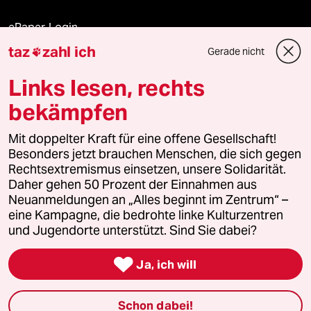
ePaper Login
taz
zahl ich
Gerade nicht

Downloads für Abonnierende
Links lesen, rechts
bekämpfen
© 2026 taz Verlags und Vertriebs GmbH
Alle Rechte vorbehalten. Bei rechtlichen Fragen oder für Genehmigungen
Mit doppelter Kraft für eine offene Gesellschaft!
wenden Sie sich bitte an
lizenzen@taz.de
Besonders jetzt brauchen Menschen, die sich gegen
Rechtsextremismus einsetzen, unsere Solidarität.
Daher gehen 50 Prozent der Einnahmen aus
Feedback
Redaktionsstatut
Kommune-Richtlinien
KI-
Neuanmeldungen an „Alles beginnt im Zentrum“ –
eine Kampagne, die bedrohte linke Kulturzentren
Leitlinie
Informant
Datenschutz
Impressum
AGB
und Jugendorte unterstützt. Sind Sie dabei?
Seitenwende
Einwilligungen widerrufen (Ads)

Ja, ich will
Schon dabei!