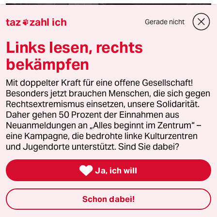
taz
zahl ich
Gerade nicht

Links lesen, rechts
bekämpfen
Mit doppelter Kraft für eine offene Gesellschaft!
Besonders jetzt brauchen Menschen, die sich gegen
Rechtsextremismus einsetzen, unsere Solidarität.
Daher gehen 50 Prozent der Einnahmen aus
Jahrestag Erstürmung der Stasi-Zentrale
Neuanmeldungen an „Alles beginnt im Zentrum“ –
178 Kilometer Akten
eine Kampagne, die bedrohte linke Kulturzentren
und Jugendorte unterstützt. Sind Sie dabei?
Am 15. Januar 1990 kam es zum Sturm auf die Zentrale
der Staatssicherheit der DDR in der Normannenstraße.
Daran und an die Folgen erinnert ein Video.

Ja, ich will
Von
Robert Mießner
Schon dabei!