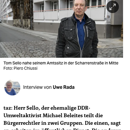
berlin
nord
wahrheit
verlag
verlag
veranstaltungen
Tom Sello nahe seinem Amtssitz in der Scharrenstraße in Mitte
Foto: Piero Chiussi
shop
fragen & hilfe
Interview von
Uwe Rada
unterstützen
taz: Herr Sello, der ehemalige DDR-
abo
Umweltaktivist Michael Beleites teilt die
genossenschaft
Bürgerrechtler in zwei Gruppen. Die einen, sagt