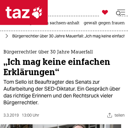

taz zahl ich
hitze
landtagswahl in sachsen-anhalt
gewalt gegen frauen

taz zahl ich
fD
Bürgerrechtler über 30 Jahre Mauerfall: „Ich mag keine einfach
taz zahl ich
themen
Bürgerrechtler über 30 Jahre Mauerfall
„Ich mag keine einfachen
politik
Erklärungen“
öko
Tom Sello ist Beauftragter des Senats zur
Aufarbeitung der SED-Diktatur. Ein Gespräch über
gesellschaft
das richtige Erinnern und den Rechtsruck vieler
Bürgerrechtler.
kultur
sport
3.3.2019
13:00 Uhr
teilen