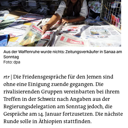
berlin
nord
wahrheit
verlag
verlag
Aus der Waffenruhe wurde nichts: Zeitungsverkäufer in Sanaa am
Sonntag
veranstaltungen
Foto: dpa
shop
rtr
| Die Friedensgespräche für den Jemen sind
fragen & hilfe
ohne eine Einigung zuende gegangen. Die
rivalisierenden Gruppen vereinbarten bei ihrem
unterstützen
Treffen in der Schweiz nach Angaben aus der
Regierungsdelegation am Sonntag jedoch, die
abo
Gespräche am 14. Januar fortzusetzen. Die nächste
genossenschaft
Runde solle in Äthiopien stattfinden.