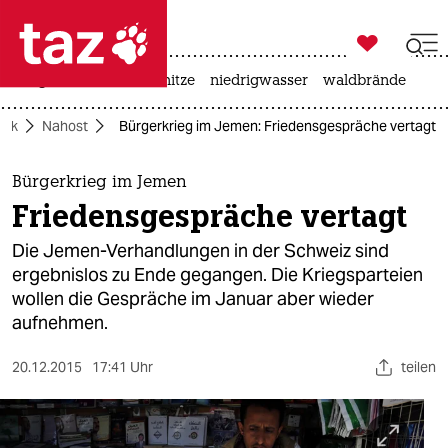

taz zahl ich
krieg in der ukraine
hitze
niedrigwasser
waldbrände

taz zahl ich
itik
Nahost
Bürgerkrieg im Jemen: Friedensgespräche vertagt
taz zahl ich
themen
Bürgerkrieg im Jemen
Friedensgespräche vertagt
politik
Die Jemen-Verhandlungen in der Schweiz sind
öko
ergebnislos zu Ende gegangen. Die Kriegsparteien
wollen die Gespräche im Januar aber wieder
gesellschaft
aufnehmen.
kultur
20.12.2015
17:41 Uhr
teilen
sport