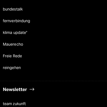
bundestalk
fernverbindung
klima update°
Mauerecho
Freie Rede
reingehen
Newsletter
team zukunft