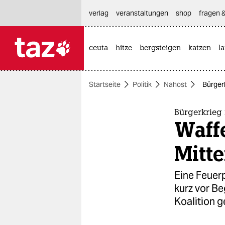
hautnavigation anspringen
hauptinhalt anspringen
footer anspringen
verlag
veranstaltungen
shop
fragen &
ceuta
hitze
bergsteigen
katzen
l

taz zahl ich
taz zahl ich
Startseite
Politik
Nahost
Bürger
themen
politik
Bürgerkrieg
Waff
öko
Mitt
gesellschaft
Eine Feuer
kultur
kurz vor B
Koalition g
sport