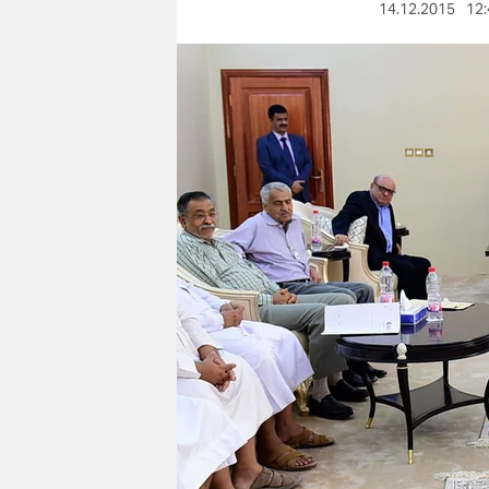
berlin
14.12.2015
12:
nord
wahrheit
verlag
verlag
veranstaltungen
shop
fragen & hilfe
unterstützen
abo
genossenschaft