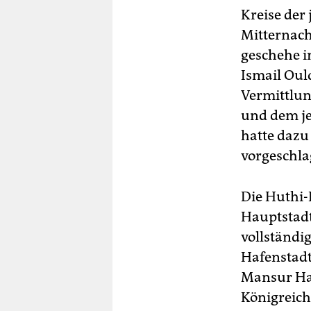
Kreise der
Mitternach
geschehe i
Ismail Oul
Vermittlun
und dem je
hatte dazu
vorgeschla
Die Huthi-
Hauptstadt
vollständi
Hafenstadt
Mansur Had
Königreich