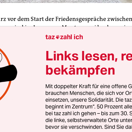
urz vor dem Start der Friedensgespräche zwischen
ung sind im Jemen am Montag zwei hochrangige 
udi-Arabien geführten Koalition getötet worden. 
taz
zahl ich

 sich um einen Offizier aus Saudi-Arabien und e
Links lesen, r
igten Arabischen Emiraten, berichteten die
nagenturen beider Länder. Wie die beiden ums 
bekämpfen
t berichtet. In Genf sollen am Dienstag Friedens
Mit doppelter Kraft für eine offene G
brauchen Menschen, die sich vor O
soll nach Angaben der Regierung am Montag um
einsetzen, unsere Solidarität. Die ta
t eine Waffenruhe in Kraft treten. Mueen Abdulm
beginnt im Zentrum“. 50 Prozent a
er Regierungsdelegation bei den für Dienstag an
bei taz zahl ich gehen – bis zum 30
die linke, selbstverwaltete Orte unte
prächen, sagte, die Regierung hoffe, „dass sich d
bevor sie verschwinden. Sind Sie da
 die Feuerpause halten“. Er nahm damit Bezug au