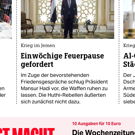
Krieg im Jemen
Krie
Einwöchige Feuerpause
Al-
gefordert
Stä
Im Zuge der bevorstehenden
Der J
Friedensgespräche schlug Präsident
Dsch
en
Mansur Hadi vor, die Waffen ruhen zu
Arme
der
lassen. Die Huthi-Rebellen äußerten
Süde
sich zunächst nicht dazu.
sieb
10 Ausgaben für 10 Euro
Die Wochenzeitung