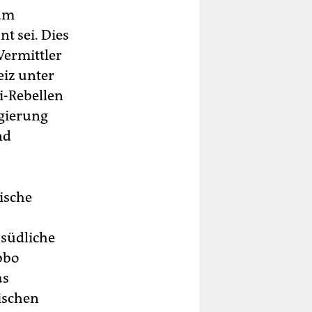
 um
t sei. Dies
Vermittler
eiz unter
i-Rebellen
egierung
nd
ische
 südliche
bbo
as
bischen