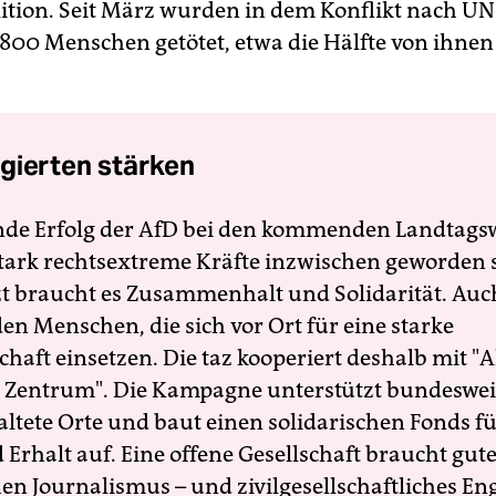
lition. Seit März wurden in dem Konflikt nach 
.800 Menschen getötet, etwa die Hälfte von ihne
gierten stärken
nde Erfolg der AfD bei den kommenden Landtags
 stark rechtsextreme Kräfte inzwischen geworden 
zt braucht es Zusammenhalt und Solidarität. Auc
en Menschen, die sich vor Ort für eine starke
schaft einsetzen. Die taz kooperiert deshalb mit "A
 Zentrum". Die Kampagne unterstützt bundesweit
altete Orte und baut einen solidarischen Fonds f
Erhalt auf. Eine offene Gesellschaft braucht gute
en Journalismus – und zivilgesellschaftliches E