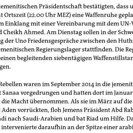
 jemenitischen Präsidentschaft bestätigten, dass
t Ortszeit (22.00 Uhr MEZ) eine Waffenruhe geplan
m Einklang mit einer Vereinbarung mit dem UN-
d Cheikh Ahmed. Am Dienstag sollen in der Schw
g der Uno Friedensgespräche zwischen den Huth
menitischen Regierungslager stattfinden. Die R
 einen begleitenden siebentägigen Waffenstillsta
gen.
Rebellen waren im September 2014 in die jemenit
 Sanaa vorgedrungen und hatten dort im Januar
g die Macht übernommen. Als sie im März auf die
 Aden vorrückten, floh Jemens Präsident Abd Ra
i nach Saudi-Arabien und bat Riad um Hilfe. D
 intervenierte daraufhin an der Spitze einer ara