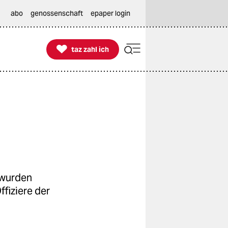
abo
genossenschaft
epaper login

taz zahl ich
taz zahl ich
 wurden
fiziere der