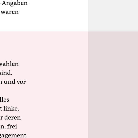
UN-Angaben
n waren
wahlen
sind.
h und vor
lles
 linke,
ür deren
n, frei
ngagement.