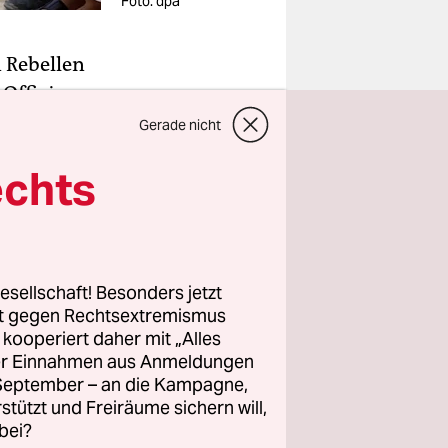
Foto: dpa
 Rebellen
Offiziere
Bei ihnen
Gerade nicht
inen aus
echts
Leben kam,
gespräche
esellschaft! Besonders jetzt
rt gegen Rechtsextremismus
z kooperiert daher mit „Alles
alek, ein
ller Einnahmen aus Anmeldungen
stehenden
. September – an die Kampagne,
rstützt und Freiräume sichern will,
ie Milizen
bei?
f die