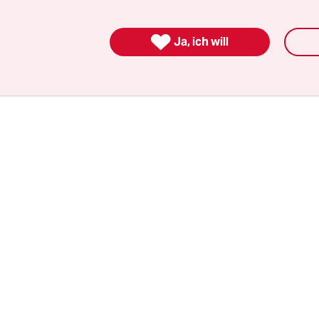
llen, die im Jemen gegen die regierungstreuen K

Ja, ich will