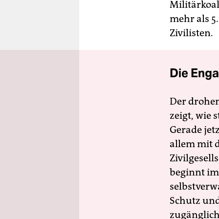
Militärkoa
mehr als 5
Zivilisten.
Die Enga
Der drohe
zeigt, wie
Gerade jet
allem mit d
Zivilgesell
beginnt im
selbstverw
Schutz und 
zugänglich