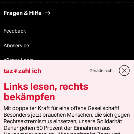
Fragen & Hilfe
Feedback
Aboservice
ePaper Login
taz
zahl ich
Gerade nicht

Downloads für Abonnierende
Links lesen, rechts
bekämpfen
© 2026 taz Verlags und Vertriebs GmbH
Mit doppelter Kraft für eine offene Gesellschaft!
Alle Rechte vorbehalten. Bei rechtlichen Fragen oder für Genehmigungen
wenden Sie sich bitte an
lizenzen@taz.de
Besonders jetzt brauchen Menschen, die sich gegen
Rechtsextremismus einsetzen, unsere Solidarität.
Daher gehen 50 Prozent der Einnahmen aus
Feedback
Redaktionsstatut
Kommune-Richtlinien
KI-