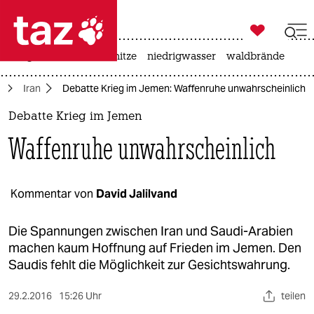

taz zahl ich
krieg in der ukraine
hitze
niedrigwasser
waldbrände

taz zahl ich
e
Iran
Debatte Krieg im Jemen: Waffenruhe unwahrscheinlich
taz zahl ich
Debatte Krieg im Jemen
themen
Waffenruhe unwahrscheinlich
politik
öko
Kommentar von
David Jalilvand
gesellschaft
Die Spannungen zwischen Iran und Saudi-Arabien
machen kaum Hoffnung auf Frieden im Jemen. Den
kultur
Saudis fehlt die Möglichkeit zur Gesichtswahrung.
sport
29.2.2016
15:26 Uhr
teilen