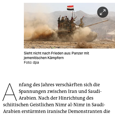
berlin
nord
wahrheit
verlag
verlag
Sieht nicht nach Frieden aus: Panzer mit
veranstaltungen
jemenitischen Kämpfern
Foto: dpa
shop
fragen & hilfe
A
nfang des Jahres verschärften sich die
unterstützen
Spannungen zwischen Iran und Saudi-
abo
Arabien. Nach der Hinrichtung des
schiitischen Geistlichen Nimr al-Nimr in Saudi-
genossenschaft
Arabien erstürmten iranische Demonstranten die