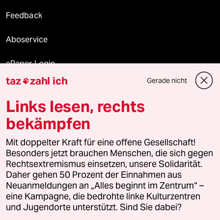
Feedback
Aboservice
ePaper Login
taz
zahl ich
Gerade nicht

Downloads für Abonnierende
Links lesen, rechts
bekämpfen
© 2026 taz Verlags und Vertriebs GmbH
Alle Rechte vorbehalten. Bei rechtlichen Fragen oder für Genehmigungen
Mit doppelter Kraft für eine offene Gesellschaft!
wenden Sie sich bitte an
lizenzen@taz.de
Besonders jetzt brauchen Menschen, die sich gegen
Rechtsextremismus einsetzen, unsere Solidarität.
Daher gehen 50 Prozent der Einnahmen aus
Feedback
Redaktionsstatut
Kommune-Richtlinien
KI-
Neuanmeldungen an „Alles beginnt im Zentrum“ –
eine Kampagne, die bedrohte linke Kulturzentren
Leitlinie
Informant
Datenschutz
Impressum
AGB
und Jugendorte unterstützt. Sind Sie dabei?