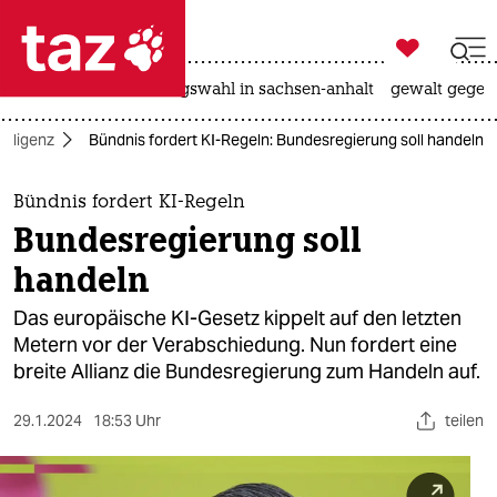

taz zahl ich
hitze
surfen
landtagswahl in sachsen-anhalt
gewalt gegen

taz zahl ich
elligenz
Bündnis fordert KI-Regeln: Bundesregierung soll handeln
taz zahl ich
themen
Bündnis fordert KI-Regeln
Bundesregierung soll
politik
handeln
öko
Das europäische KI-Gesetz kippelt auf den letzten
Metern vor der Verabschiedung. Nun fordert eine
gesellschaft
breite Allianz die Bundesregierung zum Handeln auf.
kultur
29.1.2024
18:53 Uhr
teilen
sport