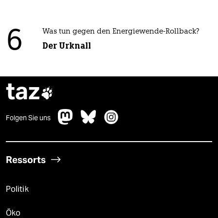
6
Was tun gegen den Energiewende-Rollback?
Der Urknall
taz

Folgen Sie uns
Ressorts
Politik
Öko