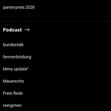
panterpreis 2026
Podcast
bundestalk
fernverbindung
klima update°
Mauerecho
Freie Rede
reingehen