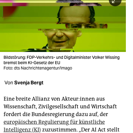
berlin
nord
wahrheit
verlag
verlag
Bildstörung: FDP-Verkehrs- und Digitalminister Volker Wissing
bremst beim KI-Gesetz der EU
veranstaltungen
Foto: dts Nachrichtenagentur/imago
shop
Von
Svenja Bergt
fragen & hilfe
unterstützen
Eine breite Allianz von Ak­teu­r:in­nen aus
Wissenschaft, Zivilgesellschaft und Wirtschaft
abo
fordert die Bundesregierung dazu auf, der
europäischen Regulierung für künstliche
genossenschaft
Intelligenz (KI)
zuzustimmen. „Der AI Act stellt