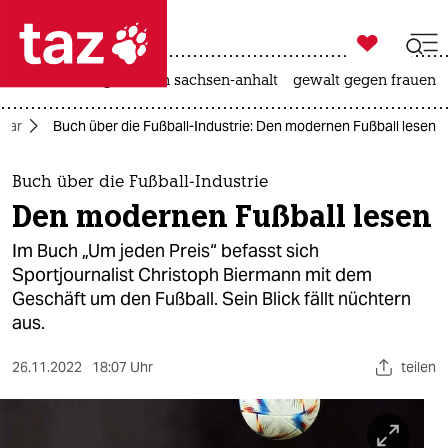

taz zahl ich
hitze
landtagswahl in sachsen-anhalt
gewalt gegen frauen

taz zahl ich
atar
Buch über die Fußball-Industrie: Den modernen Fußball lesen
taz zahl ich
themen
Buch über die Fußball-Industrie
Den modernen Fußball lesen
politik
Im Buch „Um jeden Preis“ befasst sich
öko
Sportjournalist Christoph Biermann mit dem
Geschäft um den Fußball. Sein Blick fällt nüchtern
gesellschaft
aus.
kultur
26.11.2022
18:07 Uhr
teilen
sport