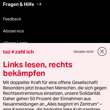
Fragen & Hilfe
Feedback
Aboservice
ePaper Login
taz
zahl ich
Gerade nicht

Downloads für Abonnierende
Links lesen, rechts
bekämpfen
© 2026 taz Verlags und Vertriebs GmbH
Alle Rechte vorbehalten. Bei rechtlichen Fragen oder für Genehmigungen
Mit doppelter Kraft für eine offene Gesellschaft!
wenden Sie sich bitte an
lizenzen@taz.de
Besonders jetzt brauchen Menschen, die sich gegen
Rechtsextremismus einsetzen, unsere Solidarität.
Daher gehen 50 Prozent der Einnahmen aus
Feedback
Redaktionsstatut
Kommune-Richtlinien
KI-
Neuanmeldungen an „Alles beginnt im Zentrum“ –
eine Kampagne, die bedrohte linke Kulturzentren