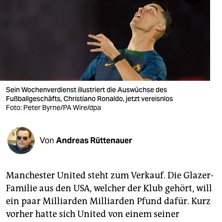
berlin
nord
wahrheit
verlag
verlag
Sein Wochenverdienst illustriert die Auswüchse des
Fußballgeschäfts, Christiano Ronaldo, jetzt vereisnlos
veranstaltungen
Foto: Peter Byrne/PA Wire/dpa
shop
Von
Andreas Rüttenauer
fragen & hilfe
unterstützen
Manchester United steht zum Verkauf. Die Glazer-
abo
Familie aus den USA, welcher der Klub gehört, will
ein paar Milliarden Milliarden Pfund dafür. Kurz
genossenschaft
vorher hatte sich United von einem seiner