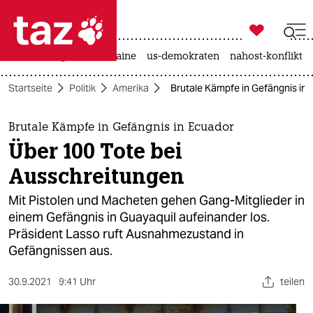

taz zahl ich
hitze
krieg in der ukraine
us-demokraten
nahost-konflikt

taz zahl ich
Startseite
Politik
Amerika
Brutale Kämpfe in Gefängnis in 
taz zahl ich
themen
Brutale Kämpfe in Gefängnis in Ecuador
Über 100 Tote bei
politik
Ausschreitungen
öko
Mit Pistolen und Macheten gehen Gang-Mitglieder in
einem Gefängnis in Guayaquil aufeinander los.
gesellschaft
Präsident Lasso ruft Ausnahmezustand in
Gefängnissen aus.
kultur
sport
30.9.2021
9:41 Uhr
teilen