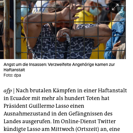
berlin
nord
wahrheit
verlag
verlag
veranstaltungen
Angst um die Insassen: Verzweifelte Angehörige kamen zur
Haftanstalt
shop
Foto: dpa
fragen & hilfe
afp
| Nach brutalen Kämpfen in einer Haftanstalt
in Ecuador mit mehr als hundert Toten hat
unterstützen
Präsident Guillermo Lasso einen
abo
Ausnahmezustand in den Gefängnissen des
Landes ausgerufen. Im Online-Dienst Twitter
genossenschaft
kündigte Lasso am Mittwoch (Ortszeit) an, eine