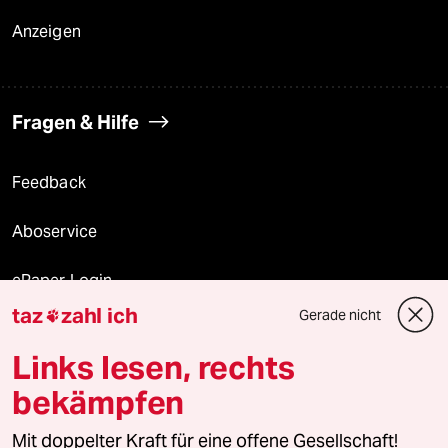
Anzeigen
Fragen & Hilfe
Feedback
Aboservice
ePaper Login
taz
zahl ich
Gerade nicht

Downloads für Abonnierende
Links lesen, rechts
bekämpfen
© 2026 taz Verlags und Vertriebs GmbH
Mit doppelter Kraft für eine offene Gesellschaft!
Alle Rechte vorbehalten. Bei rechtlichen Fragen oder für Genehmigungen