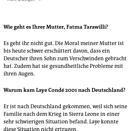
Die Familie stammt aus Sierra Leone und lebt seit
dem Bürgerkrieg im Nachbarland Guinea. Bangaly
Condé spricht französisch und steht in Kontakt zur
Mutter Fatma Tarawilli. Sie lebt im südlichen Teil des
Wie geht es Ihrer Mutter, Fatma Tarawilli?
Landes, in Nzérékoré, in Waldguinea. Das Gebiet liegt
in tropischem Regenwald und ist schlecht
Es geht ihr nicht gut. Die Moral meiner Mutter ist
angebunden.
bis heute schwer erschüttert davon, dass ein
Das Interview mit Bangaly Condé wurde per Email
Deutscher ihren Sohn zum Verschwinden gebracht
geführt und durch Stromausfälle verzögert.
hat. Zudem hat sie gesundheitliche Probleme mit
ihren Augen.
Warum kam Laye Condé 2001 nach Deutschland?
Er ist nach Deutschland gekommen, weil sich seine
Familie nach dem Krieg in Sierra Leone in einer
sehr schwierigen Situation befand. Laye konnte
diese Situation nicht ertragen.