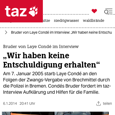

taz zahl ich
krieg in der ukraine
hitze
niedrigwasser
waldbrände

taz zahl ich
rd
Bruder von Laye Condé im Interview: „Wir haben keine Entschuld
taz zahl ich
themen
Bruder von Laye Condé im Interview
„Wir haben keine
politik
Entschuldigung erhalten“
öko
Am 7. Januar 2005 starb Laye Condé an den
Folgen der Zwangs-Vergabe von Brechmittel durch
gesellschaft
die Polizei in Bremen. Condés Bruder fordert im taz-
Interview Aufklärung und Hilfen für die Familie.
kultur
sport
6.1.2014
20:41 Uhr
teilen