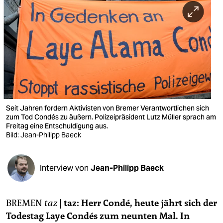
berlin
nord
wahrheit
verlag
verlag
veranstaltungen
Seit Jahren fordern Aktivisten von Bremer Verantwortlichen sich
zum Tod Condés zu äußern. Polizeipräsident Lutz Müller sprach am
shop
Freitag eine Entschuldigung aus.
Bild: Jean-Philipp Baeck
fragen & hilfe
unterstützen
Interview von
Jean-Philipp Baeck
abo
BREMEN
taz
|
taz: Herr Condé, heute jährt sich der
genossenschaft
Todestag Laye Condés zum neunten Mal. In