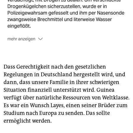
Drogenkügelchen sicherzustellen, wurde er in
Polizeigewahrsam gefesselt und ihm per Nasensonde
zwangsweise Brechmittel und literweise Wasser
eingeflößt.
mehr anzeigen
Eine damals in Bremen übliche Praxis, die mittlerweile
als Folter gilt. Laye Condé fiel ins Koma und starb am
7. Januar 2005 an den Folgen.
Dass Gerechtigkeit nach den gesetzlichen
Ein Verfahren gegen den verantwortlichen Polizeiarzt
Regelungen in Deutschland hergestellt wird, und
ist seit November eingestellt. Bremens
dann, dass unsere Familie in ihrer schwierigen
Polizeipräsident Lutz Müller hat danach in einem Brief
an die Mutter sein Bedauern ausgedrückt. Der Brief
Situation finanziell unterstützt wird. Guinea
ist bislang nicht angekommen.
verfügt über natürliche Ressourcen von Weltklasse.
Es war ein Wunsch Layes, einen seiner Brüder zum
Am 3. Januar stellte die Polizei Bremen eine
Studium nach Europa zu senden. Das sollte
Broschüre zur Aufarbeitung von Condés Tod vor.
Dabei sprach Polizeipräsident Müller eine
ermöglicht werden.
Entschuldigung aus.