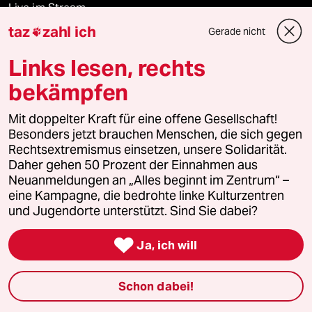
Live im Stream
taz
zahl ich
Gerade nicht

Vergangene
Links lesen, rechts
taz lab 2027
bekämpfen
Mit doppelter Kraft für eine offene Gesellschaft!
Besonders jetzt brauchen Menschen, die sich gegen
Mehr taz Lesestoff
Rechtsextremismus einsetzen, unsere Solidarität.
Daher gehen 50 Prozent der Einnahmen aus
Neuanmeldungen an „Alles beginnt im Zentrum“ –
taz Blogs
eine Kampagne, die bedrohte linke Kulturzentren
und Jugendorte unterstützt. Sind Sie dabei?
taz FUTURZWEI

Ja, ich will
Le Monde diplomatique
Schon dabei!
taz Archiv