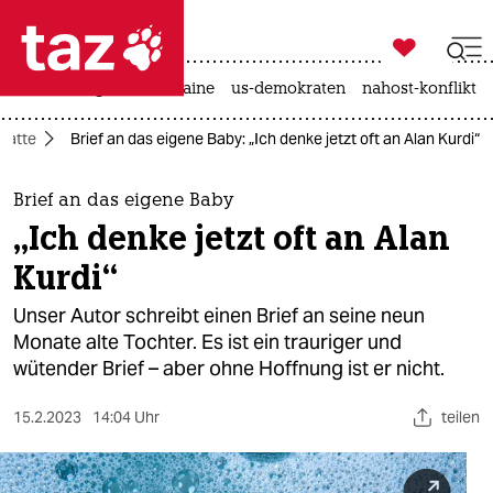

taz zahl ich
hitze
krieg in der ukraine
us-demokraten
nahost-konflikt

taz zahl ich
batte
Brief an das eigene Baby: „Ich denke jetzt oft an Alan Kurdi“
taz zahl ich
themen
Brief an das eigene Baby
„Ich denke jetzt oft an Alan
politik
Kurdi“
öko
Unser Autor schreibt einen Brief an seine neun
Monate alte Tochter. Es ist ein trauriger und
gesellschaft
wütender Brief – aber ohne Hoffnung ist er nicht.
kultur
15.2.2023
14:04 Uhr
teilen
sport