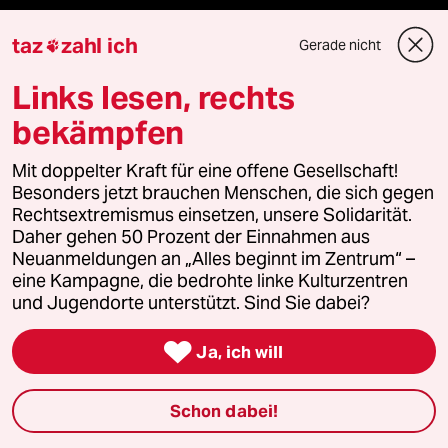
Le Monde diplomatique
taz
zahl ich
Gerade nicht

taz Archiv
Links lesen, rechts
bekämpfen
Mehr taz Angebote
Mit doppelter Kraft für eine offene Gesellschaft!
Besonders jetzt brauchen Menschen, die sich gegen
Rechtsextremismus einsetzen, unsere Solidarität.
Reisen
Daher gehen 50 Prozent der Einnahmen aus
Neuanmeldungen an „Alles beginnt im Zentrum“ –
Kantine
eine Kampagne, die bedrohte linke Kulturzentren
und Jugendorte unterstützt. Sind Sie dabei?
Shop

Ja, ich will
Anzeigen
Schon dabei!