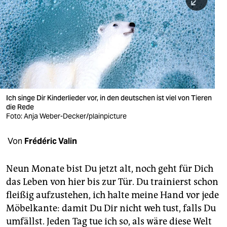
berlin
nord
wahrheit
verlag
verlag
Ich singe Dir Kinderlieder vor, in den deutschen ist viel von Tieren
die Rede
veranstaltungen
Foto: Anja Weber-Decker/plainpicture
shop
Von
Frédéric Valin
fragen & hilfe
unterstützen
Neun Monate bist Du jetzt alt, noch geht für Dich
das Leben von hier bis zur Tür. Du trainierst schon
abo
fleißig aufzustehen, ich halte meine Hand vor jede
Möbelkante: damit Du Dir nicht weh tust, falls Du
genossenschaft
umfällst. Jeden Tag tue ich so, als wäre diese Welt