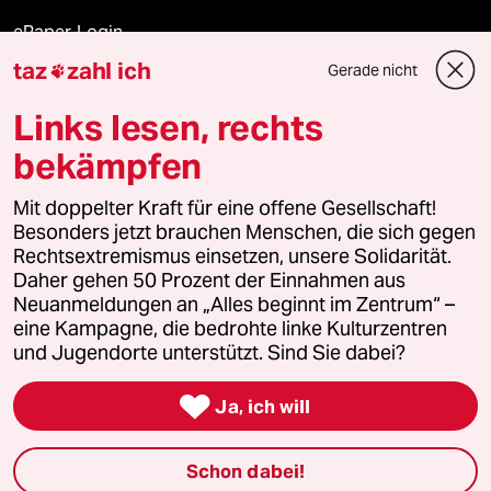
ePaper Login
taz
zahl ich
Gerade nicht

Downloads für Abonnierende
Links lesen, rechts
bekämpfen
© 2026 taz Verlags und Vertriebs GmbH
Mit doppelter Kraft für eine offene Gesellschaft!
Alle Rechte vorbehalten. Bei rechtlichen Fragen oder für Genehmigungen
wenden Sie sich bitte an
lizenzen@taz.de
Besonders jetzt brauchen Menschen, die sich gegen
Rechtsextremismus einsetzen, unsere Solidarität.
Daher gehen 50 Prozent der Einnahmen aus
Feedback
Redaktionsstatut
Kommune-Richtlinien
KI-
Neuanmeldungen an „Alles beginnt im Zentrum“ –
eine Kampagne, die bedrohte linke Kulturzentren
Leitlinie
Informant
Datenschutz
Impressum
AGB
und Jugendorte unterstützt. Sind Sie dabei?
Seitenwende
Einwilligungen widerrufen (Ads)

Ja, ich will
Schon dabei!