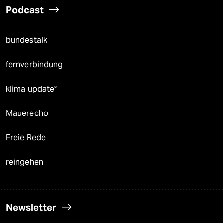
Podcast
bundestalk
fernverbindung
klima update°
Mauerecho
Freie Rede
reingehen
Newsletter