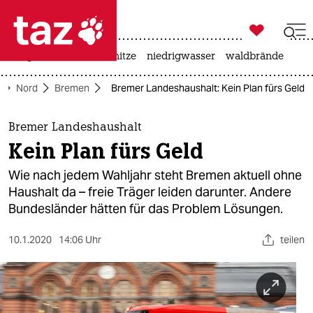

taz zahl ich
krieg in der ukraine
hitze
niedrigwasser
waldbrände

taz zahl ich
Nord
Bremen
Bremer Landeshaushalt: Kein Plan fürs Geld
taz zahl ich
themen
Bremer Landeshaushalt
Kein Plan fürs Geld
politik
Wie nach jedem Wahljahr steht Bremen aktuell ohne
öko
Haushalt da – freie Träger leiden darunter. Andere
Bundesländer hätten für das Problem Lösungen.
gesellschaft
10.1.2020
14:06 Uhr
teilen
kultur
sport