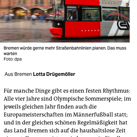
berlin
nord
wahrheit
verlag
Bremen würde gerne mehr Straßenbahnlinien planen. Das muss
verlag
warten
Foto: dpa
veranstaltungen
Aus Bremen
Lotta Drügemöller
shop
fragen & hilfe
Für manche Dinge gibt es einen festen Rhythmus:
Alle vier Jahre sind Olympische Sommerspiele; im
unterstützen
jeweils gleichen Jahr finden auch die
abo
Europameisterschaften im Männerfußball statt;
und in der gleichen schönen Regelmäßigkeit hat
genossenschaft
das Land Bremen sich auf die haushaltslose Zeit