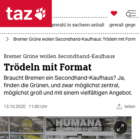

taz zahl ich
hitze
surfen
landtagswahl in sachsen-anhalt
gewalt gegen

taz zahl ich
el
Bremer Grüne wollen Secondhand-Kaufhaus: Trödeln mit Forma
taz zahl ich
themen
Bremer Grüne wollen Secondhand-Kaufhaus
Trödeln mit Format
politik
Braucht Bremen ein Secondhand-Kaufhaus? Ja,
öko
finden die Grünen, und zwar möglichst zentral,
möglichst groß und mit einem vielfältigen Angebot.
gesellschaft
13.10.2020
11:00 Uhr
teilen
kultur
sport