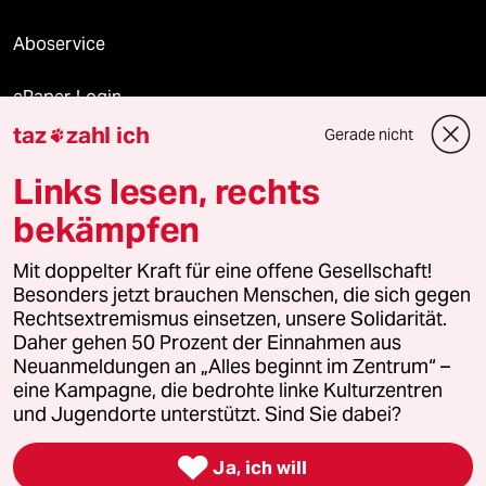
Aboservice
ePaper Login
taz
zahl ich
Gerade nicht

Downloads für Abonnierende
Links lesen, rechts
bekämpfen
© 2026 taz Verlags und Vertriebs GmbH
Mit doppelter Kraft für eine offene Gesellschaft!
Alle Rechte vorbehalten. Bei rechtlichen Fragen oder für Genehmigungen
wenden Sie sich bitte an
lizenzen@taz.de
Besonders jetzt brauchen Menschen, die sich gegen
Rechtsextremismus einsetzen, unsere Solidarität.
Daher gehen 50 Prozent der Einnahmen aus
Feedback
Redaktionsstatut
Kommune-Richtlinien
KI-
Neuanmeldungen an „Alles beginnt im Zentrum“ –
eine Kampagne, die bedrohte linke Kulturzentren
Leitlinie
Informant
Datenschutz
Impressum
AGB
und Jugendorte unterstützt. Sind Sie dabei?
Seitenwende
Einwilligungen widerrufen (Ads)

Ja, ich will