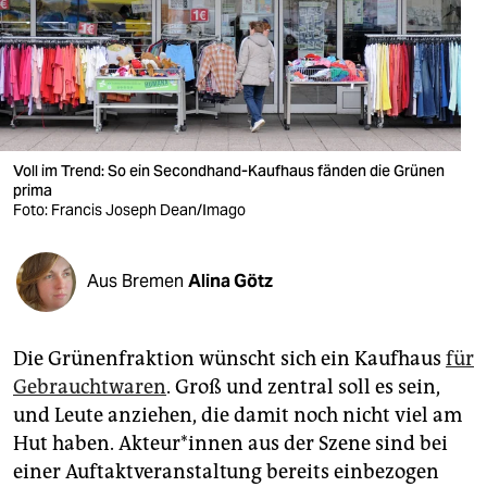
berlin
nord
wahrheit
verlag
Voll im Trend: So ein Secondhand-Kaufhaus fänden die Grünen
prima
verlag
Foto: Francis Joseph Dean/Imago
veranstaltungen
shop
Aus Bremen
Alina Götz
fragen & hilfe
Die Grünenfraktion wünscht sich ein Kaufhaus
für
unterstützen
Gebrauchtwaren
. Groß und zen­tral soll es sein,
abo
und Leute anziehen, die damit noch nicht viel am
Hut haben. Akteur*innen aus der Szene sind bei
genossenschaft
einer Auftaktveranstaltung bereits einbezogen