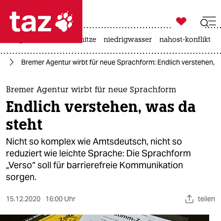

taz zahl ich
krieg in der ukraine
hitze
niedrigwasser
nahost-konflikt

taz zahl ich
ng
Bremer Agentur wirbt für neue Sprachform: Endlich verstehen, w
taz zahl ich
themen
Bremer Agentur wirbt für neue Sprachform
Endlich verstehen, was da
politik
steht
öko
Nicht so komplex wie Amtsdeutsch, nicht so
reduziert wie leichte Sprache: Die Sprachform
gesellschaft
„Verso“ soll für barrierefreie Kommunikation
sorgen.
kultur
sport
15.12.2020
16:00 Uhr
teilen