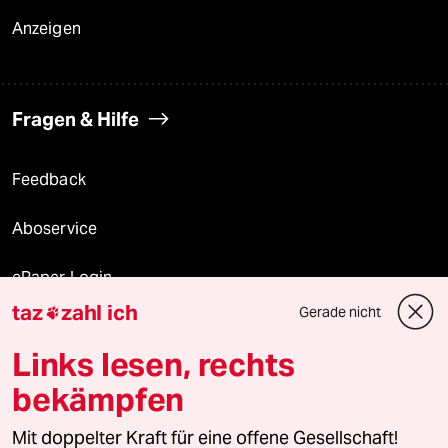
Anzeigen
Fragen & Hilfe
Feedback
Aboservice
ePaper Login
taz
zahl ich
Gerade nicht

Downloads für Abonnierende
Links lesen, rechts
bekämpfen
© 2026 taz Verlags und Vertriebs GmbH
Mit doppelter Kraft für eine offene Gesellschaft!
Alle Rechte vorbehalten. Bei rechtlichen Fragen oder für Genehmigungen