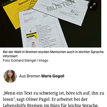
berlin
nord
wahrheit
verlag
verlag
veranstaltungen
Bei der Wahl in Bremen wurden Menschen auch in leichter Sprache
informiert
Foto: Eckhard Stengel / Imago
shop
fragen & hilfe
Aus Bremen
Marie Gogoll
unterstützen
abo
„Wenn ein Text zu schwierig ist, höre ich auf, ihn zu
genossenschaft
lesen“, sagt Oliver Pagel. Er arbeitet bei der
Lebenshilfe Bremen im Büro für leichte Sprache.