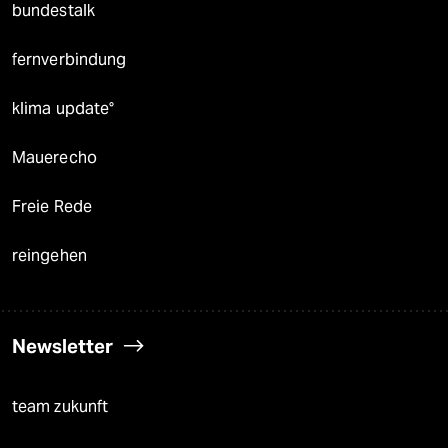
bundestalk
fernverbindung
klima update°
Mauerecho
Freie Rede
reingehen
Newsletter
team zukunft