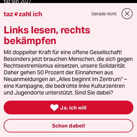
taz lab 2027
taz
zahl ich
Gerade nicht

Links lesen, rechts
Mehr taz Lesestoff
bekämpfen
taz Blogs
Mit doppelter Kraft für eine offene Gesellschaft!
Besonders jetzt brauchen Menschen, die sich gegen
taz FUTURZWEI
Rechtsextremismus einsetzen, unsere Solidarität.
Daher gehen 50 Prozent der Einnahmen aus
Le Monde diplomatique
Neuanmeldungen an „Alles beginnt im Zentrum“ –
eine Kampagne, die bedrohte linke Kulturzentren
und Jugendorte unterstützt. Sind Sie dabei?
taz Archiv

Ja, ich will
Mehr taz Angebote
Schon dabei!