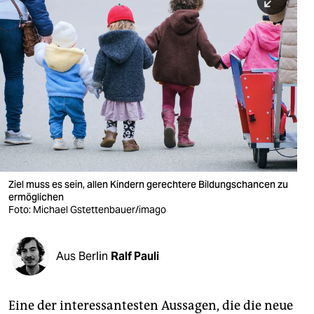
berlin
nord
wahrheit
verlag
verlag
veranstaltungen
shop
Ziel muss es sein, allen Kindern gerechtere Bildungschancen zu
ermöglichen
fragen & hilfe
Foto: Michael Gstettenbauer/imago
unterstützen
Aus Berlin
Ralf Pauli
abo
genossenschaft
Eine der interessantesten Aussagen, die die neue