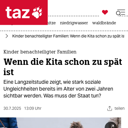

taz zahl ich
krieg in der ukraine
hitze
niedrigwasser
waldbrände

taz zahl ich
ng
Kinder benachteiligter Familien: Wenn die Kita schon zu spät ist
taz zahl ich
themen
Kinder benachteiligter Familien
Wenn die Kita schon zu spät
politik
ist
öko
Eine Langzeitstudie zeigt, wie stark soziale
Ungleichheiten bereits im Alter von zwei Jahren
gesellschaft
sichtbar werden. Was muss der Staat tun?
kultur
30.7.2025
13:09 Uhr
teilen
sport