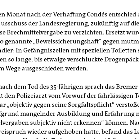
n Monat nach der Verhaftung Condés entschied 
ausschuss der Landesregierung, zukünftig auf di
e Brechmittelvergabe zu verzichten. Ersetzt wur
so genannte „Beweissicherungshaft“ gegen mutm
er: In Gefängniszellen mit speziellen Toiletten 
en so lange, bis etwaige verschluckte Drogenpäc
em Wege ausgeschieden werden.
 nach dem Tod des 35-Jährigen sprach das Bremer
t den Polizeiarzt vom Vorwurf der fahrlässigen Tö
r „objektiv gegen seine Sorgfaltspflicht“ verstoße
ufgrund mangelnder Ausbildung und Erfahrung 
lvergaben subjektiv nicht erkennen“ können. N
eispruch wieder aufgehoben hatte, befand das L