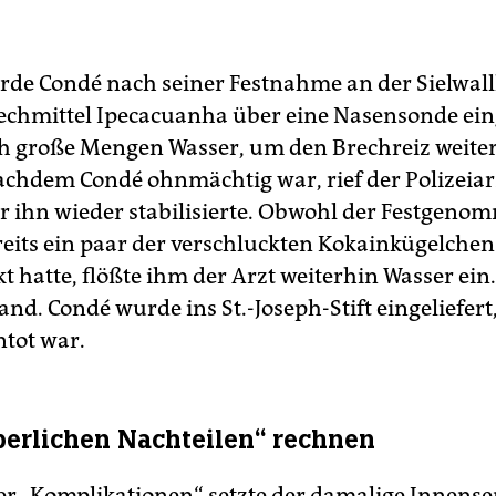
st nachdem
der Europäische Gerichtshof für Menschenrecht
 Einsatz von Brechmitteln für menschenrechtswidrig erklärte
rde 2006 die zwangsweise Vergabe von Vomitiva in Deutschl
rde Condé nach seiner Festnahme an der Sielwa
gestellt.
rechmittel Ipecacuanha über eine Nasensonde ein
 große Mengen Wasser, um den Brechreiz weiter
achdem Condé ohnmächtig war, rief der Polizeiar
er ihn wieder stabilisierte. Obwohl der Festgen
eits ein paar der verschluckten Kokainkügelchen
 hatte, flößte ihm der Arzt weiterhin Wasser ein.
and. Condé wurde ins St.-Joseph-Stift eingeliefert,
ntot war.
perlichen Nachteilen“ rechnen
der „Komplikationen“ setzte der damalige Innens