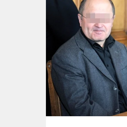
berlin
nord
wahrheit
verlag
verlag
veranstaltungen
shop
fragen & hilfe
unterstützen
abo
genossenschaft