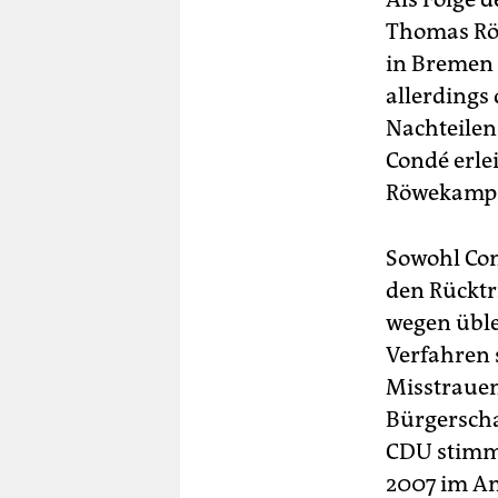
Thomas Rö
in Bremen 
allerdings
Nachteilen
Condé erle
Röwekamps,
Sowohl Con
den Rücktr
wegen üble
Verfahren s
Misstrauen
Bürgerscha
CDU stimm
2007 im Am