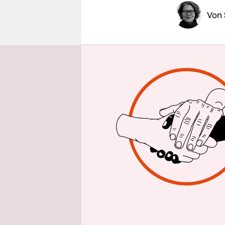
epaper login
Von
BREMEN
t
des Polize
Condé vera
Leone stam
ihn zum Er
überlebte 
war er ins
Krankenha
„Tod durch 
der Arzt p
gelaufen. 