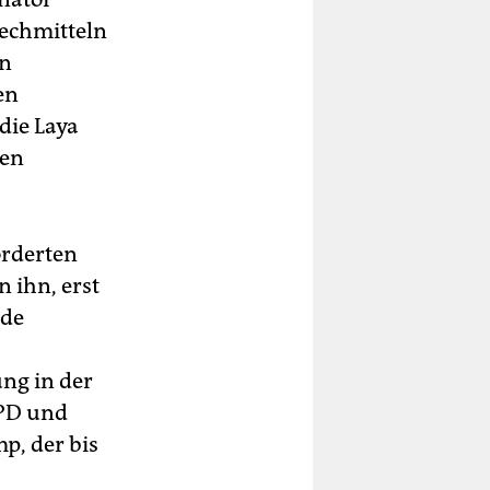
echmitteln
en
en
die Laya
ten
orderten
 ihn, erst
ide
ng in der
SPD und
, der bis