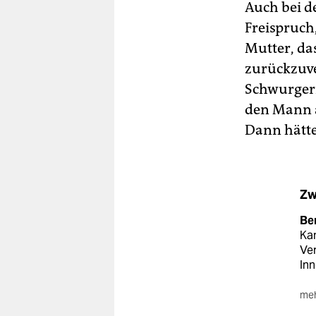
Auch bei d
Freispruch
Mutter, da
zurückzuve
Schwurgeri
den Mann a
Dann hätte
Zw
Be
Ka
Ver
Inn
meh
Sch