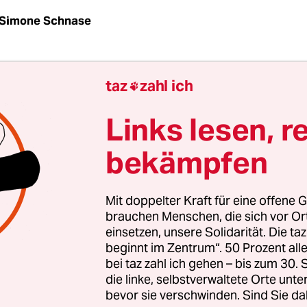
Simone Schnase
az
| Der Bundesgerichtshof (BGH) hat erneut den 
taz
zahl ich

iarztes aufgehoben, der für den Tod des Afrikaner
ntwortlich ist. Im Dezember 2004 hatte er dem a
Links lesen, r
menden Mann ein Brechmittel und Wasser einge
bekämpfen
brechen verschluckter Drogen zu bringen. Der 
die Tortur nicht: Während der so genannten „Exk
 Koma gefallen und starb einige Tage später im
Mit doppelter Kraft für eine offene G
us.
brauchen Menschen, die sich vor O
einsetzen, unsere Solidarität. Die ta
beginnt im Zentrum“. 50 Prozent a
Ertrinken“, diagnostizierten die Ärzte – das Wass
bei taz zahl ich gehen – bis zum 30
er Nasensonde eingeflößt hatte, war in Condés Lu
die linke, selbstverwaltete Orte unte
bevor sie verschwinden. Sind Sie da
In einem ersten Prozess war der Arzt 2008 vom B