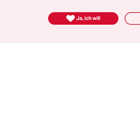
t freigesprochen worden, bereits dieses Urteil ha
n.

Ja, ich will