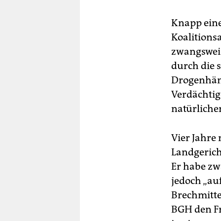
Knapp eine
Koalitions
zwangsweis
durch die 
Drogenhändl
Verdächtig
natürlich
Vier Jahre
Landgerich
Er habe zwa
jedoch „a
Brechmitte
BGH den Fr