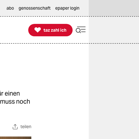
abo
genossenschaft
epaper login

taz zahl ich
taz zahl ich
r einen
l muss noch
teilen