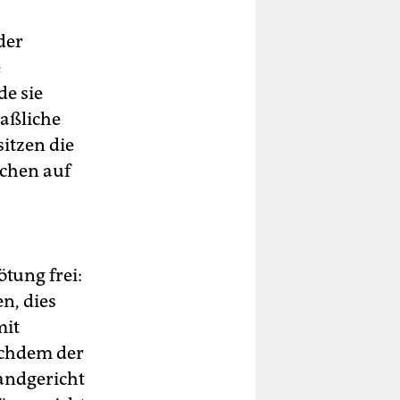
der
e
de sie
aßliche
sitzen die
kchen auf
tung frei:
n, dies
mit
achdem der
andgericht