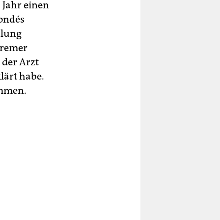
 Jahr einen
Condés
dlung
Bremer
 der Arzt
lärt habe.
ommen.