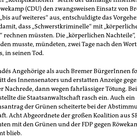
wekamp (CDU) den zwangsweisen Einsatz von Br
„bis auf weiteres“ aus, entschuldigte das Vorgeh
 damit, dass „Schwerstkriminelle“ mit „körperlich
“ rechnen müssten. Die „körperlichen Nachteile“, 
iden musste, mündeten, zwei Tage nach den Wor
 in seinen Tod.
dés Angehörige als auch Bremer BürgerInnen f
itt des Innensenators und erstatten Anzeige gegen
r Nachrede, dann wegen fahrlässiger Tötung. Be
tellte die Staatsanwaltschaft rasch ein. Auch ein
santrag der Grünen scheiterte bei der Abstimmu
ft. Acht Abgeordnete der großen Koalition aus 
ten mit den Grünen und der FDP gegen Röwekamp
t blieb.