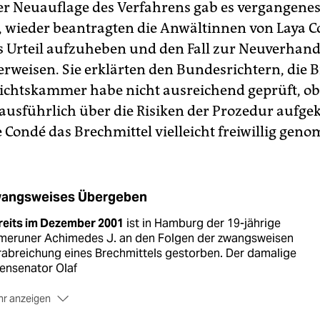
er Neuauflage des Verfahrens gab es vergangenes
, wieder beantragten die Anwältinnen von Laya 
s Urteil aufzuheben und den Fall zur Neuverhan
rweisen. Sie erklärten den Bundesrichtern, die 
chtskammer habe nicht ausreichend geprüft, ob
usführlich über die Risiken der Prozedur aufgek
 Condé das Brechmittel vielleicht freiwillig gen
angsweises Übergeben
reits im Dezember 2001
ist in Hamburg der 19-jährige
meruner Achimedes J. an den Folgen der zwangsweisen
abreichung eines Brechmittels gestorben. Der damalige
ensenator Olaf
r anzeigen
olz (SPD) hielt dennoch an der Brechmittelvergabe fest.