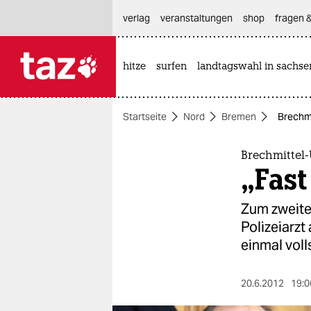
hautnavigation anspringen
hauptinhalt anspringen
footer anspringen
verlag
veranstaltungen
shop
fragen &
hitze
surfen
landtagswahl in sachse

taz zahl ich
taz zahl ich
Startseite
Nord
Bremen
Brechmi
themen
politik
Brechmittel-
„Fast
öko
Zum zweite
gesellschaft
Polizeiarzt
einmal voll
kultur
sport
20.6.2012
19:0