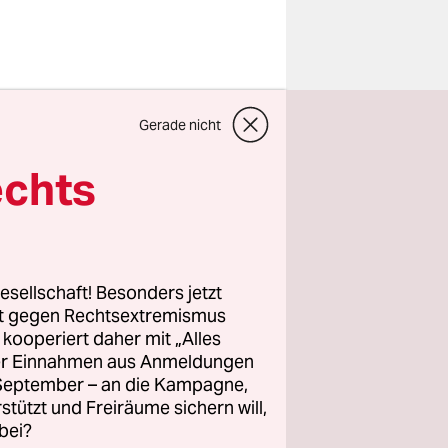
Freispruch
Gerade nicht
s Laya
us Sierra
echts
flößt, um
Mann
orporation“
esellschaft! Besonders jetzt
rt gegen Rechtsextremismus
z kooperiert daher mit „Alles
ller Einnahmen aus Anmeldungen
er, das ihm
. September – an die Kampagne,
nge
rstützt und Freiräume sichern will,
bei?
remer