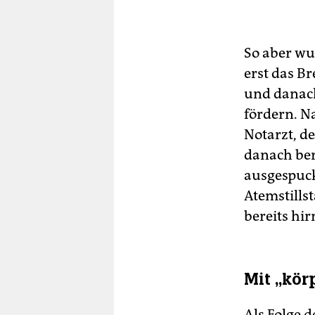
Er
den
wu
So aber wu
ein
erst das B
und danach
fördern. N
Notarzt, d
danach ber
ausgespuckt
Atemstillst
bereits hir
Mit „kör
Als Folge 