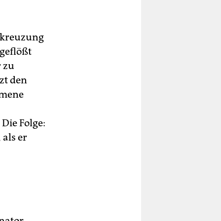
e
,
and
llkreuzung
geflößt
 zu
zt den
ommene
 Die Folge:
 als er
enator