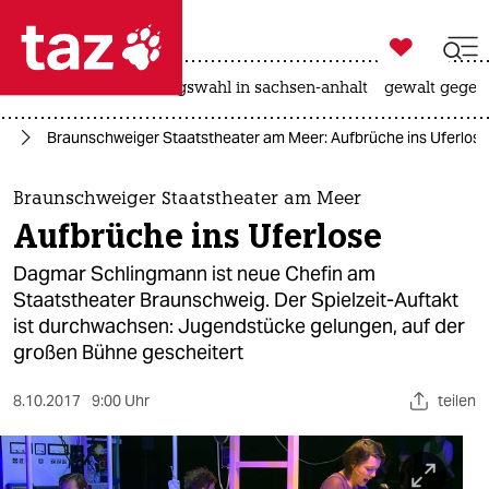

taz zahl ich
hitze
surfen
landtagswahl in sachsen-anhalt
gewalt gegen

taz zahl ich
ur
Braunschweiger Staatstheater am Meer: Aufbrüche ins Uferlose
taz zahl ich
themen
Braunschweiger Staatstheater am Meer
Aufbrüche ins Uferlose
politik
Dagmar Schlingmann ist neue Chefin am
öko
Staatstheater Braunschweig. Der Spielzeit-Auftakt
ist durchwachsen: Jugendstücke gelungen, auf der
gesellschaft
großen Bühne gescheitert
kultur
8.10.2017
9:00 Uhr
teilen
sport