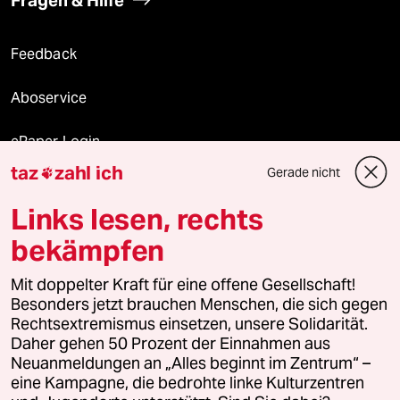
Fragen & Hilfe
Feedback
Aboservice
ePaper Login
taz
zahl ich
Gerade nicht

Downloads für Abonnierende
Links lesen, rechts
bekämpfen
© 2026 taz Verlags und Vertriebs GmbH
Mit doppelter Kraft für eine offene Gesellschaft!
Alle Rechte vorbehalten. Bei rechtlichen Fragen oder für Genehmigungen
wenden Sie sich bitte an
lizenzen@taz.de
Besonders jetzt brauchen Menschen, die sich gegen
Rechtsextremismus einsetzen, unsere Solidarität.
Daher gehen 50 Prozent der Einnahmen aus
Feedback
Redaktionsstatut
Kommune-Richtlinien
KI-
Neuanmeldungen an „Alles beginnt im Zentrum“ –
eine Kampagne, die bedrohte linke Kulturzentren
Leitlinie
Informant
Datenschutz
Impressum
AGB