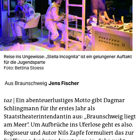
berlin
nord
wahrheit
verlag
verlag
Reise ins Ungewisse: „Stella Incognita“ ist ein gelungener Auftakt
für die Jugendsparte
veranstaltungen
Foto: Bettina Stoess
shop
Aus Braunschweig
Jens Fischer
fragen & hilfe
taz
| Ein abenteuerlustiges Motto gibt Dagmar
unterstützen
Schlingmann für ihr erstes Jahr als
Staatstheaterintendantin aus: „Braunschweig liegt
abo
am Meer“. Um Aufbrüche ins Uferlose geht es also.
genossenschaft
Regisseur und Autor Nils Zapfe formuliert das zur