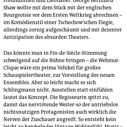
Freundinnen und Liebhaber. George Bernhard
Shaw wollte mit dem Stück mit der englischen
Bourgeoisie vor dem Ersten Weltkrieg abrechnen –
im Komödienstil einer Tschechow’schen Elegie,
allerdings zornig aufgeschäumt und mit dezenter
Antizipation des absurden Theaters.
Das könnte man in Fin-de-Siècle-Stimmung
schwelgend auf die Bühne bringen – die Wehmut-
Clique wäre ein prima Vehikel für großes
Schauspielertheater, zur Vorstellung des neuen
Ensem­bles. Aber so leicht macht es sich
Schlingmann nicht. Ausstellen statt einfühlen
lautet das Konzept. Die Regisseurin spitzt zu,
damit das nervtötende Weiter-so der antriebslos
nichtsnutzigen Protagonisten auch wirklich die
Nerven der Zuschauer angreift. So entsteht kein
leicht zu bejubelndes Vintage-Wohlgefühl. Mutig –