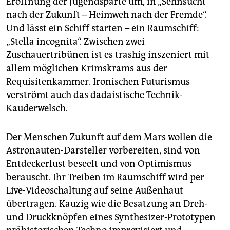
Eröffnung der Jugendsparte um, in „Sehnsucht
epaper login
nach der Zukunft – Heimweh nach der Fremde“.
Und lässt ein Schiff starten – ein Raumschiff:
„Stella incognita“. Zwischen zwei
Zuschauertribünen ist es trashig inszeniert mit
allem möglichen Krimskrams aus der
Requisitenkammer. Ironischen Futurismus
verströmt auch das dadaistische Technik-
Kauderwelsch.
Der Menschen Zukunft auf dem Mars wollen die
Astronauten-Darsteller vorbereiten, sind von
Entdeckerlust beseelt und von Optimismus
berauscht. Ihr Treiben im Raumschiff wird per
Live-Videoschaltung auf seine Außenhaut
übertragen. Kauzig wie die Besatzung an Dreh-
und Druckknöpfen eines Synthesizer-Prototypen