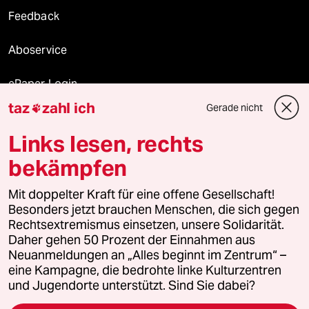
Feedback
Aboservice
ePaper Login
taz
zahl ich
Gerade nicht

Downloads für Abonnierende
Links lesen, rechts
bekämpfen
© 2026 taz Verlags und Vertriebs GmbH
Alle Rechte vorbehalten. Bei rechtlichen Fragen oder für Genehmigungen
Mit doppelter Kraft für eine offene Gesellschaft!
wenden Sie sich bitte an
lizenzen@taz.de
Besonders jetzt brauchen Menschen, die sich gegen
Rechtsextremismus einsetzen, unsere Solidarität.
Daher gehen 50 Prozent der Einnahmen aus
Feedback
Redaktionsstatut
Kommune-Richtlinien
KI-
Neuanmeldungen an „Alles beginnt im Zentrum“ –
eine Kampagne, die bedrohte linke Kulturzentren
Leitlinie
Informant
Datenschutz
Impressum
AGB
und Jugendorte unterstützt. Sind Sie dabei?