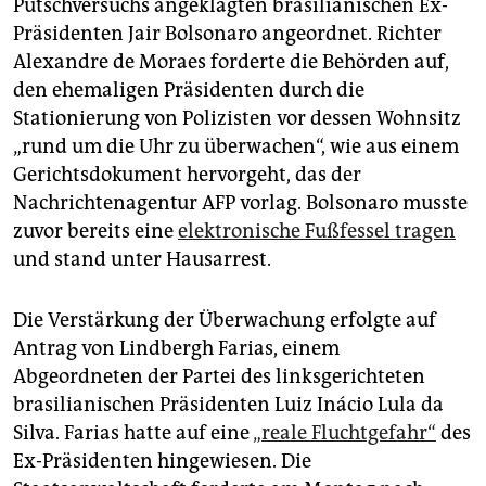
epaper login
Putschversuchs angeklagten brasilianischen Ex-
Präsidenten Jair Bolsonaro angeordnet. Richter
Alexandre de Moraes forderte die Behörden auf,
den ehemaligen Präsidenten durch die
Stationierung von Polizisten vor dessen Wohnsitz
„rund um die Uhr zu überwachen“, wie aus einem
Gerichtsdokument hervorgeht, das der
Nachrichtenagentur AFP vorlag. Bolsonaro musste
zuvor bereits eine
elektronische Fußfessel tragen
und stand unter Hausarrest.
Die Verstärkung der Überwachung erfolgte auf
Antrag von Lindbergh Farias, einem
Abgeordneten der Partei des linksgerichteten
brasilianischen Präsidenten Luiz Inácio Lula da
Silva. Farias hatte auf eine
„reale Fluchtgefahr“
des
Ex-Präsidenten hingewiesen. Die