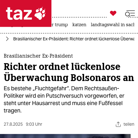

taz zahl ich
bergsteigen
usa unter trump
katzen
landtagswahl in sachs

taz zahl ich
ka
Brasilianischer Ex-Präsident: Richter ordnet lückenlose Überw
taz zahl ich
themen
Brasilianischer Ex-Präsident
Richter ordnet lückenlose
politik
Überwachung Bolsonaros an
öko
Es bestehe „Fluchtgefahr“. Dem Rechtsaußen-
Politiker wird ein Putschversuch vorgeworfen, er
gesellschaft
steht unter Hausarrest und muss eine Fußfessel
tragen.
kultur
sport
27.8.2025
9:03 Uhr
teilen