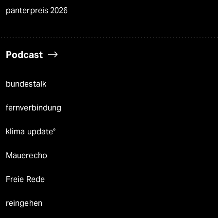
panterpreis 2026
Podcast
bundestalk
fernverbindung
klima update°
Mauerecho
Freie Rede
reingehen