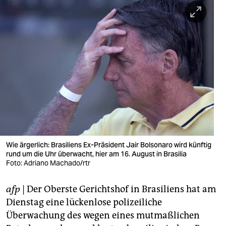
berlin
nord
wahrheit
verlag
verlag
veranstaltungen
shop
Wie ärgerlich: Brasiliens Ex-Präsident Jair Bolsonaro wird künftig
fragen & hilfe
rund um die Uhr überwacht, hier am 16. August in Brasilia
Foto: Adriano Machado/rtr
unterstützen
abo
afp
| Der Oberste Gerichtshof in Brasiliens hat am
Dienstag eine lückenlose polizeiliche
genossenschaft
Überwachung des wegen eines mutmaßlichen