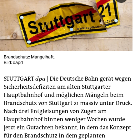
berlin
nord
wahrheit
verlag
verlag
Brandschutz: Mangelhaft.
Bild: dapd
veranstaltungen
STUTTGART
dpa
| Die Deutsche Bahn gerät wegen
shop
Sicherheitsdefiziten am alten Stuttgarter
fragen & hilfe
Hauptbahnhof und möglichen Mängeln beim
Brandschutz von Stuttgart 21 massiv unter Druck.
unterstützen
Nach drei Entgleisungen von Zügen am
abo
Hauptbahnhof binnen weniger Wochen wurde
jetzt ein Gutachten bekannt, in dem das Konzept
genossenschaft
für den Brandschutz in dem geplanten