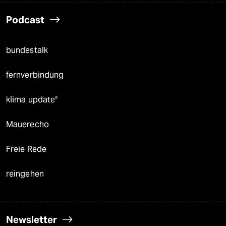
Podcast
bundestalk
fernverbindung
klima update°
Mauerecho
Freie Rede
reingehen
Newsletter