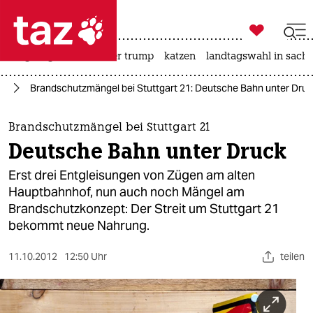

taz zahl ich
bergsteigen
usa unter trump
katzen
landtagswahl in sachs

taz zahl ich
21
Brandschutzmängel bei Stuttgart 21: Deutsche Bahn unter Dru
taz zahl ich
themen
Brandschutzmängel bei Stuttgart 21
Deutsche Bahn unter Druck
politik
Erst drei Entgleisungen von Zügen am alten
öko
Hauptbahnhof, nun auch noch Mängel am
Brandschutzkonzept: Der Streit um Stuttgart 21
gesellschaft
bekommt neue Nahrung.
kultur
11.10.2012
12:50 Uhr
teilen
sport