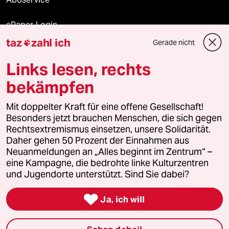
ePaper Login
taz
zahl ich
Gerade nicht

Downloads für Abonnierende
Links lesen, rechts
bekämpfen
© 2026 taz Verlags und Vertriebs GmbH
Mit doppelter Kraft für eine offene Gesellschaft!
Alle Rechte vorbehalten. Bei rechtlichen Fragen oder für Genehmigungen
wenden Sie sich bitte an
lizenzen@taz.de
Besonders jetzt brauchen Menschen, die sich gegen
Rechtsextremismus einsetzen, unsere Solidarität.
Daher gehen 50 Prozent der Einnahmen aus
Feedback
Redaktionsstatut
Kommune-Richtlinien
KI-
Neuanmeldungen an „Alles beginnt im Zentrum“ –
eine Kampagne, die bedrohte linke Kulturzentren
Leitlinie
Informant
Datenschutz
Impressum
AGB
und Jugendorte unterstützt. Sind Sie dabei?
Seitenwende
Einwilligungen widerrufen (Ads)

Ja, ich will