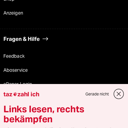
Anzeigen
Fragen & Hilfe
Feedback
Aboservice
ePaper Login
taz
zahl ich
Gerade nicht

Downloads für Abonnierende
Links lesen, rechts
bekämpfen
© 2026 taz Verlags und Vertriebs GmbH