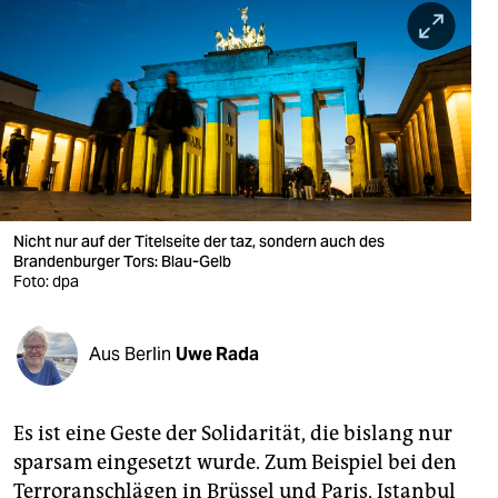
berlin
nord
wahrheit
verlag
verlag
veranstaltungen
Nicht nur auf der Titelseite der taz, sondern auch des
Brandenburger Tors: Blau-Gelb
Foto: dpa
shop
fragen & hilfe
Aus Berlin
Uwe Rada
unterstützen
abo
Es ist eine Geste der Solidarität, die bislang nur
genossenschaft
sparsam eingesetzt wurde. Zum Beispiel bei den
Terroranschlägen in Brüssel und Paris, Istanbul