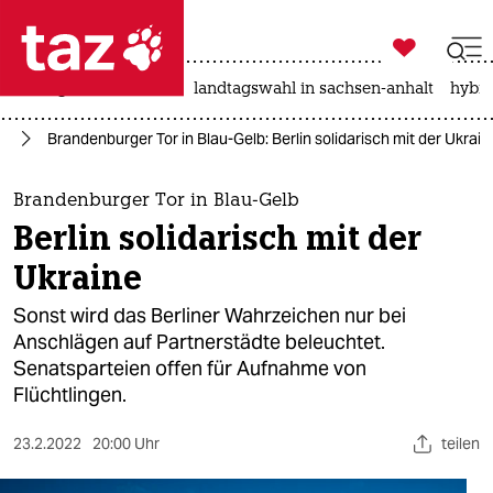

taz zahl ich
niedrigwasser
rente
landtagswahl in sachsen-anhalt
hybri

taz zahl ich
ne
Brandenburger Tor in Blau-Gelb: Berlin solidarisch mit der Ukrain
taz zahl ich
themen
Brandenburger Tor in Blau-Gelb
Berlin solidarisch mit der
politik
Ukraine
öko
Sonst wird das Berliner Wahrzeichen nur bei
Anschlägen auf Partnerstädte beleuchtet.
gesellschaft
Senatsparteien offen für Aufnahme von
Flüchtlingen.
kultur
sport
23.2.2022
20:00 Uhr
teilen